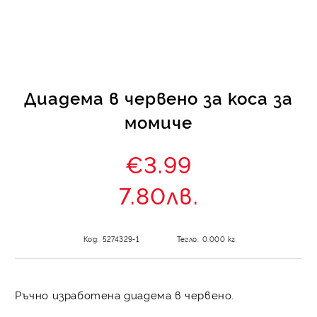
КИ -50%
Диадема в червено за коса за
момиче
€3.99
7.80лв.
Код:
5274329-1
Тегло:
0.000
кг
Ръчно изработена диадема в червено.