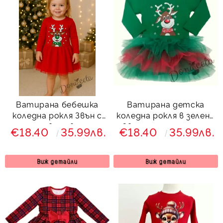
Ватирана бебешка
Ватирана детска
коледна рокля Звън с
коледна рокля в зелено
еленче в червено и
Звън с тюл и еленче
€18.40
35.99лв.
€18.40
35.99лв.
тюл
Виж детайли
Виж детайли