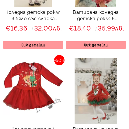
Коледна детска рокля
Ватирана коледна
в бяло със сладка
детска рокля в
картинка на еленче и
червено и зелено с
€16.36
32.00лв.
€18.40
35.99лв.
блестящ тюл в
тюл с еленче с шал
червено
Виж детайли
Виж детайли
-50%
Коледна детска/
Ватирана коледна