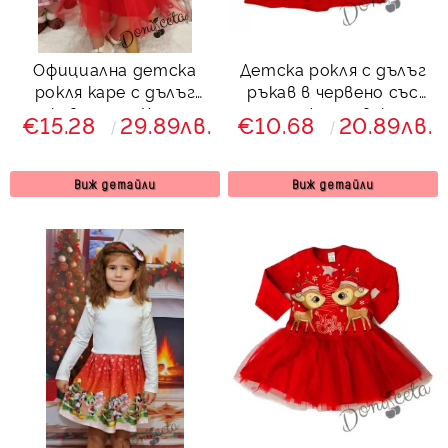
Официална детска
Детска рокля с дълъг
рокля каре с дълъг
ръкав в червено със
ръкав и тюл Карена
снежен човек
€15.28
29.89лв.
€10.68
20.89лв.
Виж детайли
Виж детайли