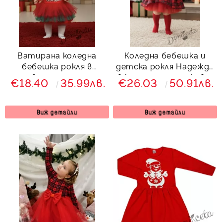
Ватирана коледна
Коледна бебешка и
бебешка рокля в
детска рокля Надежда
червено с еленче и
в каре с дълъг ръкав и
€18.40
35.99лв.
€26.03
50.91лв.
момиченце и тюл в
тюл в червено Карена
червено и зелено
Виж детайли
Виж детайли