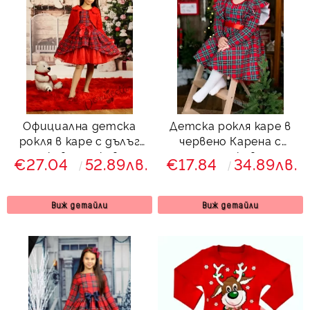
Официална детска
Детска рокля каре в
рокля в каре с дълъг
червено Карена с
ръкав с пухкаво
дълъг ръкав и с
€27.04
52.89лв.
€17.84
34.89лв.
болеро в червено
къдрички
Карена
Виж детайли
Виж детайли