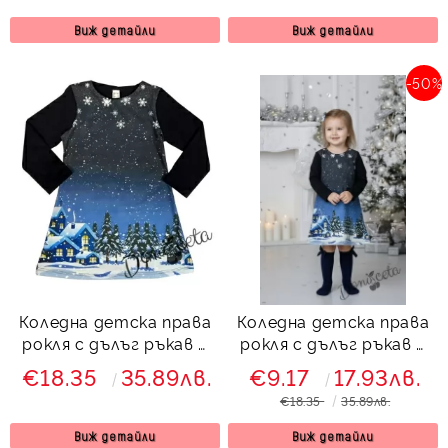
Виж детайли
Виж детайли
-50%
Коледна детска права
Коледна детска права
рокля с дълъг ръкав в
рокля с дълъг ръкав в
тъмносиньо зимна
тъмносиньо зимна
€18.35
35.89лв.
€9.17
17.93лв.
нощ
нощ с къщички
€18.35
35.89лв.
Виж детайли
Виж детайли