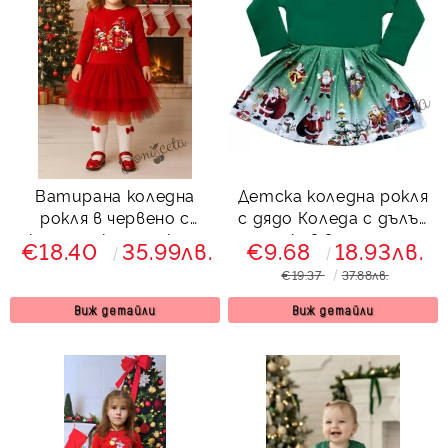
Ватирана коледна
Детска коледна рокля
рокля в червено с
с дядо Коледа с дълъг
коледна картинка и
ръкав в зелено
€18.40
35.99лв.
€9.68
18.93лв.
тюл в червено и
€19.37
37.88лв.
зелено
Виж детайли
Виж детайли