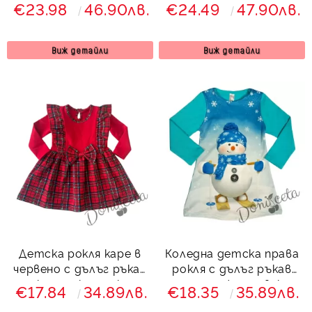
ръкав Надежда Карена
рокля в каре Надежда
€23.98
46.90лв.
€24.49
47.90лв.
с дълъг ръкав и тюл в
червено Карена
Виж детайли
Виж детайли
Детска рокля каре в
Коледна детска права
червено с дълъг ръкав
рокля с дълъг ръкав
и с къдрички от каре
със снежен човек
€17.84
34.89лв.
€18.35
35.89лв.
Карена