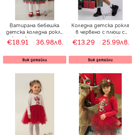
Ватирана бебешка
Коледна детска рокля
детска коледна рокля
в червено с плюш с
в червено с тюл и
коледна шапка Шели
€18.91
36.98лв.
€13.29
25.99лв.
коледна картинка на
момиченце
Виж детайли
Виж детайли