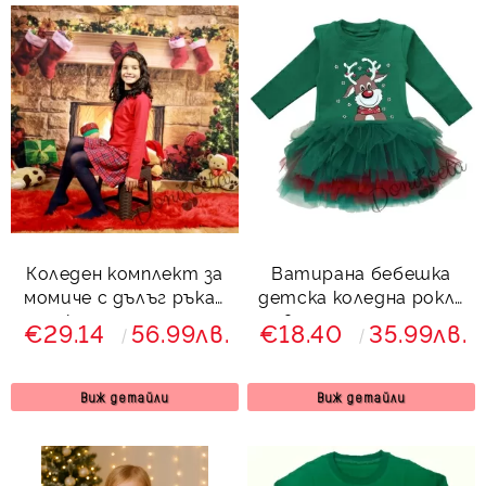
Коледен комплект за
Ватирана бебешка
момиче с дълъг ръкав
детска коледна рокля
от карирана пола и
в зелено с тюл и
€29.14
56.99лв.
€18.40
35.99лв.
сако
еленче Звън
Виж детайли
Виж детайли