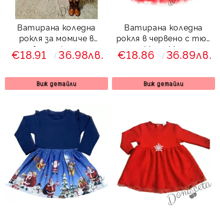
Ватирана коледна
Ватирана коледна
рокля за момиче в
рокля в червено с тюл
червено с коледна
с Мини Маус
€18.91
36.98лв.
€18.86
36.89лв.
картинки на еленчета
Виж детайли
Виж детайли