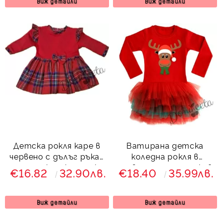
Виж детайли
Виж детайли
Детска рокля каре в
Ватирана детска
червено с дълъг ръкав
коледна рокля в
с панделка и къдрички
червено с дълъг ръкав
€16.82
32.90лв.
€18.40
35.99лв.
с тюл с еленче
Виж детайли
Виж детайли