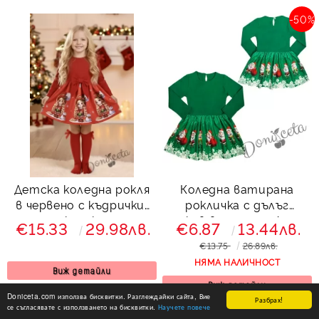
-50%
Детска коледна рокля
Коледна ватирана
в червено с къдрички,
рокличка с дълъг
панделка и коледни
ръкав в зелено с Дядо
€15.33
29.98лв.
€6.87
13.44лв.
мотиви
Коледа
€13.75
26.89лв.
НЯМА НАЛИЧНОСТ
Виж детайли
Виж детайли
Doniceta.com използва бисквитки. Разглеждайки сайта, Вие
Разбрах!
се съгласявате с използването на бисквитки.
Научете повече