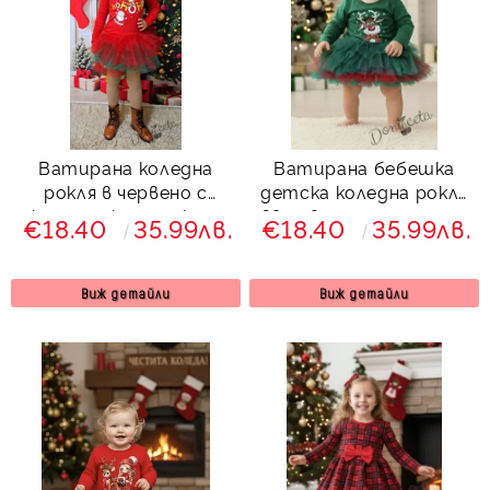
Ватирана коледна
Ватирана бебешка
рокля в червено с
детска коледна рокля
коледна картинка и
Звън в зелено с тюл и
€18.40
35.99лв.
€18.40
35.99лв.
тюл в червено и
еленче
зелено
Виж детайли
Виж детайли