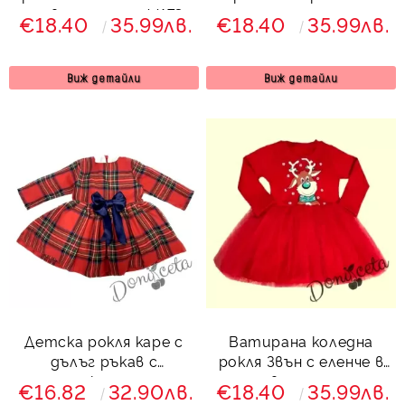
червено и тюл 44173
еленче и момиченце и
€18.40
35.99лв.
€18.40
35.99лв.
тюл в червено и
зелено
Виж детайли
Виж детайли
Детска рокля каре с
Ватирана коледна
дълъг ръкав с
рокля Звън с еленче в
панделка отпред
червено и тюл
€16.82
32.90лв.
€18.40
35.99лв.
7866756