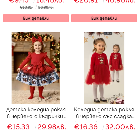
на златни звездички с
в червено Карена
€18.91
36.98лв.
лента за глава
Виж детайли
Виж детайли
Детска коледна рокля
Коледна детска рокля
в червено с къдрички,
в червено със сладка
панделка и коледни
картинка на еленче и
€15.33
29.98лв.
€16.36
32.00лв.
мотиви къщички
блестящ тюл в
червено