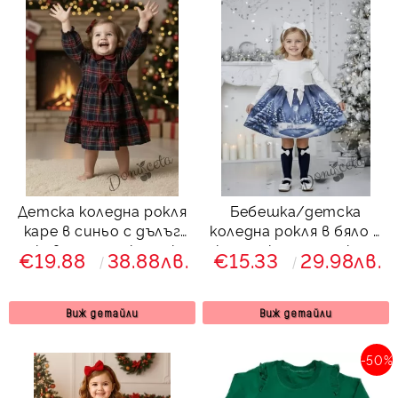
Детска коледна рокля
Бебешка/детска
каре в синьо с дълъг
коледна рокля в бяло с
ръкав с панделка и яка
къдрички, панделка и
€19.88
38.88лв.
€15.33
29.98лв.
в червено Карена
коледни мотиви
Виж детайли
Виж детайли
-50%