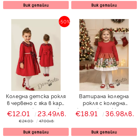
Виж детайли
Виж детайли
-50%
Коледна детска рокля
Ватирана коледна
в червено с яка в каре
рокля с коледна
и панделка на гърба
картинка на Мини и
€12.01
23.49лв.
€18.91
36.98лв.
Карена
Мики Маус за момиче в
€24.03
47.00лв.
червено
Виж детайли
Виж детайли