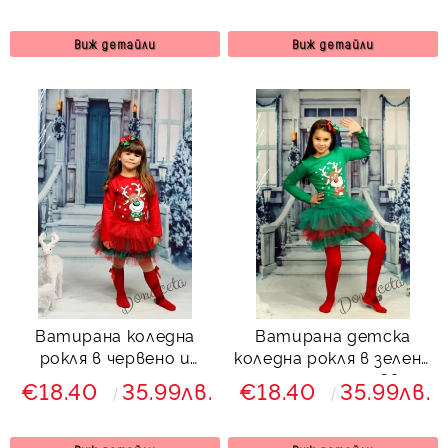
Виж детайли
Виж детайли
Ватирана коледна
Ватирана детска
рокля в червено и
коледна рокля в зелено
зелено с тюл с елен
с тюл и еленче Звън
€18.40
35.99лв.
€18.40
35.99лв.
Звън