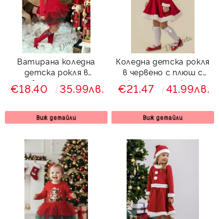
Ватирана коледна
Коледна детска рокля
детска рокля в
в червено с плюш с
червено с еленче и
коледна шапка и
€18.40
35.99лв.
€21.47
41.99лв.
момиченце и тюл в
коланче Шели
червено и зелено
Виж детайли
Виж детайли