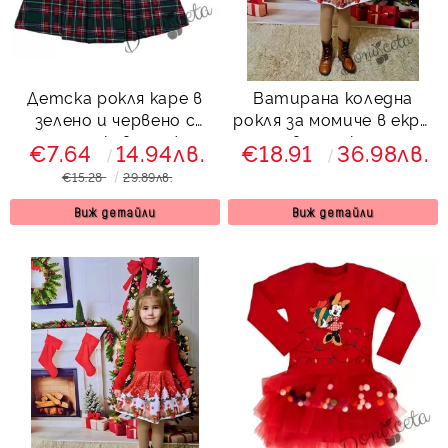
Детска рокля каре в
Ватирана коледна
зелено и червено с
рокля за момиче в екрю
дълъг ръкав с нежна
и червено с коледна
€7.64
14.94лв.
€18.91
36.98лв.
бродерия
картинки на еленчета
€15.28
29.89лв.
Виж детайли
Виж детайли