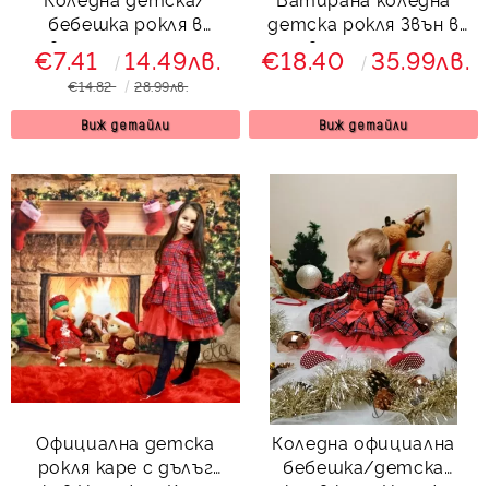
бебешка рокля в
детска рокля Звън в
червено с тюл с елен с
червено и зелено с
€7.41
14.49лв.
€18.40
35.99лв.
подаръци
тюл с еленче отпред
€14.82
28.99лв.
Виж детайли
Виж детайли
Официална детска
Коледна официална
рокля каре с дълъг
бебешка/детска