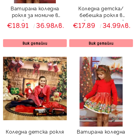
Ватирана коледна
Коледна детска/
рокля за момиче в
бебешка рокля в
червено и екрю с
червено с тюл с две
€18.91
36.98лв.
€17.89
34.99лв.
коледна картинка на
сърни
Мини и Мики Маус
Виж детайли
Виж детайли
Коледна детска рокля
Ватирана коледна