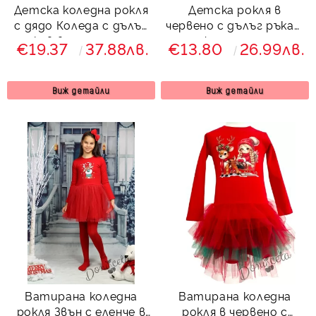
Детска коледна рокля
Детска рокля в
с дядо Коледа с дълъг
червено с дълъг ръкав,
ръкав в тъмносиньо
релефна тюл пола и
€19.37
37.88лв.
€13.80
26.99лв.
снежинка
Виж детайли
Виж детайли
Ватирана коледна
Ватирана коледна
рокля Звън с еленче в
рокля в червено с