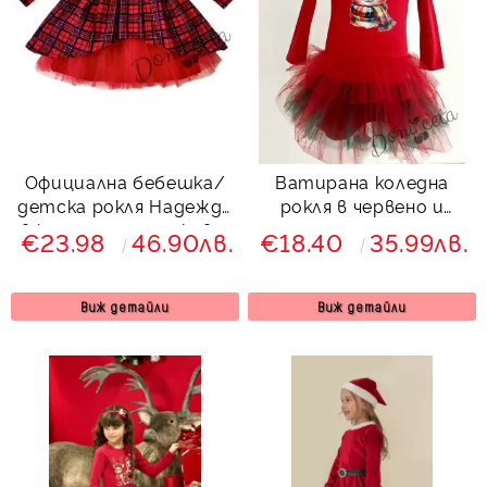
Официална бебешка/
Ватирана коледна
детска рокля Надежда
рокля в червено и
в каре с дълъг ръкав и
зелено с тюл с еленче
€23.98
46.90лв.
€18.40
35.99лв.
тюл в червено Карена
с шал
Виж детайли
Виж детайли