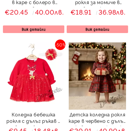
в каре с болеро в
рокля за момиче в
червено
червено с коледна
€20.45
40.00лв.
€18.91
36.98лв.
картинка на Мини и
Мики Маус
Виж детайли
Виж детайли
-50%
Коледна бебешка
Детска коледна рокля
рокля с дълъг ръкав в
каре в червено с дълъг
червено с богат тюл
ръкав с панделка и яка
€9.45
18.48лв.
€20.91
40.90лв.