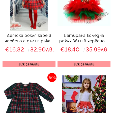
Детска рокля каре в
Ватирана коледна
червено с дълъг ръкав
рокля Звън в червено и
с панделка 7766756
зелено с тюл с елен
€16.82
32.90лв.
€18.40
35.99лв.
Виж детайли
Виж детайли
-50%