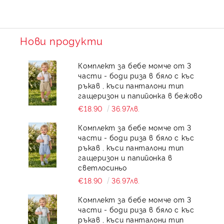
Нови продукти
Комплект за бебе момче от 3
части - боди риза в бяло с къс
ръкав , къси панталони тип
гащеризон и папийонка в бежово
€18.90
36.97лв.
Комплект за бебе момче от 3
части - боди риза в бяло с къс
ръкав , къси панталони тип
гащеризон и папийонка в
светлосиньо
€18.90
36.97лв.
Комплект за бебе момче от 3
части - боди риза в бяло с къс
ръкав , къси панталони тип