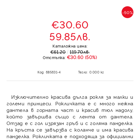
-50%
€30.60
59.85лв.
Каталожна цена:
€61.20
119.70лв.
€30.60 (50%)
Отстъпка:
Код:
685631-4
Тегло:
0.000
кг
Изключително красива дълга рокля за малки и
големи принцеси. Рокличката е с много нежна
дантела в горната част и красив тюл надолу,
който завършва също с лента от дантела.
Отзад е с гол изрязан гръб и с голяма панделка.
На кръста се завързва с коланче и има красива
панделка. Рокличката е подходяща за официални