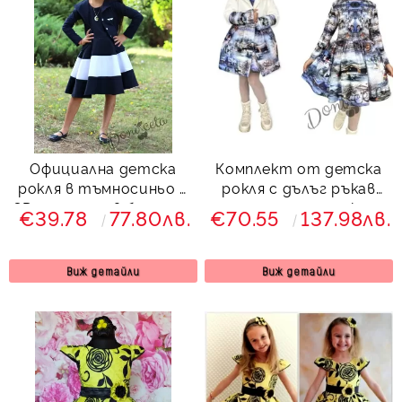
Официална детска
Комплект от детска
рокля в тъмносиньо с
рокля с дълъг ръкав
3D пеперуди в бяло със
със зимно детско
€39.78
77.80лв.
€70.55
137.98лв.
сако в тъмносиньо
палто с качулка
Далента
Виж детайли
Виж детайли