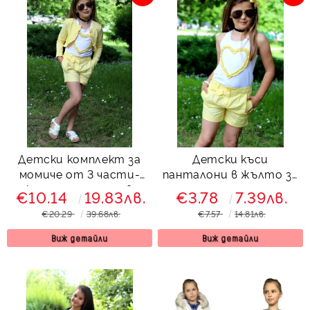
Детски комплект за
Детски къси
момиче от 3 части-
панталони в жълто за
къси панталони в
момиче
€10.14
19.83лв.
€3.78
7.39лв.
жълто, потниче и
€20.29
39.68лв.
€7.57
14.81лв.
болеро
Виж детайли
Виж детайли