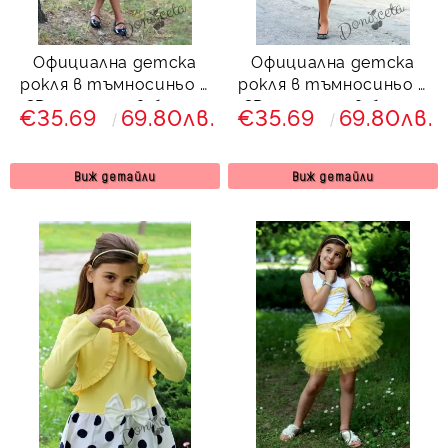
Официална детска
Официална детска
рокля в тъмносиньо с
рокля в тъмносиньо с
3D пеперуди в бяло с
3D пеперуди в бяло с
€35.69
69.80лв.
€35.69
69.80лв.
болеро в тъмносиньо
болеро в бяло
Далента
Далента
Виж детайли
Виж детайли