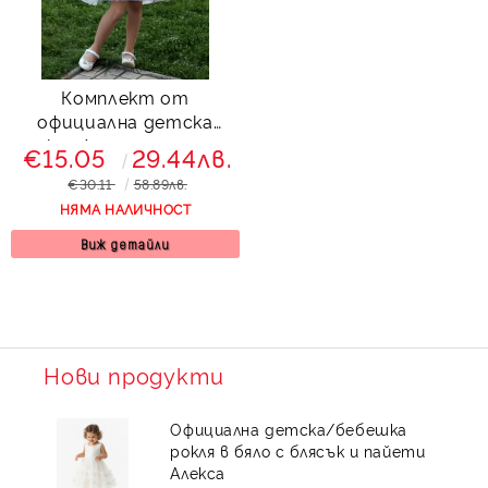
Комплект от
официална детска
рокля Аглая с пъстри
€15.05
29.44лв.
цветя и болеро в
€30.11
58.89лв.
жълто
НЯМА НАЛИЧНОСТ
Виж детайли
Нови продукти
Официална детска/бебешка
рокля в бяло с блясък и пайети
Алекса