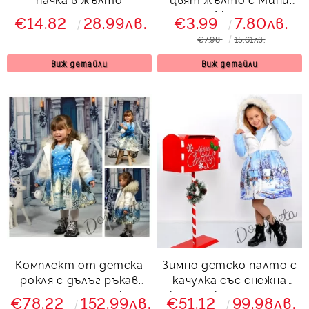
Маус
€14.82
28.99лв.
€3.99
7.80лв.
€7.98
15.61лв.
Виж детайли
Виж детайли
Комплект от детска
Зимно детско палто с
рокля с дълъг ръкав
качулка със снежна
със зимно детско
картинка за момиче
€78.22
152.99лв.
€51.12
99.98лв.