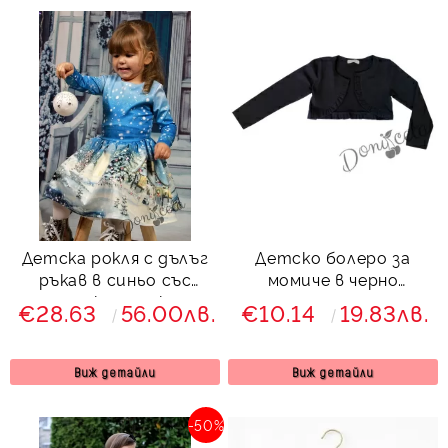
Детска рокля с дълъг
Детско болеро за
ръкав в синьо със
момиче в черно
зимна картинка с
памучно
€28.63
56.00лв.
€10.14
19.83лв.
къщички Снежана
Виж детайли
Виж детайли
-50%