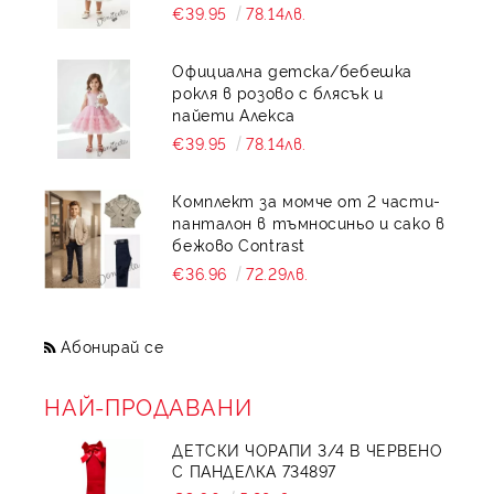
€39.95
78.14лв.
Официална детска/бебешка
рокля в розово с блясък и
пайети Алекса
€39.95
78.14лв.
Комплект за момче от 2 части-
панталон в тъмносиньо и сако в
бежово Contrast
€36.96
72.29лв.
Абонирай се
НАЙ-ПРОДАВАНИ
ДЕТСКИ ЧОРАПИ 3/4 В ЧЕРВЕНО
С ПАНДЕЛКА 734897