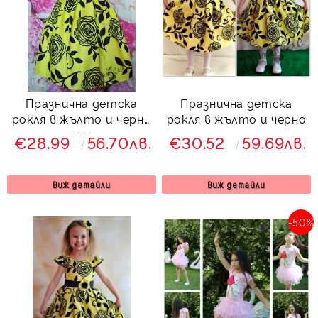
Празнична детска
Празнична детска
рокля в жълто и черно
рокля в жълто и черно
273
€28.99
56.70лв.
€30.52
59.69лв.
Виж детайли
Виж детайли
-50%