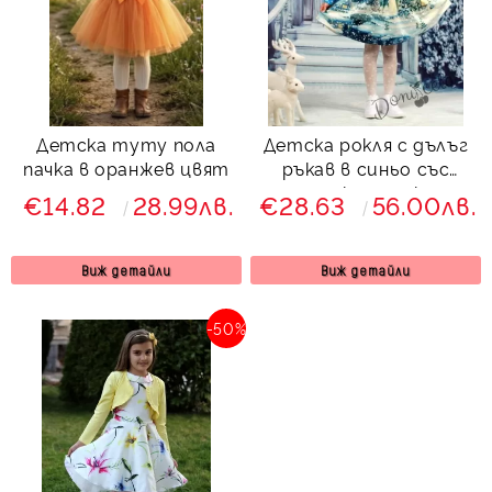
Детска туту пола
Детска рокля с дълъг
пачка в оранжев цвят
ръкав в синьо със
зимна картинка с
€14.82
28.99лв.
€28.63
56.00лв.
къщички Снежана
Виж детайли
Виж детайли
-50%