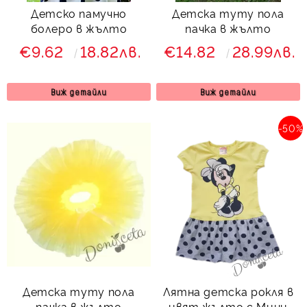
Детско памучно
Детска туту пола
болеро в жълто
пачка в жълто
€9.62
18.82лв.
€14.82
28.99лв.
Виж детайли
Виж детайли
-50%
Детска туту пола
Лятна детска рокля в
пачка в жълто
цвят жълто с Мини