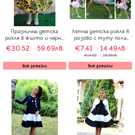
Празнична детска
Лятна детска рокля в
рокля в жълто и черно
розово с туту пола
Жаклин
тип пачка
€30.52
59.69лв.
€7.41
14.49лв.
€14.82
28.99лв.
Виж детайли
Виж детайли