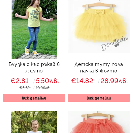
Блузка с къс ръкав в
Детска туту пола
жълто
пачка в жълто
€2.81
5.50лв.
€14.82
28.99лв.
€5.62
10.99лв.
Виж детайли
Виж детайли