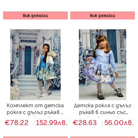
палто с качулка и
снежна картинка
Снежана
Виж детайли
Виж детайли
Комплект от детска
Детска рокля с дълъг
рокля с дълъг ръкав с
ръкав в синьо със
палто с качулка и
снежна картинка с
€78.22
152.99лв.
€28.63
56.00лв.
зимна картинка
къщички Снежана
Снежана