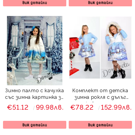
Виж детайли
Виж детайли
Зимно палто с качулка
Комплект от детска
със зимна картинка за
зимна рокля с дълъг
момиче
ръкав с палто с
€51.12
99.98лв.
€78.22
152.99лв.
качулка и снежна
картинка Снежана
Виж детайли
Виж детайли