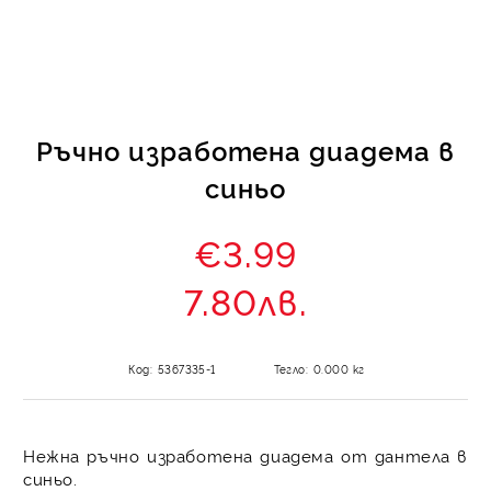
КИ -50%
Ръчно изработена диадема в
синьо
€3.99
7.80лв.
Код:
5367335-1
Тегло:
0.000
кг
Нежна ръчно изработена диадема от дантела в
синьо.