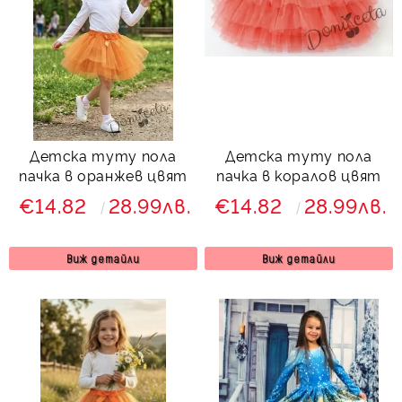
Детска туту пола
Детска туту пола
пачка в оранжев цвят
пачка в коралов цвят
€14.82
28.99лв.
€14.82
28.99лв.
Виж детайли
Виж детайли