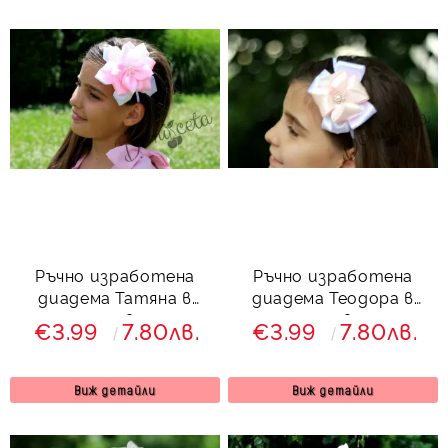
Ръчно изработена
Ръчно изработена
диадема Татяна в
диадема Теодора в
розово
розово
€3.99
7.80лв.
€3.99
7.80лв.
Виж детайли
Виж детайли