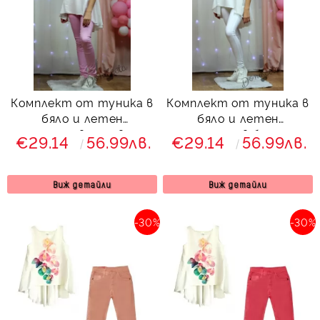
Комплект от туника в
Комплект от туника в
бяло и летен
бяло и летен
панталон в розово за
панталон в бяло за
€29.14
56.99лв.
€29.14
56.99лв.
момиче
момиче
Виж детайли
Виж детайли
-30%
-30%