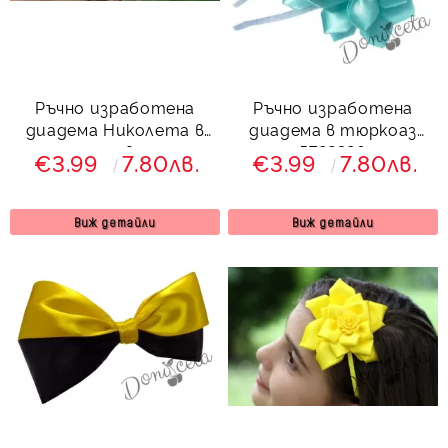
Ръчно изработена
Ръчно изработена
диадема Николета в
диадема в тюркоаз
розово
5782326
€3.99
7.80лв.
€3.99
7.80лв.
Виж детайли
Виж детайли