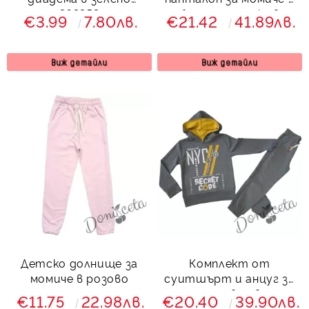
363353
бяло с тениска в
€3.99
7.80лв.
€21.42
41.89лв.
тюркоаз/мента
Виж детайли
Виж детайли
Детско долнище за
Комплект от
момиче в розово
суитшърт и анцуг за
момче в сиво
€11.75
22.98лв.
€20.40
39.90лв.