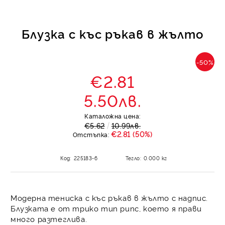
Блузка с къс ръкав в жълто
-50%
€2.81
5.50лв.
Каталожна цена:
€5.62
10.99лв.
€2.81 (50%)
Отстъпка:
Код:
225183-6
Тегло:
0.000
кг
Модерна тениска с къс ръкав в жълто с надпис.
Блузката е от трико тип рипс, което я прави
много разтеглива.