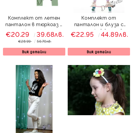
Комплект от летен
Комплект от
панталон в тюркоаз с
панталон и блуза с
туника с орхидеи
дълъг ръкав в лилаво
€20.29
39.68лв.
€22.95
44.89лв.
554765
€28.99
56.70лв.
Виж детайли
Виж детайли