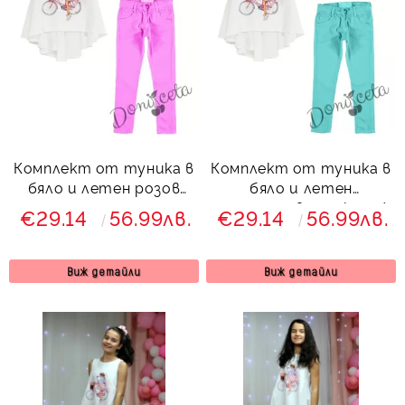
Комплект от туника в
Комплект от туника в
бяло и летен розов
бяло и летен
панталон за момиче
панталон в тюркоаз/
€29.14
56.99лв.
€29.14
56.99лв.
мента за момиче
Виж детайли
Виж детайли