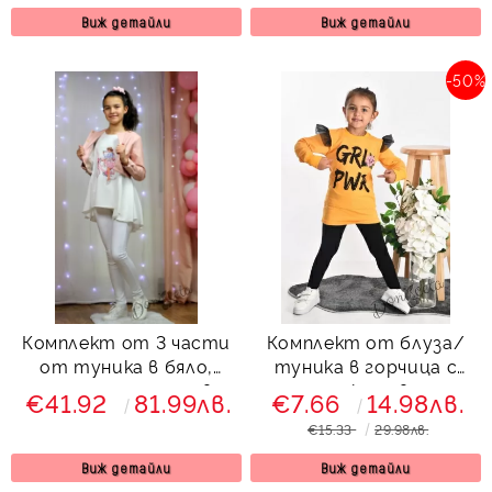
Виж детайли
Виж детайли
-50%
Комплект от 3 части
Комплект от блуза/
от туника в бяло,
туника в горчица с
летен панталон в
надпис и клин в черно
€41.92
81.99лв.
€7.66
14.98лв.
бяло и късо яке в пепел
€15.33
29.98лв.
от рози
Виж детайли
Виж детайли