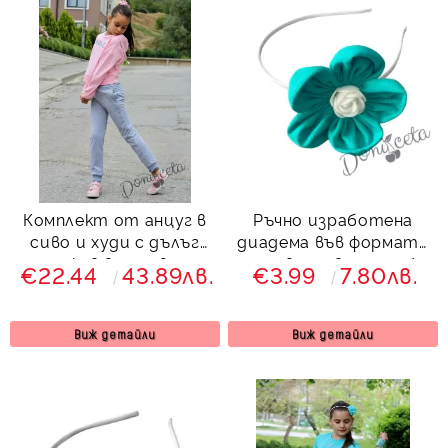
Комплект от анцуг в
Ръчно изработена
сиво и худи с дълъг
диадема във формата
ръкав в розово
на цвете в мента/
€22.44
43.89лв.
€3.99
7.80лв.
тюркоаз
Виж детайли
Виж детайли