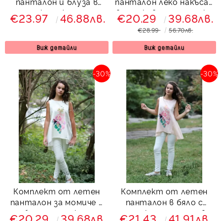
панталон и блуза в
панталон леко накъсан
тюркоаз/мента
в прасковено с туника
€23.97
46.88лв.
€20.29
39.68лв.
с орхидеи
€28.99
56.70лв.
Виж детайли
Виж детайли
-30%
-30%
Комплект от летен
Комплект от летен
панталон за момиче в
панталон в бяло с
бяло с туника с
туника с орхидеи в
€20.29
39.68лв.
€21.43
41.91лв.