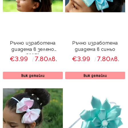
Ръчно изработена
Ръчно изработена
диадема в зелено
диадема в синьо
53678
€3.99
7.80лв.
€3.99
7.80лв.
Виж детайли
Виж детайли