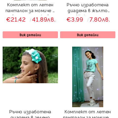
Комплект от летен
Ръчно изработена
панталон за момиче в
диадема в жълто
бяло с тениска в
Жужулина
€21.42
41.89лв.
€3.99
7.80лв.
черно
Виж детайли
Виж детайли
Ръчно изработена
Комплект от летен
диадема в зелено
панталон за момиче в