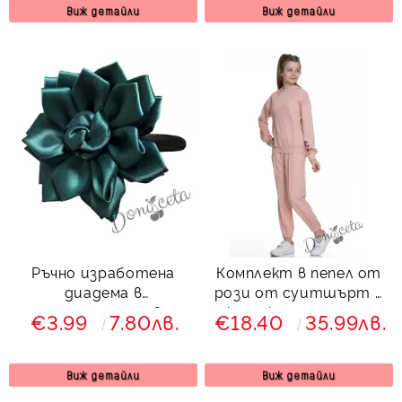
Виж детайли
Виж детайли
Ръчно изработена
Комплект в пепел от
диадема в
рози от суитшърт с
тъмнозелено в
качулка и долнище
€3.99
7.80лв.
€18.40
35.99лв.
формата на цвете от
колекция Зелениада
Виж детайли
Виж детайли