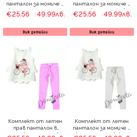
панталон за момиче в
панталон за момиче в
светлосиньо с туника
розово с туника в
€25.56
49.99лв.
€25.56
49.99лв.
в бяло
бяло
Виж детайли
Виж детайли
Комплект от летен
Комплект от летен
прав панталон в
панталон за момиче в
розово с туника в
бяло с туника в бяло