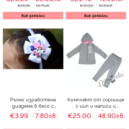
орхидеи
розово
€28.99
56.70лв.
€30.62
59.89лв.
Виж детайли
Виж детайли
Ръчно изработена
Комплект от горнище
диадема в бяло с
с цип и написи и
розови цветя
панталон в сиво
€3.99
7.80лв.
€25.00
48.90лв.