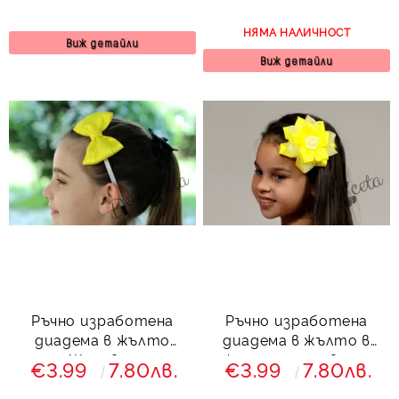
НЯМА НАЛИЧНОСТ
Виж детайли
Виж детайли
Ръчно изработена
Ръчно изработена
диадема в жълто
диадема в жълто в
Жеравна
формата на цвете
€3.99
7.80лв.
€3.99
7.80лв.