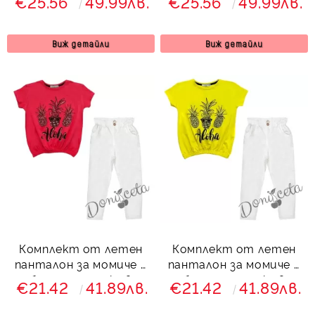
€25.56
49.99лв.
€25.56
49.99лв.
бяло
Виж детайли
Виж детайли
Комплект от летен
Комплект от летен
панталон за момиче в
панталон за момиче в
бяло с тениска в
бяло с тениска в
€21.42
41.89лв.
€21.42
41.89лв.
циклама
жълто