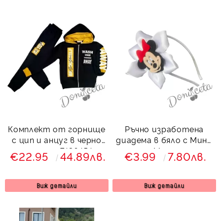
Комплект от горнище
Ръчно изработена
с цип и анцуг в черно
диадема в бяло с Мини
за момче 7436454
Маус
€22.95
44.89лв.
€3.99
7.80лв.
Виж детайли
Виж детайли