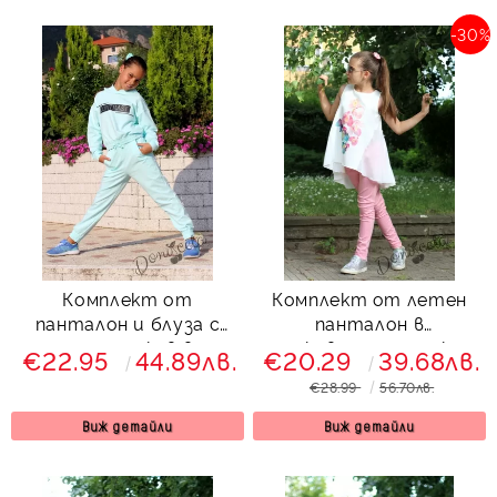
-30%
Комплект от
Комплект от летен
панталон и блуза с
панталон в
дълъг ръкав в
прасковено с туника с
€22.95
44.89лв.
€20.29
39.68лв.
тюркоаз/мента
орхидеи
€28.99
56.70лв.
Виж детайли
Виж детайли