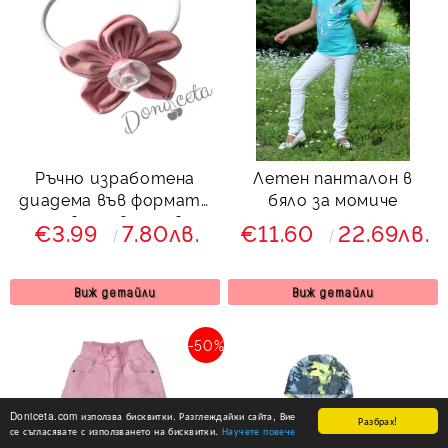
Ръчно изработена
Летен панталон в
диадема във формата
бяло за момиче
на цвете в розово
€3.99
7.80лв.
€11.60
22.69лв.
Виж детайли
Виж детайли
-50%
Doniceta.com използва бисквитки. Разглеждайки сайта, Вие
Разбрах!
се съгласявате с използването на бисквитки.
Научете повече