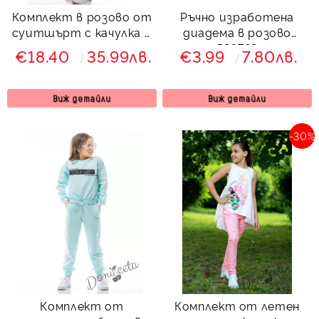
Комплект в розово от
Ръчно изработена
суитшърт с качулка и
диадема в розово
долнище
536782
€18.40
35.99лв.
€3.99
7.80лв.
Виж детайли
Виж детайли
-30%
Комплект от
Комплект от летен