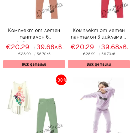
Комплект от летен
Комплект от летен
панталон в
панталон в циклама с
прасковено с туника с
туника с орхидеи
€20.29
39.68лв.
€20.29
39.68лв.
орхидеи 535343
534351
€28.99
56.70лв.
€28.99
56.70лв.
Виж детайли
Виж детайли
-30%