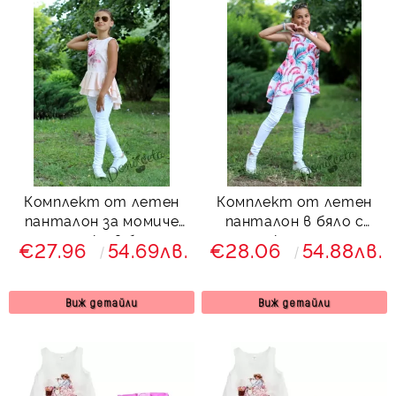
Комплект от летен
Комплект от летен
панталон за момиче
панталон в бяло с
тип дънки в бяло с
туника с летни
€27.96
54.69лв.
€28.06
54.88лв.
туника в прасковено с
мотиви
цветя
Виж детайли
Виж детайли