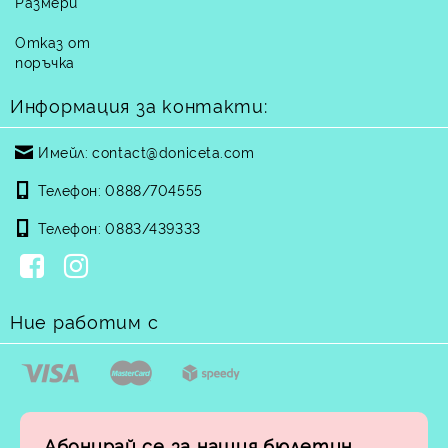
Размери
Отказ от
поръчка
Информация за контакти:
Имейл:
contact@doniceta.com
Телефон:
0888/704555
Телефон:
0883/439333
Ние работим с
Абонирай се за нашия бюлетин