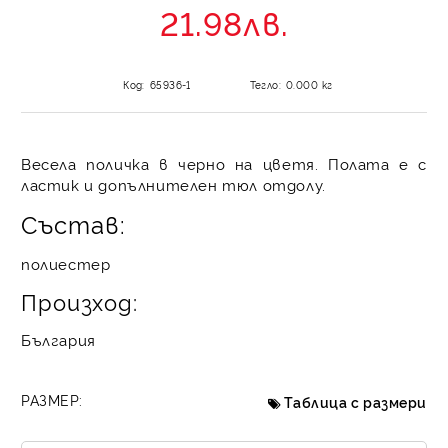
21.98лв.
Код:
65936-1
Тегло:
0.000
кг
Весела поличка в черно на цветя. Полата е с
ластик и допълнителен тюл отдолу.
Състав:
полиестер
Произход:
България
РАЗМЕР:
Таблица с размери