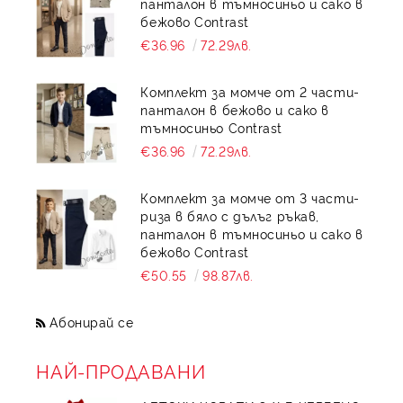
панталон в тъмносиньо и сако в
бежово Contrast
€36.96
72.29лв.
Комплект за момче от 2 части-
панталон в бежово и сако в
тъмносиньо Contrast
€36.96
72.29лв.
Комплект за момче от 3 части-
риза в бяло с дълъг ръкав,
панталон в тъмносиньо и сако в
бежово Contrast
€50.55
98.87лв.
Абонирай се
НАЙ-ПРОДАВАНИ