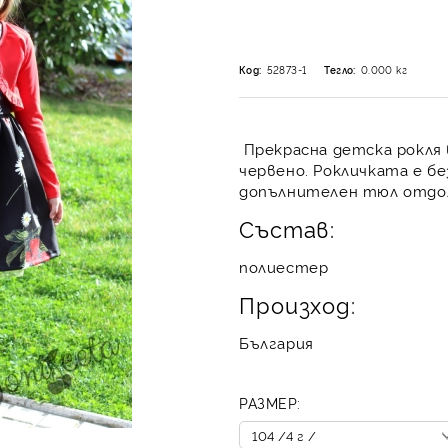
Код:
52873-1
Тегло:
0.000
кг
Прекрасна детска рокля 
червено. Рокличката е без
допълнителен тюл отдолу
Състав:
полиестер
Произход:
България
РАЗМЕР: