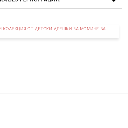
НИ КОЛЕКЦИЯ ОТ ДЕТСКИ ДРЕШКИ ЗА МОМИЧЕ ЗА
ика за личните данни
рамките на работния ден.