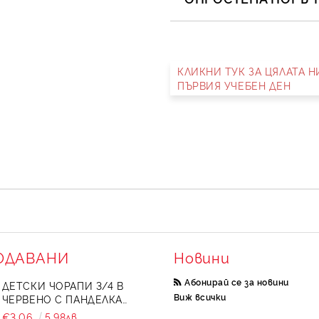
САМО ПОПЪЛНЕТЕ 2 ПОЛЕТА
КЛИКНИ ТУК ЗА ЦЯЛАТА 
Съгласен съм с
Полит
ПЪРВИЯ УЧЕБЕН ДЕН
Ние ще се свържем с вас в 
ОДАВАНИ
Новини
Абонирай се за новини
ДЕТСКИ ЧОРАПИ 3/4 В
Виж всички
ЧЕРВЕНО С ПАНДЕЛКА
734897
€3.06
5.98лв.