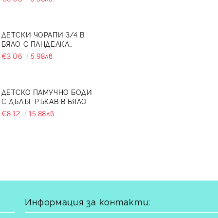
ДЕТСКИ ЧОРАПИ 3/4 В
БЯЛО С ПАНДЕЛКА
7465464 ОТ КОЛЕКЦИЯ
€3.06
5.98лв.
СНЕЖИНА
ДЕТСКО ПАМУЧНО БОДИ
С ДЪЛЪГ РЪКАВ В БЯЛО
€8.12
15.88лв.
Информация за контакти: