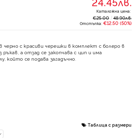
24.45лв.
Каталожна цена:
€25.00
48.90лв.
€12.50 (50%)
Отстъпка:
в черно с красиви черешки в комплект с болеро в
 ръкав, а отзад се закопчава с цип и има
, който се подава загадъчно.
Таблица с размери