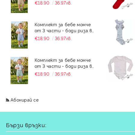
бяло с къс ръкав , къси
€18.90
36.97лв.
панталони тип
гащеризон и папийонка в
бежово
Комплект за бебе момче
от 3 части - боди риза в
бяло с къс ръкав , къси
€18.90
36.97лв.
панталони тип
гащеризон и папийонка в
светлосиньо
Комплект за бебе момче
от 3 части - боди риза в
бяло с къс ръкав , къси
€18.90
36.97лв.
панталони тип
гащеризон и папийонка в
тюркоаз
Абонирай се
Бързи връзки: