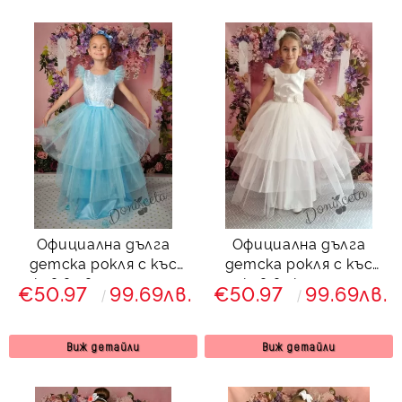
Официална дълга
Официална дълга
детска рокля с къс
детска рокля с къс
ръкав в светлосиньо с
ръкав в екрю с тюл
€50.97
99.69лв.
€50.97
99.69лв.
тюл 288ССЖД
288ШЖД
Виж детайли
Виж детайли