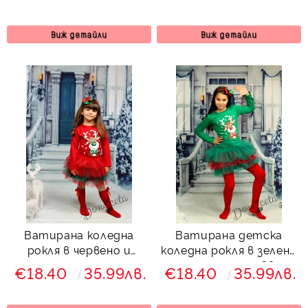
7866756
Виж детайли
Виж детайли
Ватирана коледна
Ватирана детска
рокля в червено и
коледна рокля в зелено
зелено с тюл с елен
с тюл и еленче Звън
€18.40
35.99лв.
€18.40
35.99лв.
Звън