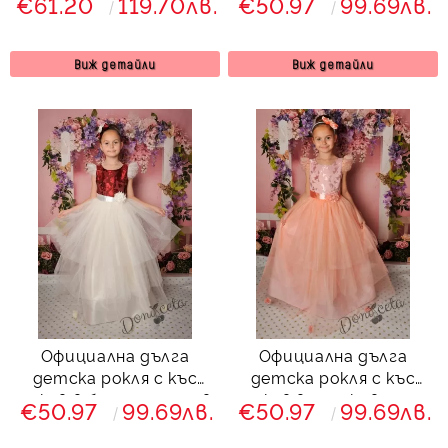
€61.20
119.70лв.
€50.97
99.69лв.
288ЛЦД
Виж детайли
Виж детайли
Официална дълга
Официална дълга
детска рокля с къс
детска рокля с къс
ръкав в бордо с тюл в
ръкав в прасковено с
€50.97
99.69лв.
€50.97
99.69лв.
бяло 288ВЖЕД
тюл 288ПЖД