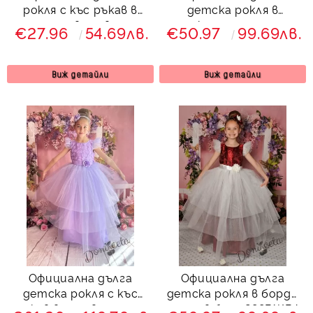
рокля с къс ръкав в
детска рокля в
дантела в червено с
циклама с тюл и
€27.96
54.69лв.
€50.97
99.69лв.
пухкаво болеро в бяло
панделка отзад 278 ДД
Виж детайли
Виж детайли
Официална дълга
Официална дълга
детска рокля с къс
детска рокля в бордо
ръкав в лилаво с тюл
с тюл в бяло 288ВЖВД