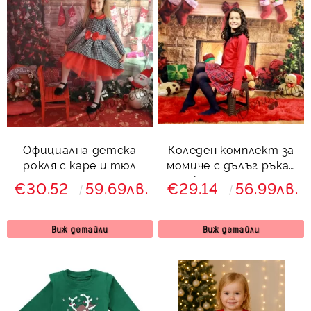
Официална детска
Коледен комплект за
рокля с каре и тюл
момиче с дълъг ръкав
от карирана пола и
€30.52
59.69лв.
€29.14
56.99лв.
сако
Виж детайли
Виж детайли