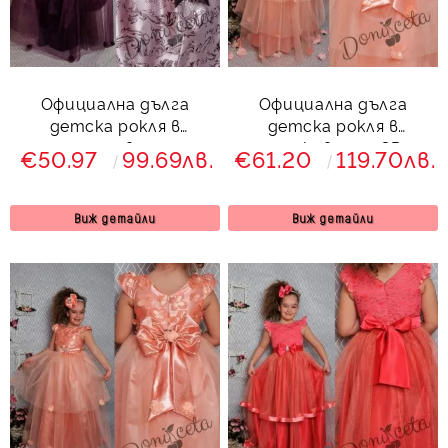
Официална дълга
Официална дълга
детска рокля в
детска рокля в
тъмнолилаво с тюл
прасковено с 3D
€50.97
99.69лв.
€61.20
119.70лв.
379 ТСЛД
пеперуди и тюл 288
ППТД
Виж детайли
Виж детайли