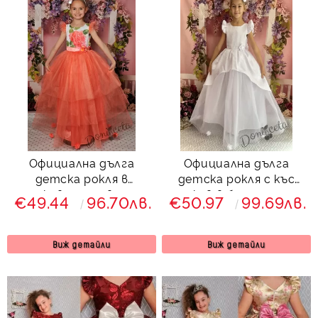
Официална дълга
Официална дълга
детска рокля в
детска рокля с къс
прасковено с цветя и
ръкав в бяло с тюл
€49.44
96.70лв.
€50.97
99.69лв.
тюл 288-282РСД
379БЖД
Виж детайли
Виж детайли