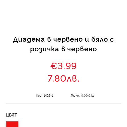
КИ -50%
Диадема в червено и бяло с
розичка в червено
€3.99
7.80лв.
Код:
1462-1
Тегло:
0.000
кг
ЦВЯТ: