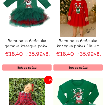
Ватирана бебешка
Ватирана бебешка
детска коледна рокля
коледна рокля Звън с
в зелено с тюл и
еленче в червено и
€18.40
35.99лв.
€18.40
35.99лв.
еленче Звън
тюл
Виж детайли
Виж детайли
-50%