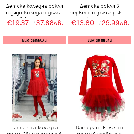
Детска коледна рокля
Детска рокля в
с дядо Коледа с дълъг
червено с дълъг ръкав,
ръкав в тъмносиньо
релефна тюл пола и
€19.37
37.88лв.
€13.80
26.99лв.
снежинка
Виж детайли
Виж детайли
Ватирана коледна
Ватирана коледна
рокля Звън с еленче в
рокля в червено с