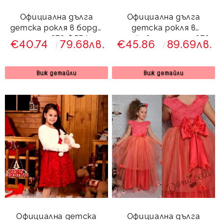
Официална дълга
Официална дълга
детска рокля в бордо
детска рокля в
с тюл 379 ФГВД
прасковено с тюл 379
€40.74
79.68лв.
€45.86
89.69лв.
ПД
Виж детайли
Виж детайли
Официална детска
Официална дълга