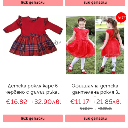
Виж детайли
Виж детайли
-50%
Детска рокля каре в
Официална детска
червено с дълъг ръкав
дантелена рокля в
с панделка и къдрички
червенo
€16.82
32.90лв.
€11.17
21.85лв.
€22.34
43.69лв.
Виж детайли
Виж детайли