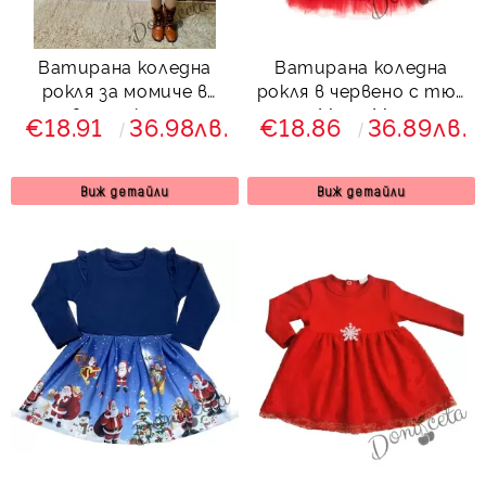
Ватирана коледна
Ватирана коледна
рокля за момиче в
рокля в червено с тюл
червено с коледна
с Мини Маус
€18.91
36.98лв.
€18.86
36.89лв.
картинки на еленчета
Виж детайли
Виж детайли