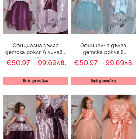
Официална дълга
Официална дълга
детска рокля в лилаво
детска рокля в
с тюл 379 СЛД
светлосиньо с тюл
€50.97
99.69лв.
€50.97
99.69лв.
379 ССД
Виж детайли
Виж детайли