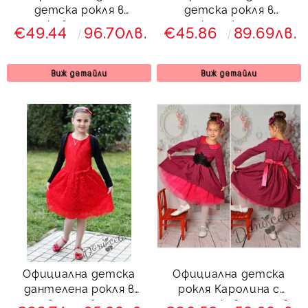
детска рокля в
детска рокля в
прасковено с тюл и
тюркоаз/мента с
€49.44
96.70лв.
€45.86
89.69лв.
коланче отзад 212 ПП
тюл и коланче отзад
259РД
Виж детайли
Виж детайли
Официална детска
Официална детска
дантелена рокля в
рокля Каролина с
червенo с болеро
дълъг ръкав и тюл в