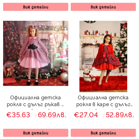
Виж детайли
Виж детайли
Официална детска
Официална детска
рокля с дълъг ръкав и
рокля в каре с дълъг
тюл в лилаво
ръкав с пухкаво
€35.63
69.69лв.
€27.04
52.89лв.
болеро в червено
Карена
Виж детайли
Виж детайли