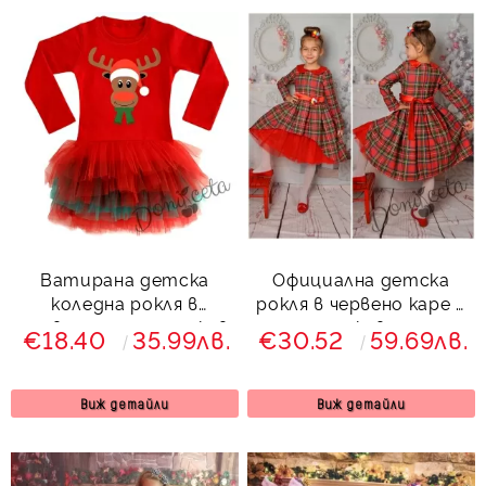
Ватирана детска
Официална детска
коледна рокля в
рокля в червено каре с
червено с дълъг ръкав
дълъг ръкав и тюл
€18.40
35.99лв.
€30.52
59.69лв.
с тюл с еленче
Карена
Виж детайли
Виж детайли