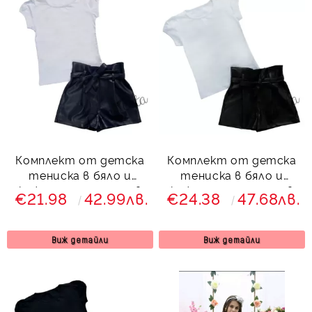
Комплект от детска
Комплект от детска
тениска в бяло и
тениска в бяло и
кожени панталони в
кожени панталони в
€21.98
42.99лв.
€24.38
47.68лв.
тъмносиньо Хенриета
черно
Виж детайли
Виж детайли