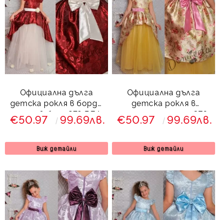
Официална дълга
Официална дълга
детска рокля в бордо
детска рокля в
с тюл в бяло 379 ВЕД
златисто с тюл 379
€50.97
99.69лв.
€50.97
99.69лв.
ЗФГРД
Виж детайли
Виж детайли