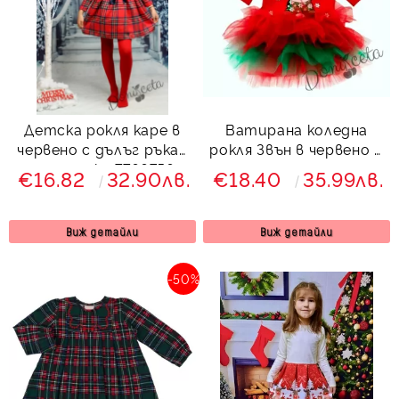
Детска рокля каре в
Ватирана коледна
червено с дълъг ръкав
рокля Звън в червено и
с панделка 7766756
зелено с тюл с елен
€16.82
32.90лв.
€18.40
35.99лв.
Виж детайли
Виж детайли
-50%