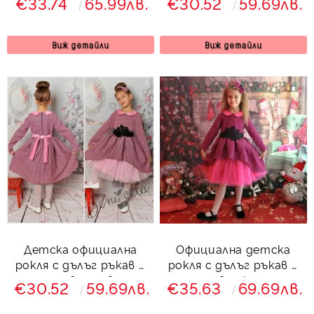
€33.74
65.99лв.
€30.52
59.69лв.
циклама
Виж детайли
Виж детайли
Детска официална
Официална детска
рокля с дълъг ръкав и
рокля с дълъг ръкав и
тюл в лилаво
тюл в циклама
€30.52
59.69лв.
€35.63
69.69лв.