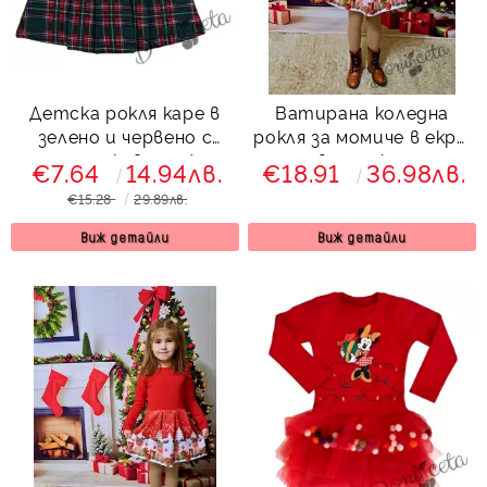
Детска рокля каре в
Ватирана коледна
зелено и червено с
рокля за момиче в екрю
дълъг ръкав с нежна
и червено с коледна
€7.64
14.94лв.
€18.91
36.98лв.
бродерия
картинки на еленчета
€15.28
29.89лв.
Виж детайли
Виж детайли