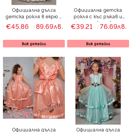
Официална дълга
Официална детска
детска рокля в екрю с
рокля с къс ръкав и
тюл и коланче отзад
коланче в червено
€45.86
89.69лв.
€39.21
76.69лв.
212ЕД
Виж детайли
Виж детайли
Официална дълга
Официална дълга