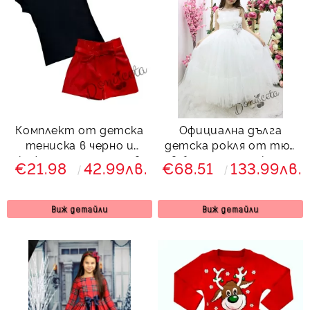
Комплект от детска
Официална дълга
тениска в черно и
детска рокля от тюл
кожени панталони в
в бяло с панделка за
€21.98
42.99лв.
€68.51
133.99лв.
червено
коса Тиара
Виж детайли
Виж детайли