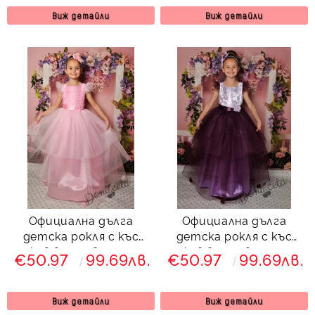
Виж детайли
Виж детайли
Официална дълга
Официална дълга
детска рокля с къс
детска рокля с къс
ръкав в розово с тюл
ръкав в лилаво с тюл
€50.97
99.69лв.
€50.97
99.69лв.
288РЖД
288СЛЖД
Виж детайли
Виж детайли