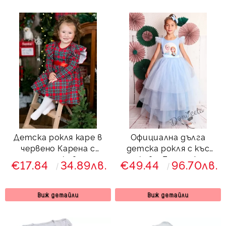
Детска рокля каре в
Официална дълга
червено Карена с
детска рокля с къс
дълъг ръкав и с
ръкав с Елза и Ана
€17.84
34.89лв.
€49.44
96.70лв.
къдрички
288АЕТД
Виж детайли
Виж детайли