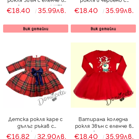
червено и тюл 44173
еленче и момиченце и
€18.40
35.99лв.
€18.40
35.99лв.
тюл в червено и
зелено
Виж детайли
Виж детайли
Детска рокля каре с
Ватирана коледна
дълъг ръкав с
рокля Звън с еленче в
панделка отпред
червено и тюл
€16.82
32.90лв.
€18.40
35.99лв.