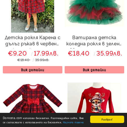
Детска рокля Карена с
Ватирана детска
дълъг ръкав в червено
коледна рокля в зелено
каре с карирано
Звън с тюл и еленче
€9.20
17.99лв.
€18.40
35.99лв.
коланче и яка в бяло
€18.40
35.99лв.
Виж детайли
Виж детайли
Doniceta.com използва бисквитки. Разглеждайки сайта, Вие
Разбрах!
се съгласявате с използването на бисквитки.
Научете повече