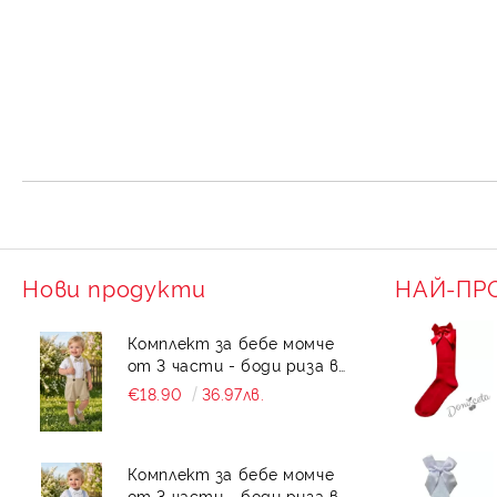
Нови продукти
НАЙ-ПР
Комплект за бебе момче
от 3 части - боди риза в
бяло с къс ръкав , къси
€18.90
36.97лв.
панталони тип
гащеризон и папийонка в
бежово
Комплект за бебе момче
от 3 части - боди риза в