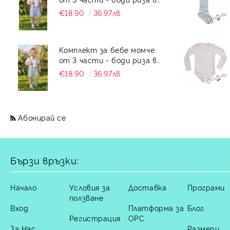
бяло с къс ръкав , къси
€18.90
36.97лв.
панталони тип
гащеризон и папийонка в
светлосиньо
Комплект за бебе момче
от 3 части - боди риза в
бяло с къс ръкав , къси
€18.90
36.97лв.
панталони тип
гащеризон и папийонка в
тюркоаз
Абонирай се
Бързи връзки:
Начало
Условия за
Доставка
Програми
ползване
Вход
Платформа за
Блог
Регистрация
ОРС
За Нас
Размери