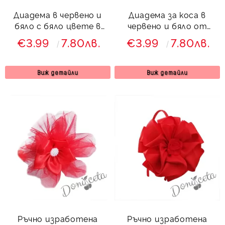
Диадема в червено и
Диадема за коса в
бяло с бяло цвете в
червено и бяло от
средата
сатенена лента
€3.99
7.80лв.
€3.99
7.80лв.
Виж детайли
Виж детайли
Ръчно изработена
Ръчно изработена