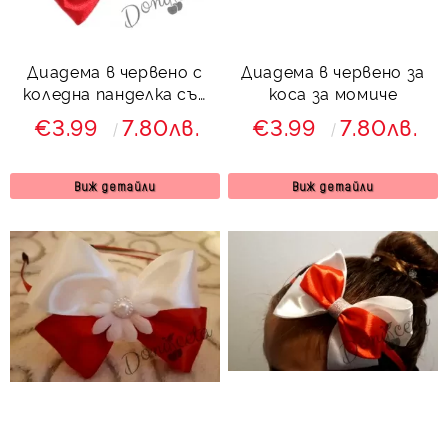
Диадема в червено с
Диадема в червено за
коледна панделка със
коса за момиче
златисто
€3.99
7.80лв.
€3.99
7.80лв.
Виж детайли
Виж детайли