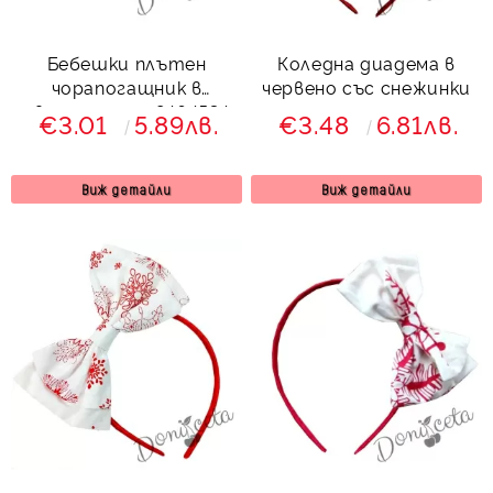
Бебешки плътен
Коледна диадема в
чорапогащник в
червено със снежинки
светлосиньо 8464534
€3.01
5.89лв.
€3.48
6.81лв.
Виж детайли
Виж детайли