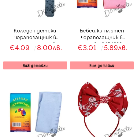
Коледен детски
Бебешки плътен
чорапогащник в
чорапогащник в
тъмносиньо и сиво с
розово 8454223
€4.09
8.00лв.
€3.01
5.89лв.
елен 688732
Виж детайли
Виж детайли