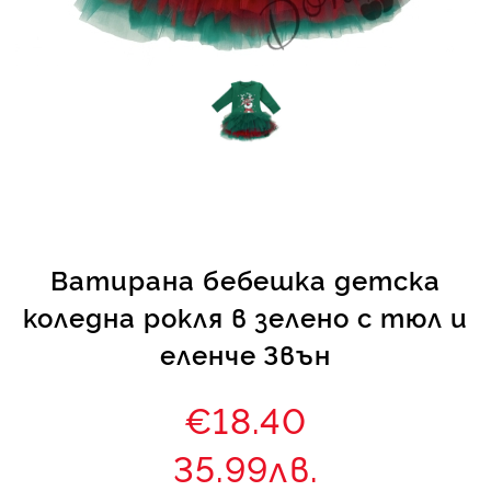
КИ -50%
Ватирана бебешка детска
коледна рокля в зелено с тюл и
еленче Звън
€18.40
35.99лв.