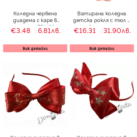
Коледна червена
Ватирана коледна
диадема с каре в
детска рокля с тюл в
зелено 4754128
червено с еленче
€3.48
6.81лв.
€16.31
31.90лв.
Виж детайли
Виж детайли