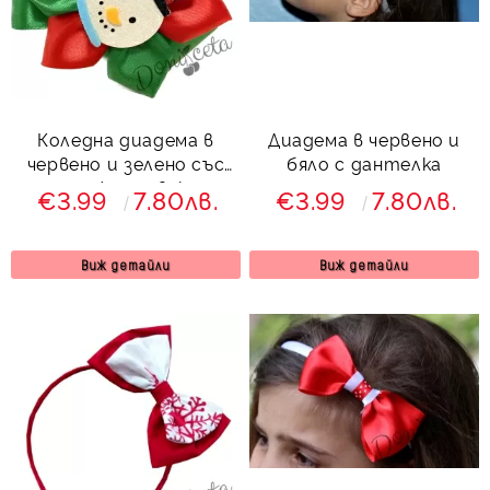
Коледна диадема в
Диадема в червено и
червено и зелено със
бяло с дантелка
снежен човек
€3.99
7.80лв.
€3.99
7.80лв.
Виж детайли
Виж детайли