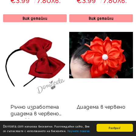
€3.99
7.80лв.
€3.99
7.80лв.
Виж детайли
Виж детайли
Ръчно изработена
Диадема в червено
диадема в червено
Мариса
€3.48
6.81лв.
€3.99
7.80лв.
Doniceta.com използва бисквитки. Разглеждайки сайта, Вие
Разбрах!
се съгласявате с използването на бисквитки.
Научете повече