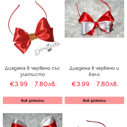
Диадема в червено със
Диадема в червено и
златисто
бяло
€3.99
7.80лв.
€3.99
7.80лв.
Виж детайли
Виж детайли