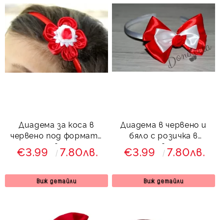
Диадема за коса в
Диадема в червено и
червено под формата
бяло с розичка в
на цвете
червено
€3.99
7.80лв.
€3.99
7.80лв.
Виж детайли
Виж детайли