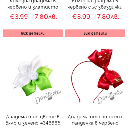
Коледна диадема в
Коледна диадема в
червено и златисто
червено със звездички
€3.99
7.80лв.
€3.99
7.80лв.
Виж детайли
Виж детайли
Диадема тип цвете в
Диадема от сатенена
бяло и зелено 4346665
панделка в червено