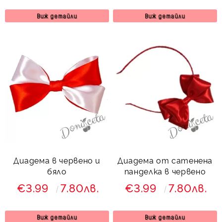
Виж детайли
Виж детайли
Диадема в червено и
Диадема от сатенена
бяло
панделка в червено
€3.99
7.80лв.
€3.99
7.80лв.
Виж детайли
Виж детайли