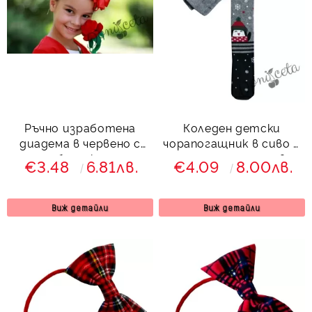
Ръчно изработена
Коледен детски
диадема в червено с
чорапогащник в сиво и
беличко
тъмносиньо с пингвин
€3.48
6.81лв.
€4.09
8.00лв.
Виж детайли
Виж детайли