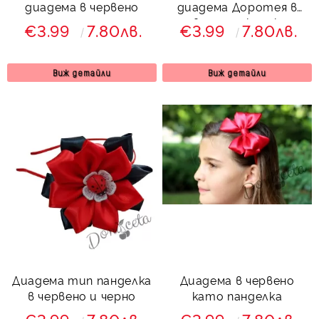
диадема в червено
диадема Доротея в
червено от колекция
€3.99
7.80лв.
€3.99
7.80лв.
Червеника
Виж детайли
Виж детайли
Диадема тип панделка
Диадема в червено
в червено и черно
като панделка