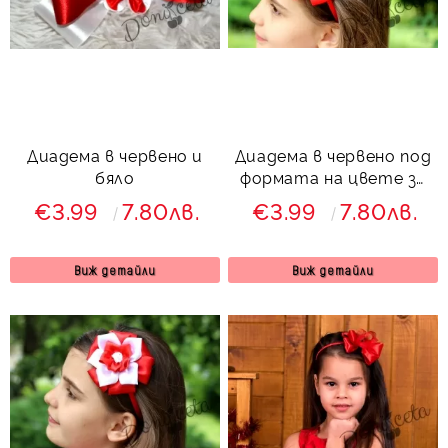
Диадема в червено и
Диадема в червено под
бяло
формата на цвете за
момиче
€3.99
7.80лв.
€3.99
7.80лв.
Виж детайли
Виж детайли