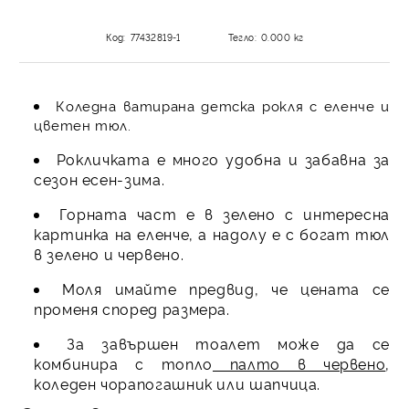
Код:
77432819-1
Тегло:
0.000
кг
Коледна ватирана детска рокля с еленче и
цветен тюл.
Рокличката е много удобна и забавна за
сезон есен-зима.
Горната част е в зелено с интересна
картинка на еленче, а надолу е с богат тюл
в зелено и червено.
Моля имайте предвид, че цената се
променя според размера.
За завършен тоалет може да се
комбинира с топло
палто в червено
,
коледен чорапогашник или шапчица.