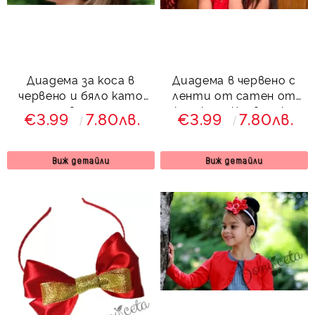
Диадема за коса в
Диадема в червено с
червено и бяло като
ленти от сатен от
цвете
колекция Червеника
€3.99
7.80лв.
€3.99
7.80лв.
Виж детайли
Виж детайли