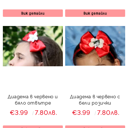
Виж детайли
Виж детайли
Диадема в червено и
Диадема в червено с
бяло отвътре
бели розички
€3.99
7.80лв.
€3.99
7.80лв.