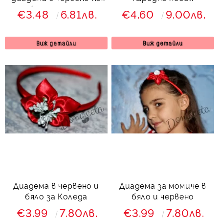
бели точици
€3.48
6.81лв.
€4.60
9.00лв.
Виж детайли
Виж детайли
Диадема в червено и
Диадема за момиче в
бяло за Коледа
бяло и червено
€3.99
7.80лв.
€3.99
7.80лв.