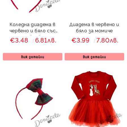
Коледна диадема в
Диадема в червено и
червено и бяло със
бяло за момиче
снежинки
€3.48
6.81лв.
€3.99
7.80лв.
Виж детайли
Виж детайли