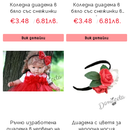
Коледна диадема в
Коледна диадема в
бяло със снежинки
бяло със снежинки в
червено
€3.48
6.81лв.
€3.48
6.81лв.
Виж детайли
Виж детайли
Ръчно изработена
Диадема с цветя за
диадема в червено на
народна носия