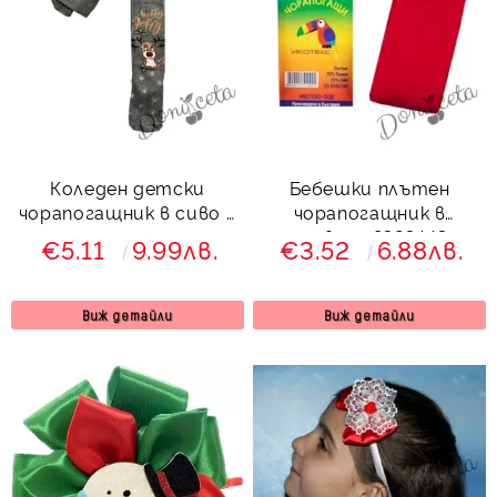
Коледен детски
Бебешки плътен
чорапогащник в сиво с
чорапогащник в
еленче
червено 8323443
€5.11
9.99лв.
€3.52
6.88лв.
Виж детайли
Виж детайли