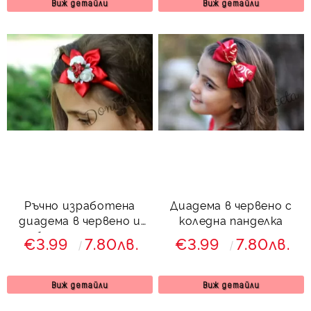
Виж детайли
Виж детайли
Ръчно изработена
Диадема в червено с
диадема в червено и
коледна панделка
бяло за момиче
€3.99
7.80лв.
€3.99
7.80лв.
Виж детайли
Виж детайли