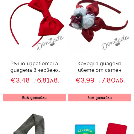
Ръчно изработена
Коледна диадема
диадема в червено
цвете от сатен
4332322 от колекция
€3.48
6.81лв.
€3.99
7.80лв.
Червеника
Виж детайли
Виж детайли