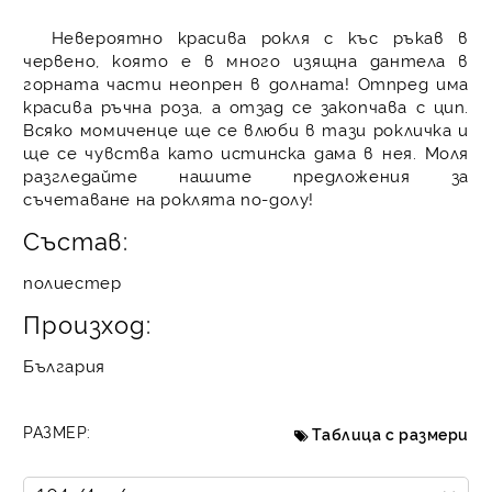
Невероятно красива рокля с къс ръкав в
червено, която е в много изящна дантела в
горната части неопрен в долната! Отпред има
красива ръчна роза, а отзад се закопчава с цип.
Всяко момиченце ще се влюби в тази рокличка и
ще се чувства като истинска дама в нея. Моля
разгледайте нашите предложения за
съчетаване на роклята по-долу!
Състав:
полиестер
Произход:
България
РАЗМЕР:
Таблица с размери