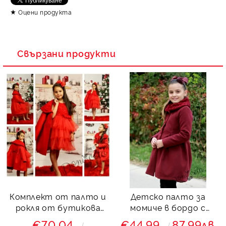
Оцени продукта
Свързани продукти
Комплект от палто и
Детско палто за
рокля от бутикова
момиче в бордо с
дантела с тюл с плюш
дантела за момиче
€70.04
€44.99
87.99лв.