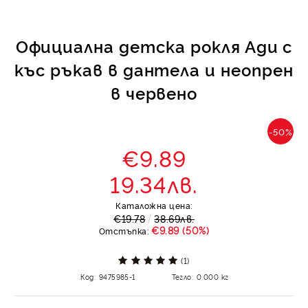
Официална детска рокля Ади с
къс ръкав в дантела и неопрен
в червено
-50%
€9.89
19.34лв.
Каталожна цена:
€19.78
38.69лв.
€9.89 (50%)
Отстъпка:
(1)
Код:
9475985-1
Тегло:
0.000
кг