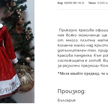
Код:
82699/ВК-ЧК-11
Тегло:
0.000
к
Приказно красива официа
нея всяко момиченце ще
от много плътна мате
коланче малко над кръст
допълнителен тюл, прида
красива панделка. Към р
госпожицата е готов. Ви
за различни празници-Ко
*Моля имайте предвид, че ц
Произход:
България