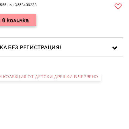
555 или 0883439333
А БЕЗ РЕГИСТРАЦИЯ!
НИ КОЛЕКЦИЯ ОТ ДЕТСКИ ДРЕШКИ В ЧЕРВЕНО
ика за личните данни
рамките на работния ден.