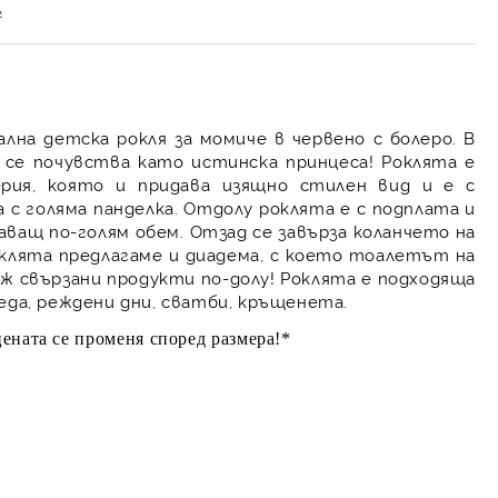
г
лна детска рокля за момиче в червено с болеро. В
 се почувства като истинска принцеса! Роклята е
рия, която и придава изящно стилен вид и е с
а с голяма панделка. Отдолу роклята е с подплата и
ващ по-голям обем. Отзад се завърза коланчето на
оклята предлагаме и диадема, с което тоалетът на
ж свързани продукти по-долу! Роклята е подходяща
леда, реждени дни, сватби, кръщенета.
ената се променя според размера!*