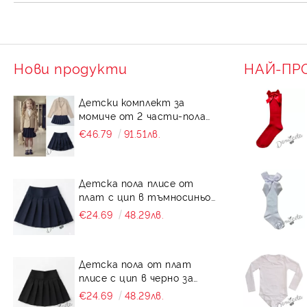
Нови продукти
НАЙ-ПР
Детски комплект за
момиче от 2 части-пола
от плат в тъмносиньо
€46.79
91.51лв.
Калина и сако в бежово
от трико
Детска пола плисе от
плат с цип в тъмносиньо
за момиче Калина
€24.69
48.29лв.
Детска пола от плат
плисе с цип в черно за
момиче Калина
€24.69
48.29лв.