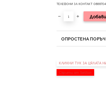
ТЕЛЕФОНИ ЗА КОНТАКТ: 0888704
ОПРОСТЕНА ПОРЪЧК
САМО ПОПЪЛНЕТЕ 2 ПОЛЕТА
КЛИКНИ ТУК ЗА ЦЯЛАТА 
Съгласен съм с
Полит
Ние ще се свържем с вас в 
Скрити от Seliton