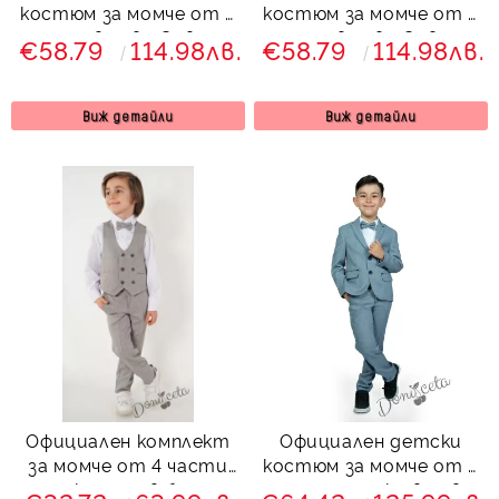
костюм за момче от 5
костюм за момче от 5
части в сиво Сивина
части в сиво Сивина
€58.79
114.98лв.
€58.79
114.98лв.
Виж детайли
Виж детайли
Официален комплект
Официален детски
за момче от 4 части
костюм за момче от 5
елек , риза в бяло,
части със сако в сиво-