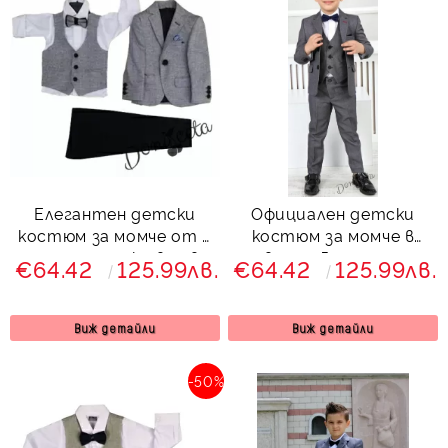
Елегантен детски
Официален детски
костюм за момче от 5
костюм за момче в
части със сако в сиво
сиво от 5 части със
€64.42
125.99лв.
€64.42
125.99лв.
сако Сивина
Виж детайли
Виж детайли
-50%