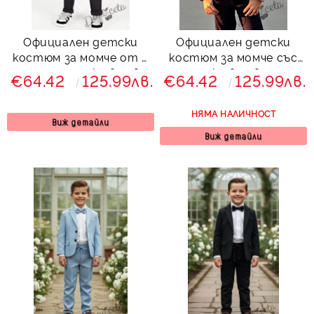
Официален детски
Официален детски
костюм за момче от 5
костюм за момче със
части със сако в сиво
сако в сиво
€64.42
125.99лв.
€64.42
125.99лв.
и панталон в черно
Сивина
НЯМА НАЛИЧНОСТ
Виж детайли
Виж детайли