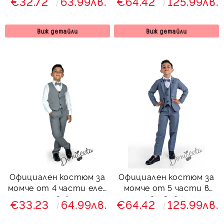
€32.72
63.99лв.
€64.42
125.99лв.
панталон и папийонка
синьо 3456619 Сивина
в светлосиво
Виж детайли
Виж детайли
Официален костюм за
Официален костюм за
момче от 4 части елек
момче от 5 части в
, риза в бяло,
сиво Сивина
€33.23
64.99лв.
€64.42
125.99лв.
панталон и папийонка
в светлосиво