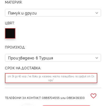
МАТЕРИЯ:
ЦВЯТ:
ПРОИЗХОД:
СРОК НА ДОСТАВКА:
от 24 до 48 часа /не важи за населени места посещавани по график от Сп
иди/
ТЕЛЕФОНИ ЗА КОНТАКТ: 0888704555 или 0883439333