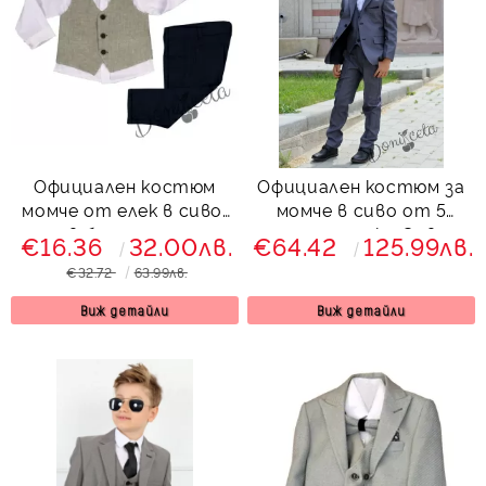
Официален костюм
Официален костюм за
момче от елек в сиво,
момче в сиво от 5
риза в бяло, панталон
части със сако Сивина
€16.36
32.00лв.
€64.42
125.99лв.
и папийонка
€32.72
63.99лв.
Виж детайли
Виж детайли