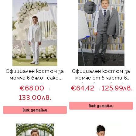
Официален костюм за
Официален костюм за
момче в бяло- сако,
момче от 5 части в
панталон, елек, риза и
сиво с вратовръзка
€68.00
€64.42
125.99лв.
папийонка от
Сивина
133.00лв.
колекция Снежина
Виж детайли
Виж детайли