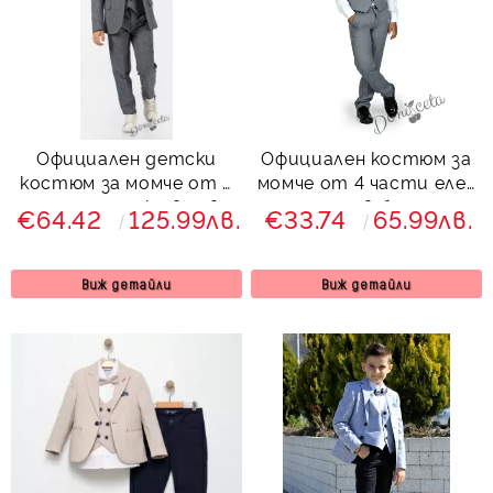
Официален детски
Официален костюм за
костюм за момче от 5
момче от 4 части елек
части със сако в сиво
, риза в бяло,
€64.42
125.99лв.
€33.74
65.99лв.
Сивина
панталон и папийонка
в светлосиво и
брошка-верижка
Виж детайли
Виж детайли
11311257