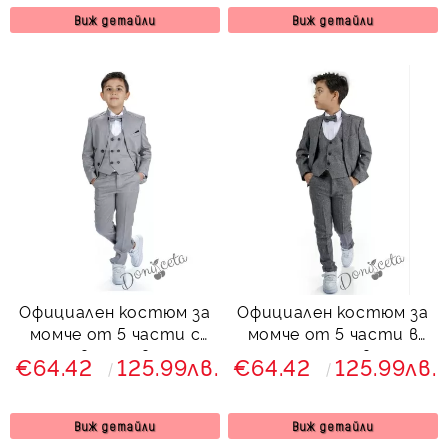
Виж детайли
Виж детайли
Официален костюм за
Официален костюм за
момче от 5 части с
момче от 5 части в
двуредово
тъмносиво
€64.42
125.99лв.
€64.42
125.99лв.
закопчаване в сиво
Сивина
Виж детайли
Виж детайли