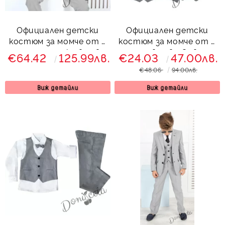
Официален детски
Официален детски
костюм за момче от 5
костюм за момче от 3
части със сако в сиво
части в сиво Сивина
€64.42
125.99лв.
€24.03
47.00лв.
с папийонка Сивина
€48.06
94.00лв.
Виж детайли
Виж детайли