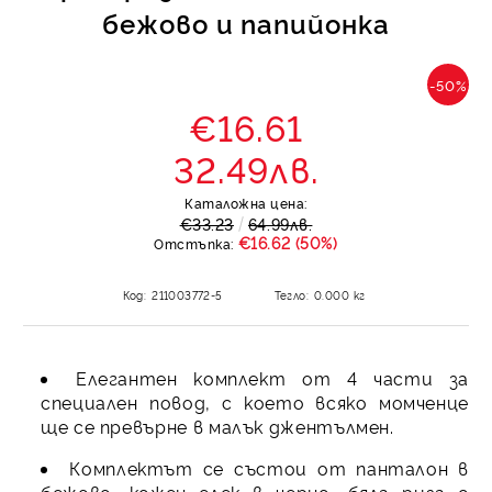
бежово и папийонка
-50%
€16.61
32.49лв.
Каталожна цена:
€33.23
64.99лв.
€16.62 (50%)
Отстъпка:
Код:
211003772-5
Тегло:
0.000
кг
Елегантен комплект от 4 части за
специален повод, с което всяко момченце
ще се превърне в малък джентълмен.
Комплектът се състои от панталон в