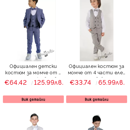
Официален детски
Официален костюм за
костюм за момче от 5
момче от 4 части елек
части със сако в сиво-
, риза в бяло,
€64.42
125.99лв.
€33.74
65.99лв.
синьо 00003839222
панталон и папийонка
Сивина
в светлосиво и
брошка-верижка
Виж детайли
Виж детайли