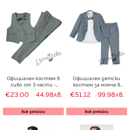
Официален костюм в
Официален детски
сиво от 3 части -
костюм за момче в
елек, панталон и
сиво от 4 части
€23.00
44.98лв.
€51.12
99.98лв.
папийонка Сивина
23445651 Сивина
Виж детайли
Виж детайли