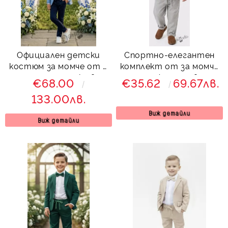
Официален детски
Спортно-елегантен
костюм за момче от 5
комплект от за момче
части със сако в
от 4 части в
€68.00
€35.62
69.67лв.
синьо и спортно-
светлосиво - риза в
133.00лв.
елегантен панталон в
бяло, сако с джобове,
тъмносиньо
панталон с връзки и
Виж детайли
Виж детайли
папийонка