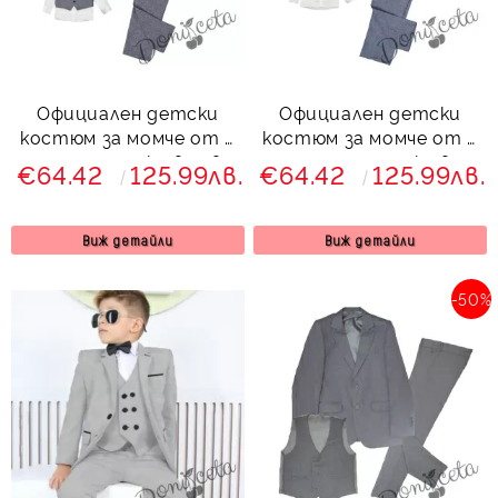
Официален детски
Официален детски
костюм за момче от 5
костюм за момче от 5
части със сако в сиво
части със сако в
€64.42
125.99лв.
€64.42
125.99лв.
Сивина
светлосиво Сивина
Виж детайли
Виж детайли
-50%