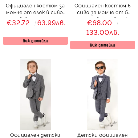
Официален костюм за
Официален костюм в
момче от елек в сиво,
сиво за момче от 5
риза в бяло, панталон
части с вратовръзка
€32.72
63.99лв.
€68.00
и папийонка в сиво
5362589 Сивина
133.00лв.
45677854
Виж детайли
Виж детайли
Официален детски
Детски официален