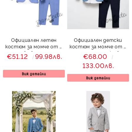
Официален летен
Официален детски
костюм за момче от 4
костюм за момче от 5
части в светлосиньо
части със сако в
€51.12
99.98лв.
€68.00
- риза в бяло, сако с
синьо и панталон в
133.00лв.
джобове, панталон и
тъмносиньо
папийонка
Виж детайли
Виж детайли