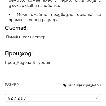
бежово, кожен елек в черно, бяла риза с
дълъг ръкав и папийонка.
Моля имайте предвид,че цената се
променя според размера!
Състав:
Памук и полиестер
Произход:
Произведено в Турция
РАЗМЕР:
Таблица с размери