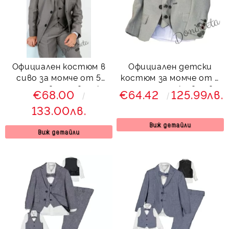
Официален костюм в
Официален детски
сиво за момче от 5
костюм за момче от 5
части с вратовръзка
части със сако в сиво
€68.00
€64.42
125.99лв.
536287 Сивина
133.00лв.
Виж детайли
Виж детайли