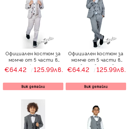
Официален костюм за
Официален костюм за
момче от 5 части в
момче от 5 части в
екрю
сиво с двуредово
€64.42
125.99лв.
€64.42
125.99лв.
закопчаване Сивина
Виж детайли
Виж детайли