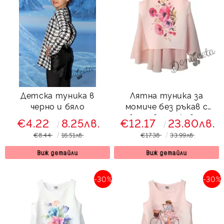
Детска туника в
Лятна туника за
черно и бяло
момиче без ръкав с
цветя в прасковено
€4.22
8.25лв.
€12.17
23.80лв.
€8.44
16.51лв.
€17.38
33.99лв.
Виж детайли
Виж детайли
-30%
-30%