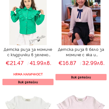
Детска риза за момиче
Детска риза в бяло за
с къдрички в зелено
момиче с яка и
Беатрис
панделка
€21.47
41.99лв.
€16.87
32.99лв.
НЯМА НАЛИЧНОСТ
Виж детайли
Виж детайли