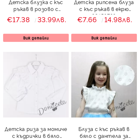
Детска блузка с къс
Детска рипсена блуза
ръкав в розово с
с къс ръкав в екрю
дантела
33456789
€17.38
33.99лв.
€7.66
14.98лв.
Виж детайли
Виж детайли
Детска риза за момиче
Блуза с къс ръкав в
с къдрички в бяло
бяло с дантела за