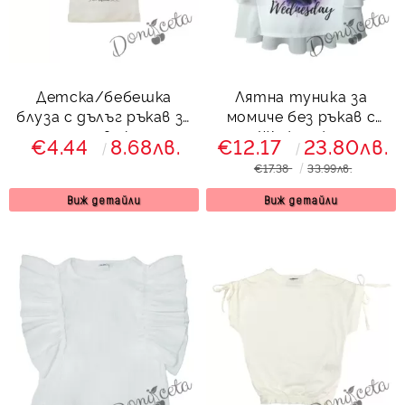
Детска/бебешка
Лятна туника за
блуза с дълъг ръкав за
момиче без ръкав с
момиче в екрю с
Wednesday
€4.44
8.68лв.
€12.17
23.80лв.
момиченца
€17.38
33.99лв.
Виж детайли
Виж детайли