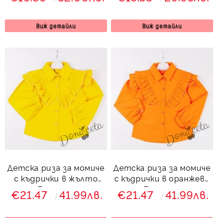
тъмносиньо
Виж детайли
Виж детайли
Детска риза за момиче
Детска риза за момиче
с къдрички в жълто
с къдрички в оранжево
Беатрис
Беатрис
€21.47
41.99лв.
€21.47
41.99лв.