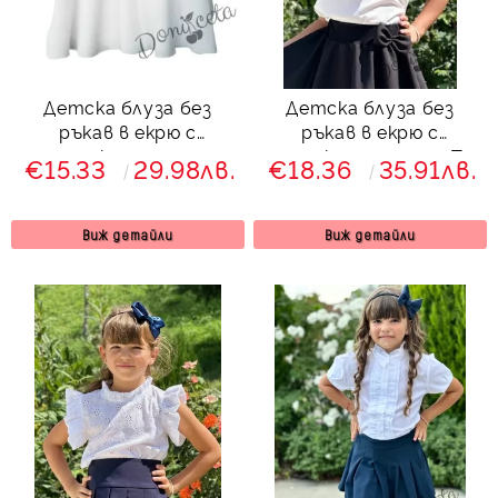
Детска блуза без
Детска блуза без
ръкав в екрю с
ръкав в екрю с
панделка за момиче
панделка за момиче Тея
€15.33
29.98лв.
€18.36
35.91лв.
Вая
Виж детайли
Виж детайли