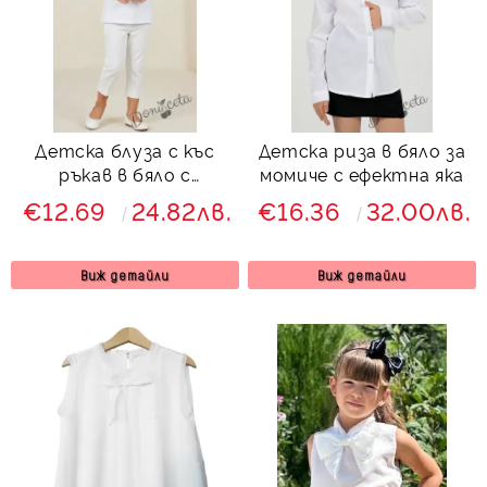
Детска блуза с къс
Детска риза в бяло за
ръкав в бяло с
момиче с ефектна яка
дантела
€12.69
24.82лв.
€16.36
32.00лв.
Виж детайли
Виж детайли