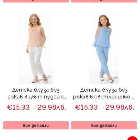
Детска блуза без
Детска блуза без
ръкав в цвят пудра с
ръкав в светлосиньо с
панделка за момиче
панделка за момиче
€15.33
29.98лв.
€15.33
29.98лв.
Вая
Вая
Виж детайли
Виж детайли