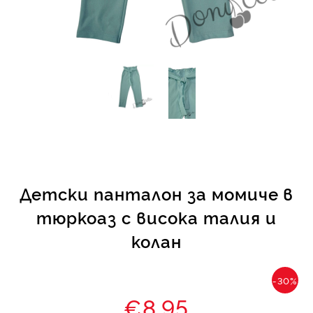
КИ -50%
Детски панталон за момиче в
тюркоаз с висока талия и
колан
-30%
€8.95