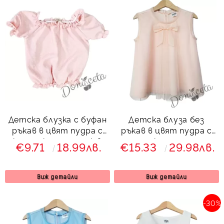
Детска блузка с буфан
Детска блуза без
ръкав в цвят пудра с
ръкав в цвят пудра с
къдрички и ластик в
панделка за момиче
€9.71
18.99лв.
€15.33
29.98лв.
долната част и бижу
Вая
сърце
Виж детайли
Виж детайли
-30%