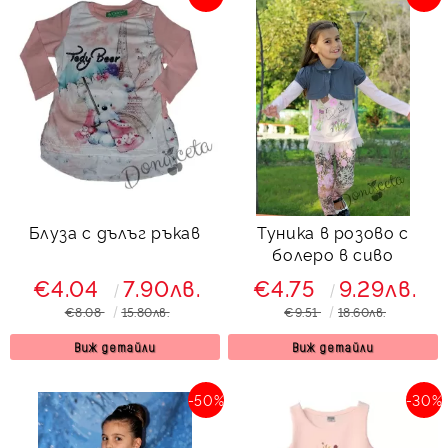
Блуза с дълъг ръкав
Туника в розово с
болеро в сиво
€4.04
7.90лв.
€4.75
9.29лв.
€8.08
15.80лв.
€9.51
18.60лв.
Виж детайли
Виж детайли
-50%
-30%