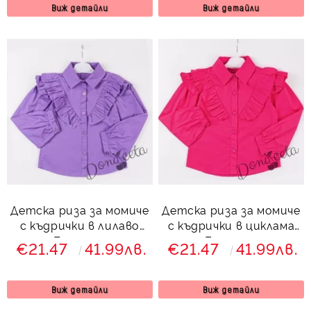
Виж детайли
Виж детайли
Детска риза за момиче
Детска риза за момиче
с къдрички в лилаво
с къдрички в циклама
Беатрис
Беатрис
€21.47
41.99лв.
€21.47
41.99лв.
Виж детайли
Виж детайли