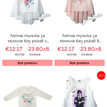
Лятна туника за
Лятна туника за
момиче без ръкав с
момиче без ръкав в
цветя в бяло
прасковено с момиче с
€12.17
23.80лв.
€12.17
23.80лв.
колело
€17.38
33.99лв.
€17.38
33.99лв.
Виж детайли
Виж детайли
-30%