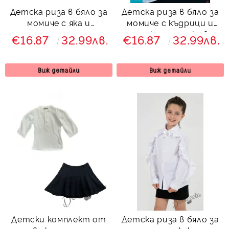
Детска риза в бяло за
Детска риза в бяло за
момиче с яка и
момиче с къдрици и
хоризонтална
тънка панделка в
€16.87
32.99лв.
€16.87
32.99лв.
къдрици
синьо
Виж детайли
Виж детайли
Детски комплект от
Детска риза в бяло за