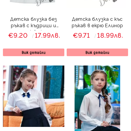
Детска блузка без
Детска блузка с къс
ръкав с къдрици и
ръкав в екрю Елинор
релеф в екрю
€9.20
17.99лв.
€9.71
18.99лв.
Виж детайли
Виж детайли