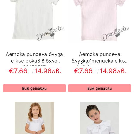
Детска рипсена блуза
Детска рипсена
с къс ръкав в бяло
блузка/тениска с къс
33456787
ръкав в пепел от рози
€7.66
14.98лв.
€7.66
14.98лв.
433456787
Виж детайли
Виж детайли