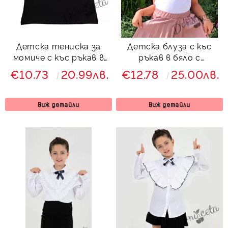
Детска тениска за
Детска блуза с къс
момиче с къс ръкав в
ръкав в бяло с
черно с надпис
дантела отгоре и на
€10.73
20.99лв.
€12.78
25.00лв.
ръкавите
Виж детайли
Виж детайли