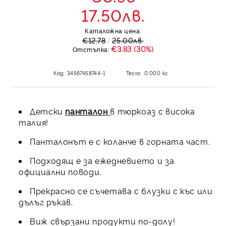
17.50лв.
Каталожна цена:
€12.78
25.00лв.
€3.83 (30%)
Отстъпка:
Код:
34567458744-1
Тегло:
0.000
кг
Детски
панталон
в тюркоаз с висока
талия!
Панталонът е с коланче в горната част.
Подходящ е за ежедневието и за
официални поводи.
Прекрасно се съчетава с блузки с къс или
дълъг ръкав.
Виж свързани продукти по-долу!