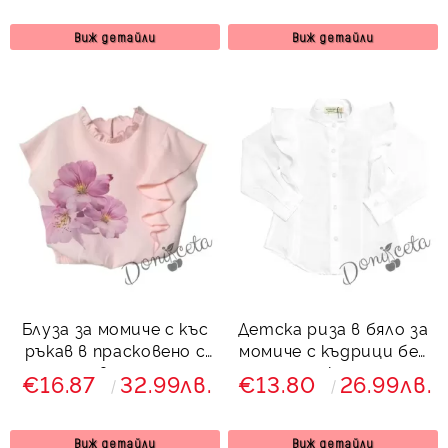
Виж детайли
Виж детайли
Блуза за момиче с къс
Детска риза в бяло за
ръкав в прасковено с
момиче с къдрици без
цветя
яка
€16.87
32.99лв.
€13.80
26.99лв.
Виж детайли
Виж детайли