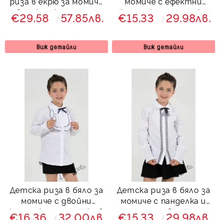
риза в екрю за момиче
момиче с ефектни
без яка с копчета и
къдрички и панделка
€29.58
57.85лв.
€15.33
29.98лв.
пола Гери в черно
Виж детайли
Виж детайли
Детска риза в бяло за
Детска риза в бяло за
момиче с двойни
момиче с панделка и
къдрички и панделка в
дантела в черно
€16.36
32.00лв.
€15.33
29.98лв.