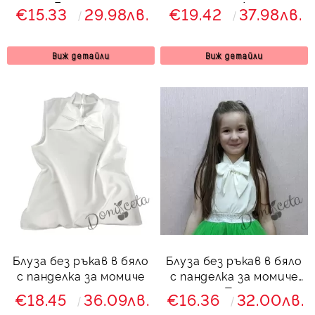
Беатрис
момиче Лусия
€15.33
29.98лв.
€19.42
37.98лв.
Виж детайли
Виж детайли
Блуза без ръкав в бяло
Блуза без ръкав в бяло
с панделка за момиче
с панделка за момиче
Тея
€18.45
36.09лв.
€16.36
32.00лв.