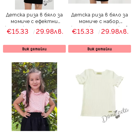
Детска риза в бяло за
Детска риза в бяло за
момиче с ефектни
момиче с набор,
къдрички и тъмносиня
къдрички и панделка в
€15.33
29.98лв.
€15.33
29.98лв.
панделка
тъмносиньо
Виж детайли
Виж детайли