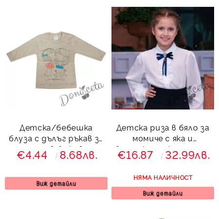
Детска/бебешка
Детска риза в бяло за
блуза с дълъг ръкав за
момиче с яка и
момиче в бежово с
вертикална къдрица и
€4.44
8.68лв.
€16.87
32.99лв.
момиченца
брошка
НЯМА НАЛИЧНОСТ
Виж детайли
Виж детайли