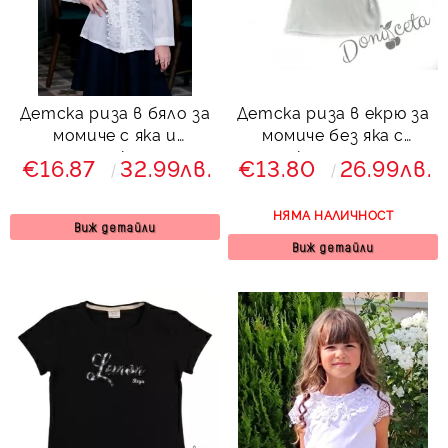
Детска риза в бяло за
Детска риза в екрю за
момиче с яка и
момиче без яка с
дантелена къдрица и
копчета
€16.87
32.99лв.
€13.80
26.99лв.
панделка в синьо
НЯМА НАЛИЧНОСТ
Виж детайли
Виж детайли