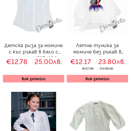
Детска риза за момиче
Лятна туника за
с къс ръкав в бяло с
момиче без ръкав в
къдрички 45374200
бяло с релефна част
€12.78
25.00лв.
€12.17
23.80лв.
€17.38
33.99лв.
Виж детайли
Виж детайли