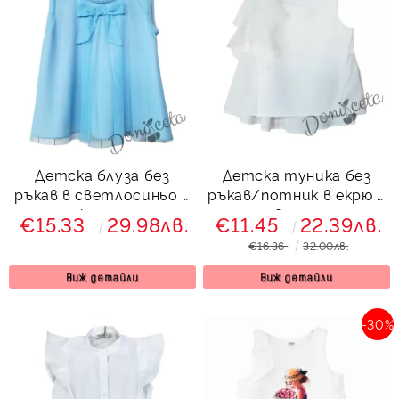
Детска блуза без
Детска туника без
ръкав в светлосиньо с
ръкав/потник в екрю с
панделка за момиче
волан
€15.33
29.98лв.
€11.45
22.39лв.
Вая
€16.36
32.00лв.
Виж детайли
Виж детайли
-30%