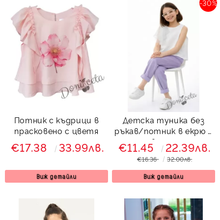
-30%
Потник с къдрици в
Детска туника без
прасковено с цветя
ръкав/потник в екрю с
волан
€17.38
33.99лв.
€11.45
22.39лв.
€16.36
32.00лв.
Виж детайли
Виж детайли