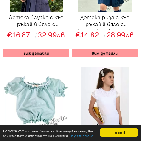
Детска блузка с къс
Детска риза с къс
ръкав в бяло с
ръкав в бяло с
дантела за момиче
къдрички и копчета
€16.87
32.99лв.
€14.82
28.99лв.
Лусия
отпред
Виж детайли
Виж детайли
Doniceta.com използва бисквитки. Разглеждайки сайта, Вие
Разбрах!
се съгласявате с използването на бисквитки.
Научете повече