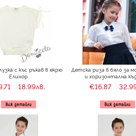
узка с къс ръкав в екрю
Детска риза в бяло за м
Елинор
и хоризонтална къ
9.71
18.99лв.
€16.87
32.9
Виж детайли
Виж детайли