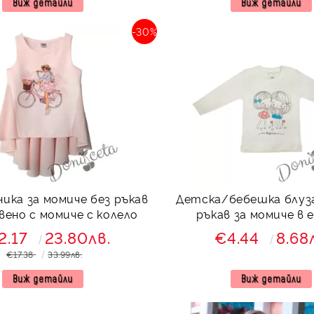
Виж детайли
Виж детайли
-30%
ика за момиче без ръкав
Детска/бебешка блуза
вено с момиче с колело
ръкав за момиче в 
момиченца
2.17
23.80лв.
€4.44
8.68
€17.38
33.99лв.
Виж детайли
Виж детайли