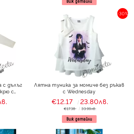
Виж детайли
-30%
 с дълъг
Лятна туника за момиче без ръкав
екрю с
с Wednesday
лв.
€12.17
23.80лв.
€17.38
33.99лв.
Виж детайли