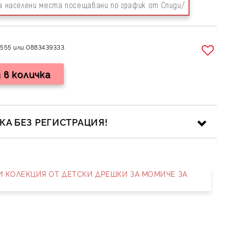
за населени места посещавани по график от Спиди/
555 или 0883439333
А БЕЗ РЕГИСТРАЦИЯ!
НИ КОЛЕКЦИЯ ОТ ДЕТСКИ ДРЕШКИ ЗА МОМИЧЕ ЗА
ика за личните данни
рамките на работния ден.