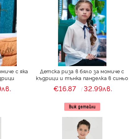
омиче с яка
Детска риза в бяло за момиче с
дрици
къдрици и тънка панделка в синьо
9лв.
€16.87
32.99лв.
Виж детайли