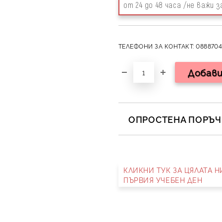
от 24 до 48 часа /не важи 
ТЕЛЕФОНИ ЗА КОНТАКТ: 0888704
ОПРОСТЕНА ПОРЪЧК
САМО ПОПЪЛНЕТЕ 2 ПОЛЕТА
КЛИКНИ ТУК ЗА ЦЯЛАТА 
Съгласен съм с
Полит
ПЪРВИЯ УЧЕБЕН ДЕН
Ние ще се свържем с вас в 