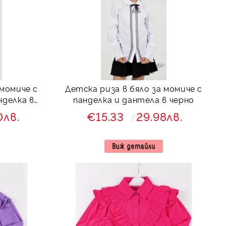
 момиче с
Детска риза в бяло за момиче с
нделка в
панделка и дантела в черно
0лв.
€15.33
29.98лв.
Виж детайли