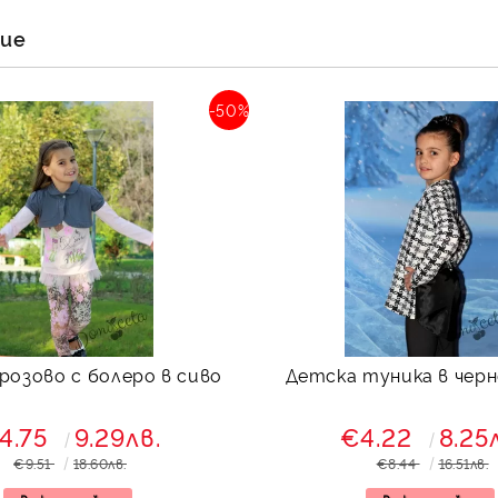
ние
-50%
 розово с болеро в сиво
Детска туника в черн
4.75
9.29лв.
€4.22
8.25
€9.51
18.60лв.
€8.44
16.51лв.