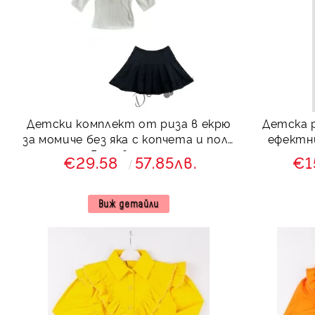
Детски комплект от риза в екрю
Детска р
за момиче без яка с копчета и пола
ефектни
Гери в черно
€29.58
57.85лв.
€1
Виж детайли