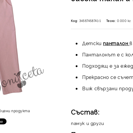
Код:
34567458741-1
Тегло:
0.000
кг
Детски
панталон
в
Панталонът е с кол
Подходящ е за ежед
Прекрасно се съчета
Виж свързани прод
Състав:
Оцени продукта
памук и други