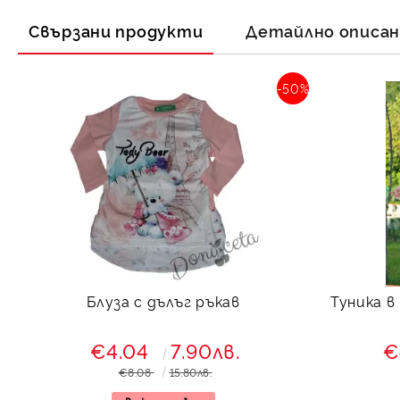
Свързани продукти
Детайлно описа
-50%
Блуза с дълъг ръкав
Туника в
€4.04
7.90лв.
€
€8.08
15.80лв.