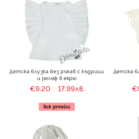
Детска блузка без ръкав с къдрици
Детска бл
и релеф в екрю
€9.20
17.99лв.
€
Виж детайли