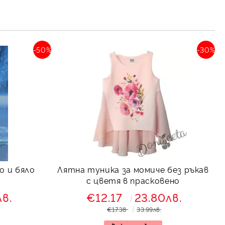
-50%
-30%
о и бяло
Лятна туника за момиче без ръкав
с цветя в прасковено
лв.
€12.17
23.80лв.
€17.38
33.99лв.