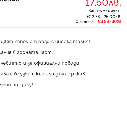
17.50лв.
Каталожна цена:
€12.78
25.00лв.
€3.83 (30%)
Отстъпка:
 цвят пепел от рози с висока талия!
анче в горната част.
невието и за официални поводи.
ва с блузки с къс или дълъг ръкав.
укти по-долу!