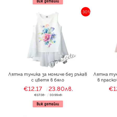
Виж детайли
-30%
Лятна туника за момиче без ръкав
Лятна тун
с цветя в бяло
в праско
€12.17
23.80лв.
€1
€17.38
33.99лв.
Виж детайли