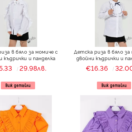
иза в бяло за момиче с
Детска риза в бяло за
 къдрички и панделка
двойни къдрички и па
тъмносиньо
5.33
29.98лв.
€16.36
32.0
Виж детайли
Виж детайли