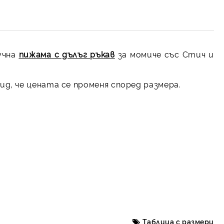
учна
пижама с дълъг ръкав
за момиче със Стич и
д, че цената се променя според размера.
Таблица с размери