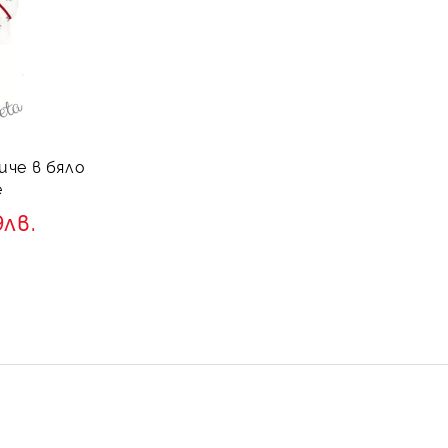
иче в бяло
e
9лв.