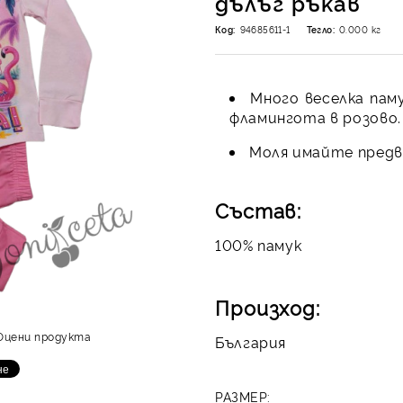
дълъг ръкав
Код:
94685611-1
Тегло:
0.000
кг
Много веселка пам
фламингота в розово.
Моля имайте предви
Състав:
100% памук
Произход:
Оцени продукта
България
РАЗМЕР: