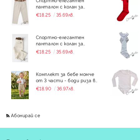
Спортно-елегантен
панталон с колан за
момче със скрит джоб в
€18.25
35.69лв.
бежово
Спортно-елегантен
панталон с колан за
момче със скрит джоб в
€18.25
35.69лв.
екрю
Комплект за бебе момче
от 3 части - боди риза в
бяло с къс ръкав , къси
€18.90
36.97лв.
панталони тип
гащеризон и папийонка в
бежово
Абонирай се