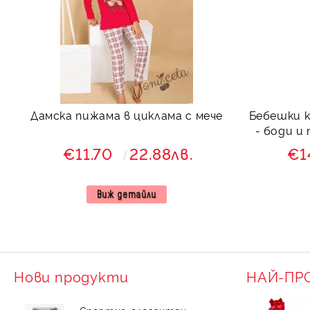
Дамска пижама в циклама с мече
Бебешки к
- боди и
горнищ
€11.70
22.88лв.
€1
им
Виж детайли
Нови продукти
НАЙ-ПР