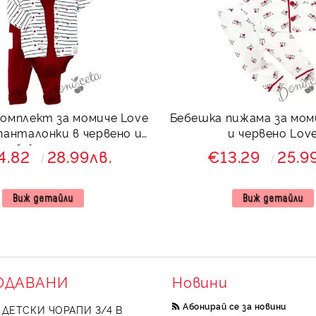
омплект за момиче Love
Бебешка пижама за мом
 панталонки в червено и
и червено Lov
е в бяло с надписи и
4.82
28.99лв.
€13.29
25.9
итация на ушички
Виж детайли
Виж детайли
ОДАВАНИ
Новини
Абонирай се за новини
ДЕТСКИ ЧОРАПИ 3/4 В