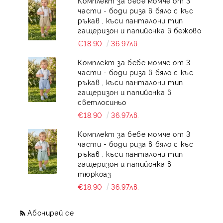
Комплект за бебе момче от 3
части - боди риза в бяло с къс
ръкав , къси панталони тип
гащеризон и папийонка в бежово
€18.90
36.97лв.
Комплект за бебе момче от 3
части - боди риза в бяло с къс
ръкав , къси панталони тип
гащеризон и папийонка в
светлосиньо
€18.90
36.97лв.
Комплект за бебе момче от 3
части - боди риза в бяло с къс
ръкав , къси панталони тип
гащеризон и папийонка в
тюркоаз
€18.90
36.97лв.
Абонирай се