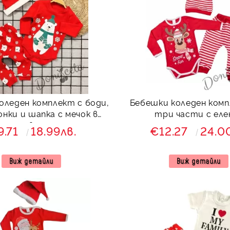
оледен комплект с боди,
Бебешки коледен ком
нки и шапка с мечок в
три части с еле
червено
9.71
18.99лв.
€12.27
24.0
Виж детайли
Виж детайли