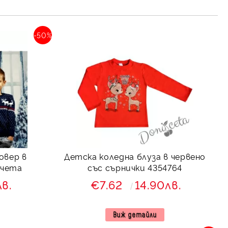
-50%
овер в
Детска коледна блуза в червено
нчета
със сърнички 4354764
лв.
€7.62
14.90лв.
Виж детайли