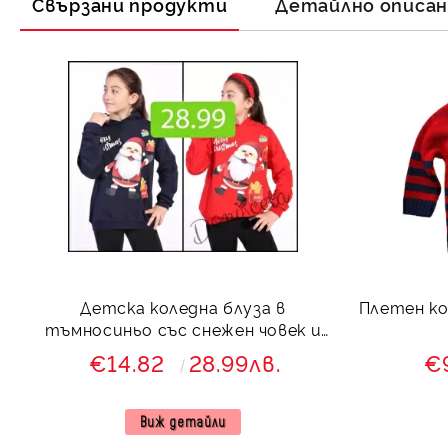
Свързани продукти
Детайлно описа
Детска коледна блуза в
Плетен ко
тъмносиньо със снежен човек и
надпис
€14.82
28.99лв.
€
Виж детайли