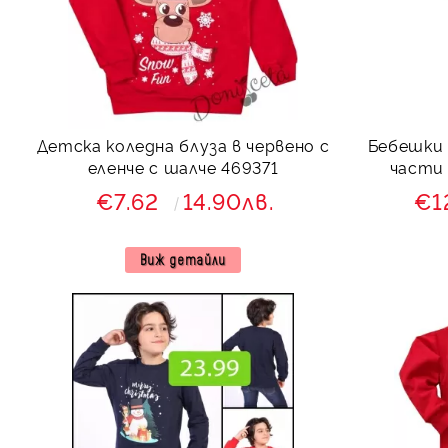
Детска коледна блуза в червено с
Бебешки 
еленче с шалче 469371
части 
€7.62
14.90лв.
€1
Виж детайли