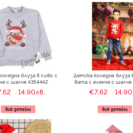
коледна блуза в сиво с
Детска коледна блуза 
че с шалче 4354442
вата с еленче с шалче
7.62
14.90лв.
€7.62
14.90
Виж детайли
Виж детайли