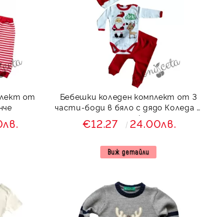
плект от
Бебешки коледен комплект от 3
нче
части-боди в бяло с дядо Коледа и
сърничка
0лв.
€12.27
24.00лв.
Виж детайли