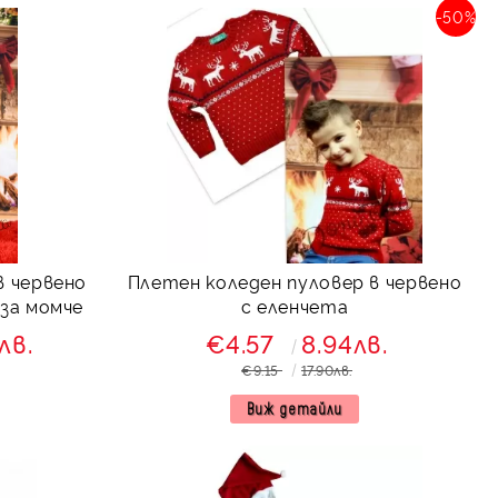
-50%
в червено
Плетен коледен пуловер в червено
 за момче
с еленчета
лв.
€4.57
8.94лв.
€9.15
17.90лв.
Виж детайли