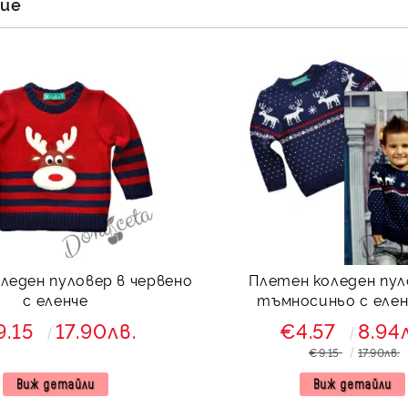
ние
леден пуловер в червено
Плетен коледен пул
с еленче
тъмносиньо с еле
9.15
17.90лв.
€4.57
8.94
€9.15
17.90лв.
Виж детайли
Виж детайли