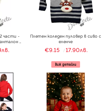
2 части -
Плетен коледен пуловер в сиво с
панталон в
еленче
зи
9лв.
€9.15
17.90лв.
Виж детайли