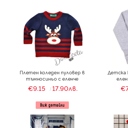
Плетен коледен пуловер в
Детска 
тъмносиньо с еленче
елен
€9.15
17.90лв.
€
Виж детайли