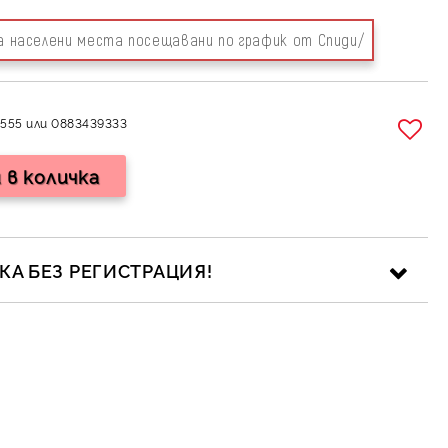
за населени места посещавани по график от Спиди/
555 или 0883439333
А БЕЗ РЕГИСТРАЦИЯ!
ика за личните данни
рамките на работния ден.