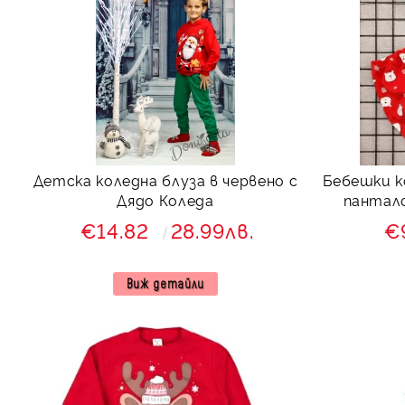
Детска коледна блуза в червено с
Бебешки к
Дядо Коледа
пантало
€14.82
28.99лв.
€
Виж детайли