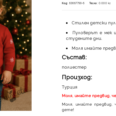
Код:
63667799-6
Тегло:
0.000
кг
Стилен детски пуло
Пуловерът е мек и
студените дни.
Моля имайте предви
Състав:
полиестер
Произход:
Турция
Моля, имайте предвид, ч
Моля, имайте предвид,
дете!