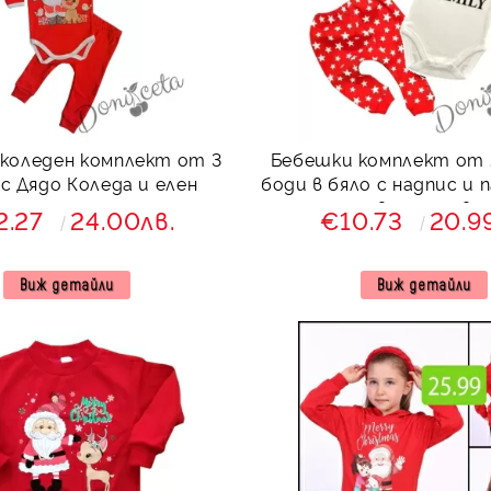
коледен комплект от 3
Бебешки комплект от 
с Дядо Коледа и елен
боди в бяло с надпис и 
червено на зве
2.27
24.00лв.
€10.73
20.9
Виж детайли
Виж детайли