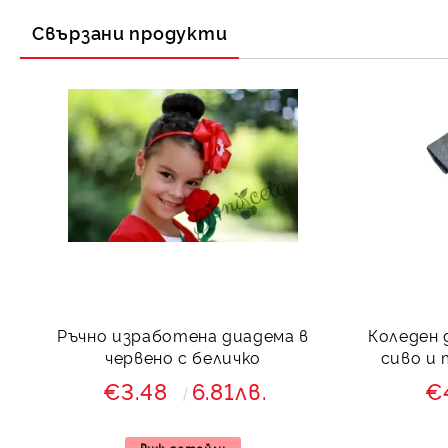
Свързани продукти
Ръчно изработена диадема в
Коледен 
червено с беличко
сиво и 
€3.48
6.81лв.
€