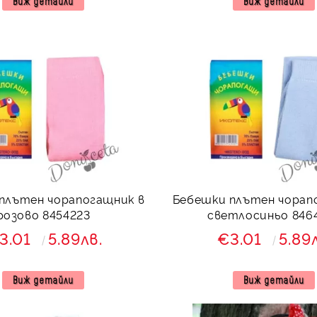
Виж детайли
Виж детайли
плътен чорапогащник в
Бебешки плътен чорап
розово 8454223
светлосиньо 846
3.01
5.89лв.
€3.01
5.89
Виж детайли
Виж детайли