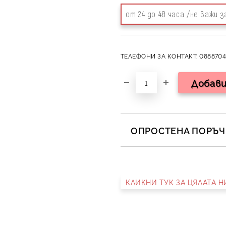
от 24 до 48 часа /не важи 
ТЕЛЕФОНИ ЗА КОНТАКТ: 0888704
ОПРОСТЕНА ПОРЪЧК
САМО ПОПЪЛНЕТЕ 2 ПОЛЕТА
КЛИКНИ ТУК ЗА ЦЯЛАТА 
Съгласен съм с
Полит
Ние ще се свържем с вас в 