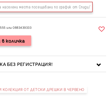
за населени места посещавани по график от Спиди/
555 или 0883439333
А БЕЗ РЕГИСТРАЦИЯ!
НИ КОЛЕКЦИЯ ОТ ДЕТСКИ ДРЕШКИ В ЧЕРВЕНО
ика за личните данни
рамките на работния ден.