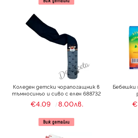
Виж детайли
Коледен детски чорапогащник в
Бебешки 
тъмносиньо и сиво с елен 688732
€4.09
8.00лв.
€
Виж детайли