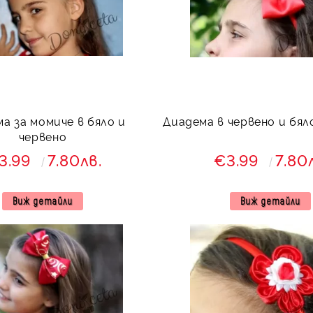
а за момиче в бяло и
Диадема в червено и бя
червено
3.99
7.80лв.
€3.99
7.80
Виж детайли
Виж детайли