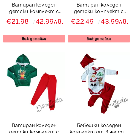
Ватиран коледен
Ватиран коледен
детски комплект с
детски комплект с
панталон в червено и
панталон в червено и
€21.98
42.99лв.
€22.49
43.99лв.
суитшърт с качулка в
блуза в зелено с две
бяло с коледно еленче
еленчета
и надпис
Виж детайли
Виж детайли
Ватиран коледен
Бебешки коледен
детски комплект с
комплект от 3 части-