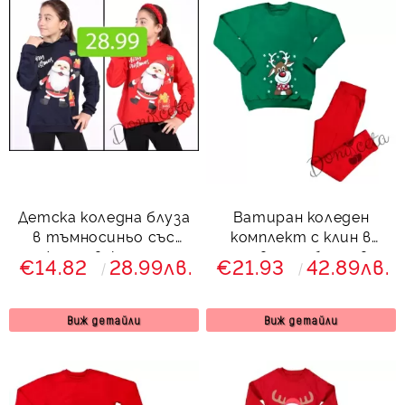
Детска коледна блуза
Ватиран коледен
в тъмносиньо със
комплект с клин в
снежен човек и надпис
червено с блуза в
€14.82
28.99лв.
€21.93
42.89лв.
зелено с елен
Виж детайли
Виж детайли