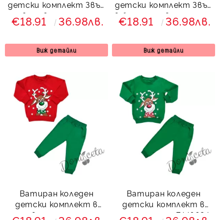
детски комплект Звън
детски комплект Звън
в червено с елен
в бяло и червено с елен
€18.91
36.98лв.
€18.91
36.98лв.
7923441
734231
Виж детайли
Виж детайли
Ватиран коледен
Ватиран коледен
детски комплект в
детски комплект в
червено и зелено с
зелено с елен 7446624