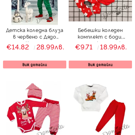
Детска коледна блуза
Бебешки коледен
в червено с Дядо
комплект с боди,
Коледа
панталонки и шапка с
€14.82
28.99лв.
€9.71
18.99лв.
мечок в червено
Виж детайли
Виж детайли