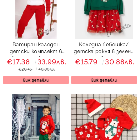
Ватиран коледен
Коледна бебешка/
детски комплект в
детска рокля в зелено
бяло и червено със
с пингтвинчета и
€17.38
33.99лв.
€15.79
30.88лв.
сърничка, катеричка и
мека тюл пола в
€20.45
40.00лв.
зайче
червено с близалки
Виж детайли
Виж детайли