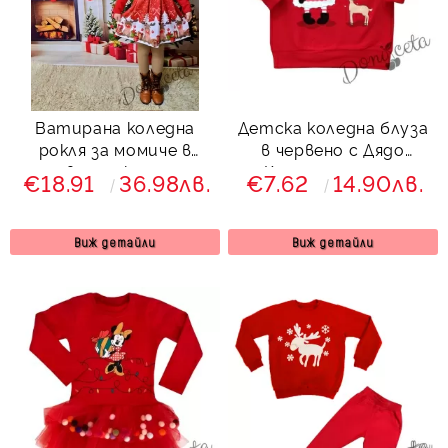
Ватирана коледна
Детска коледна блуза
рокля за момиче в
в червено с Дядо
червено с коледна
Коледа и еленче
€18.91
36.98лв.
€7.62
14.90лв.
картинки на еленчета
Виж детайли
Виж детайли