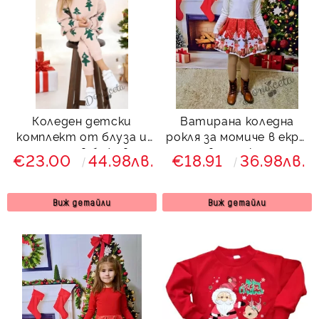
Коледен детски
Ватирана коледна
комплект от блуза и
рокля за момиче в екрю
панталон в бежово с
и червено с коледна
€23.00
44.98лв.
€18.91
36.98лв.
елхички
картинки на еленчета
Виж детайли
Виж детайли