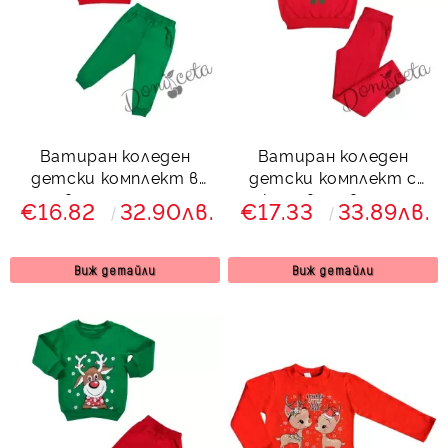
Ватиран коледен
Ватиран коледен
детски комплект в
детски комплект с
червено и зелено с
клин в червено с
€16.82
32.90лв.
€17.33
33.89лв.
еленче 857773
еленче 83554223
Виж детайли
Виж детайли