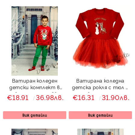
Ватиран коледен
Ватирана коледна
детски комплект в
детска рокля с тюл в
червено и зелено Звън
червено с еленче
€18.91
36.98лв.
€16.31
31.90лв.
с елен 7225364
Виж детайли
Виж детайли