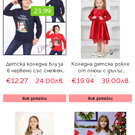
Детска коледна блуза
Коледна детска рокля
в червено със снежен
от плюш с дълъг
човек
ръкав в червено с
€12.27
24.00лв.
€19.94
39.00лв.
панделка, тюл и фиба
за коса
Виж детайли
Виж детайли