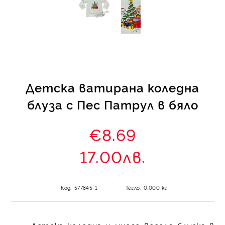
КИ -50%
Детска ватирана коледна
блуза с Пес Патрул в бяло
€8.69
17.00лв.
Код:
577845-1
Тегло:
0.000
кг