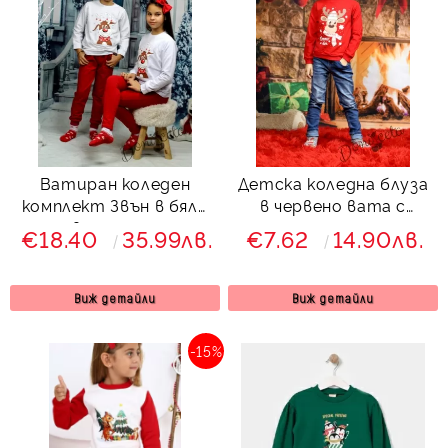
Ватиран коледен
Детска коледна блуза
комплект Звън в бяло
в червено вата с
и червено с еленче и
еленче с шалче за
€18.40
35.99лв.
€7.62
14.90лв.
клин с ръб 883524 за
момче
момиче
Виж детайли
Виж детайли
-15%