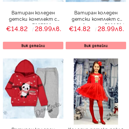
Ватиран коледен
Ватиран коледен
детски комплект с
детски комплект с
еленче 7927536
панда в зелено 7929584
€14.82
28.99лв.
€14.82
28.99лв.
Виж детайли
Виж детайли