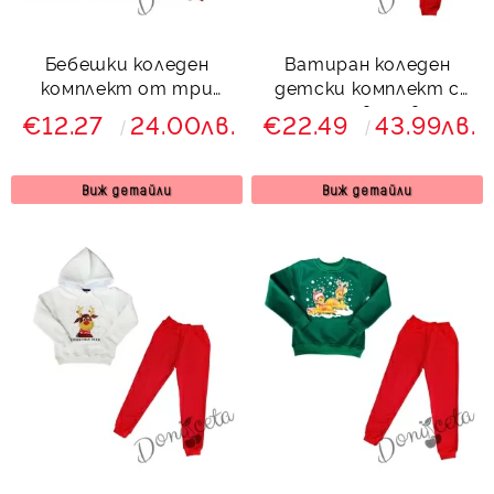
Бебешки коледен
Ватиран коледен
комплект от три
детски комплект с
части с еленче
панталон в червено и
€12.27
24.00лв.
€22.49
43.99лв.
блуза в бяло с две
еленчета
Виж детайли
Виж детайли