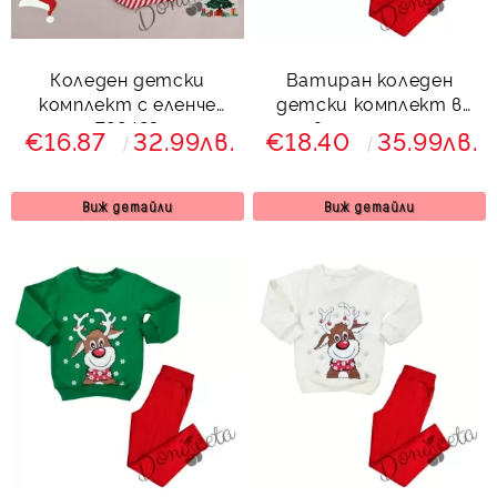
Коледен детски
Ватиран коледен
комплект с еленче
детски комплект в
792423
червено с еленче и
€16.87
32.99лв.
€18.40
35.99лв.
клин с ръб 8733423
Звън
Виж детайли
Виж детайли