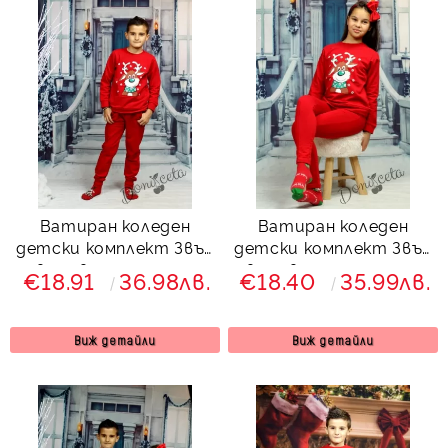
Ватиран коледен
Ватиран коледен
детски комплект Звън
детски комплект Звън
в червено с еленче
в червено с еленче и
€18.91
36.98лв.
€18.40
35.99лв.
7123441
клин с ръб 8133423
Виж детайли
Виж детайли