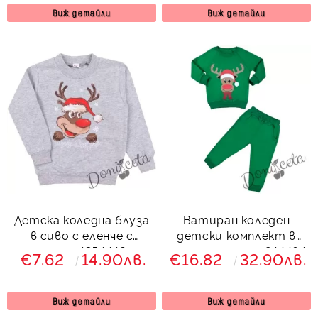
Виж детайли
Виж детайли
Детска коледна блуза
Ватиран коледен
в сиво с еленче с
детски комплект в
шалче 4354442
зелено с еленче 844464
€7.62
14.90лв.
€16.82
32.90лв.
Виж детайли
Виж детайли