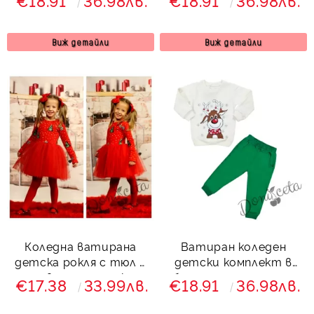
€18.91
36.98лв.
€18.91
36.98лв.
елен 7425364 Звън
Звън
Виж детайли
Виж детайли
Коледна ватирана
Ватиран коледен
детска рокля с тюл в
детски комплект в
червено и елхички
бяло и зелено с елен
€17.38
33.99лв.
€18.91
36.98лв.
745743 Звън