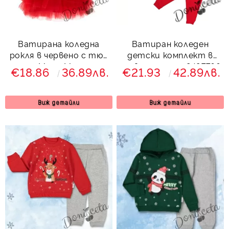
Ватирана коледна
Ватиран коледен
рокля в червено с тюл
детски комплект в
с Мини Маус
червено с елен 8497766
€18.86
36.89лв.
€21.93
42.89лв.
Виж детайли
Виж детайли