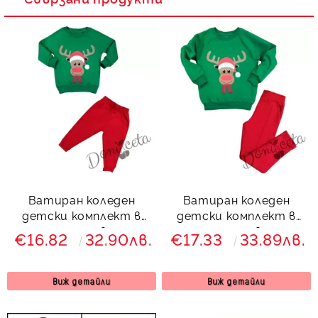
Ватиран коледен
Ватиран коледен
детски комплект в
детски комплект в
зелено и червено с
зелено и червено с
€16.82
32.90лв.
€17.33
33.89лв.
еленче 8455567
клин и еленче 8466657
Виж детайли
Виж детайли