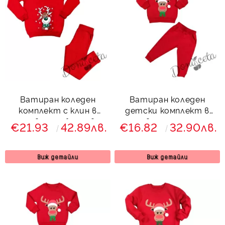
Ватиран коледен
Ватиран коледен
комплект с клин в
детски комплект в
червено с блуза в
червено с еленче
€21.93
42.89лв.
€16.82
32.90лв.
червено с елен
8544663
Виж детайли
Виж детайли