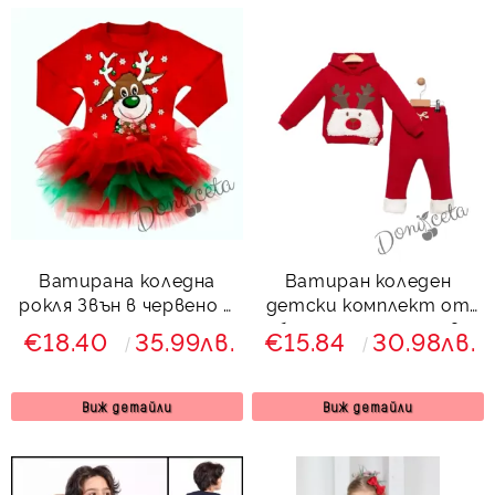
Ватирана коледна
Ватиран коледен
рокля Звън в червено и
детски комплект от
зелено с тюл с елен
блуза и панталон в
€18.40
35.99лв.
€15.84
30.98лв.
червено с плюшени
акценти
Виж детайли
Виж детайли