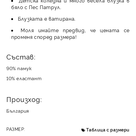
Детска коледна и много весела блузка в
бяло с Пес Патрул.
Блузката е ватирана.
Моля имайте предвид, че цената се
променя според размера!
Състав:
90% памук
10% еластант
Произход:
България
РАЗМЕР:
Таблица с размери