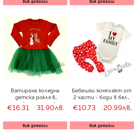
Виж детайли
Виж детайли
Ватирана коледна
Бебешки комплект от
детска рокля в
2 части - боди в бяло
червено с тюл в
с надпис и панталон в
€16.31
31.90лв.
€10.73
20.99лв.
зелено с еленче
червено на звези
Виж детайли
Виж детайли