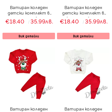
Ватиран коледен
Ватиран коледен
детски комплект в
детски комплект в
зелено и червено с
бяло и червено с
€18.40
35.99лв.
€18.40
35.99лв.
еленче и клин с ръб
еленче и клин с ръб
879223 Звън
843524 Звън
Виж детайли
Виж детайли
Ватиран коледен
Ватиран коледен