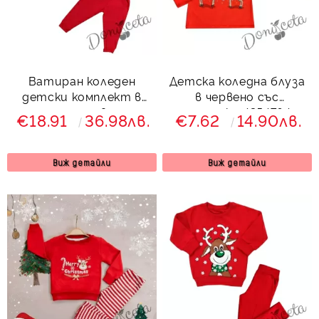
Ватиран коледен
Детска коледна блуза
детски комплект в
в червено със
зелено и червено с
сърнички 4354764
€18.91
36.98лв.
€7.62
14.90лв.
елен 7866541 Звън
Виж детайли
Виж детайли