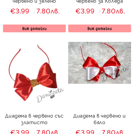
червено и зелено
червено за Коледа
€3.99
7.80лв.
€3.99
7.80лв.
Виж детайли
Виж детайли
Диадема в червено със
Диадема в червено и
златисто
бяло
€3.99
7.80лв.
€3.99
7.80лв.