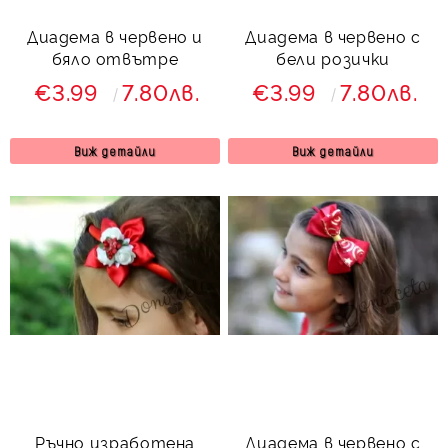
Диадема в червено и
Диадема в червено с
бяло отвътре
бели розички
€3.99
7.80лв.
€3.99
7.80лв.
Виж детайли
Виж детайли
Ръчно изработена
Диадема в червено с