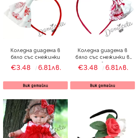
Коледна диадема в
Коледна диадема в
бяло със снежинки
бяло със снежинки в
червено
€3.48
6.81лв.
€3.48
6.81лв.
Виж детайли
Виж детайли