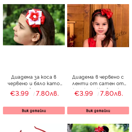
Диадема за коса в
Диадема в червено с
червено и бяло като
ленти от сатен от
цвете
колекция Червеника
€3.99
7.80лв.
€3.99
7.80лв.
Виж детайли
Виж детайли