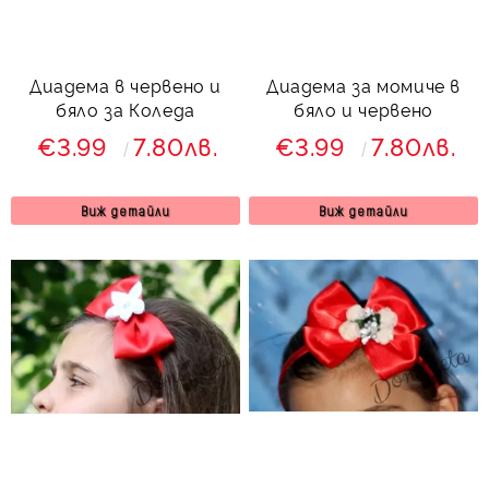
Диадема в червено и
Диадема за момиче в
бяло за Коледа
бяло и червено
€3.99
7.80лв.
€3.99
7.80лв.
Виж детайли
Виж детайли