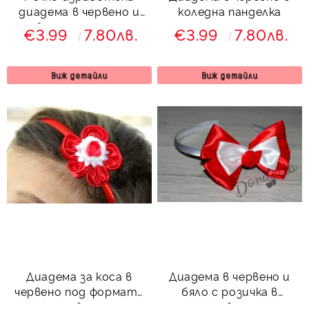
диадема в червено и
коледна панделка
бяло за момиче
€3.99
7.80лв.
€3.99
7.80лв.
Виж детайли
Виж детайли
Диадема за коса в
Диадема в червено и
червено под формата
бяло с розичка в
на цвете
червено