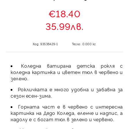
€18.40
35.99лв.
Код:
93536429-1
Тегло:
0.000
кг
Коледна ватирана детска рокля с
коледна картинка и цветен тюл в червено и
зелено.
Рокличката е много удобна и забавна за
сезон есен-зима.
Горната част е в червено с интересна
картинка на Дядо Коледа, еленче и надпис, а
надолу е с богат тюл в зелено и червено.