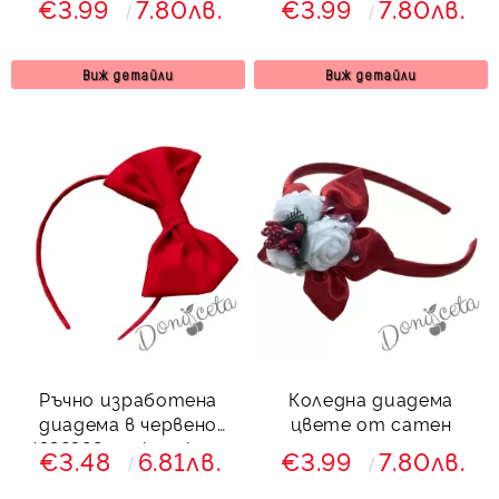
€3.99
7.80лв.
€3.99
7.80лв.
Виж детайли
Виж детайли
Ръчно изработена
Коледна диадема
диадема в червено
цвете от сатен
4332322 от колекция
€3.48
6.81лв.
€3.99
7.80лв.
Червеника