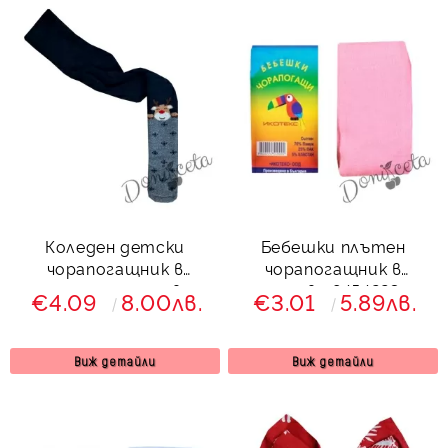
Коледен детски
Бебешки плътен
чорапогащник в
чорапогащник в
тъмносиньо и сиво с
розово 8454223
€4.09
8.00лв.
€3.01
5.89лв.
елен 688732
Виж детайли
Виж детайли