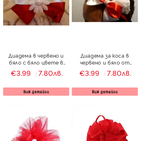
Диадема в червено и
Диадема за коса в
бяло с бяло цвете в
червено и бяло от
средата
сатенена лента
€3.99
7.80лв.
€3.99
7.80лв.
Виж детайли
Виж детайли