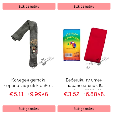
Виж детайли
Виж детайли
Коледен детски
Бебешки плътен
чорапогащник в сиво с
чорапогащник в
еленче
червено 8323443
€5.11
9.99лв.
€3.52
6.88лв.
Виж детайли
Виж детайли