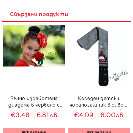
Свързани продукти
Ръчно изработена
Коледен детски
диадема в червено с
чорапогащник в сиво и
беличко
тъмносиньо с пингвин
€3.48
6.81лв.
€4.09
8.00лв.
Виж детайли
Виж детайли