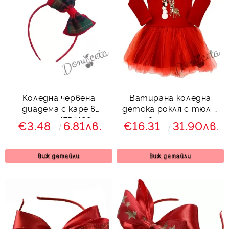
Коледна червена
Ватирана коледна
диадема с каре в
детска рокля с тюл в
зелено 4754128
червено с еленче
€3.48
6.81лв.
€16.31
31.90лв.
Виж детайли
Виж детайли