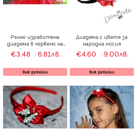
Ръчно изработена
Диадема с цветя за
диадема в червено на
народна носия
бели точици
€3.48
6.81лв.
€4.60
9.00лв.
Виж детайли
Виж детайли