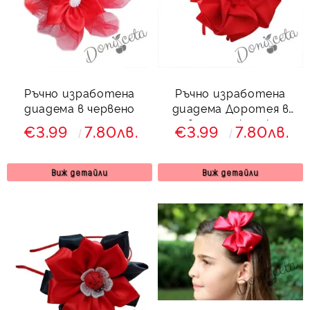
Ръчно изработена
Ръчно изработена
диадема в червено
диадема Доротея в
червено от колекция
€3.99
7.80лв.
€3.99
7.80лв.
Червеника
Виж детайли
Виж детайли