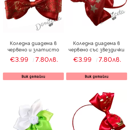
Коледна диадема в
Коледна диадема в
червено и златисто
червено със звездички
€3.99
7.80лв.
€3.99
7.80лв.
Виж детайли
Виж детайли