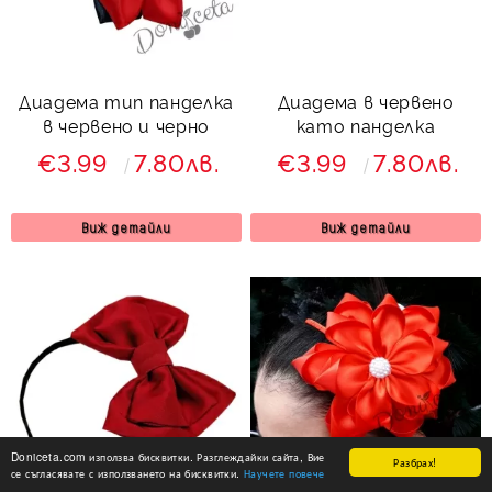
Диадема тип панделка
Диадема в червено
в червено и черно
като панделка
€3.99
7.80лв.
€3.99
7.80лв.
Виж детайли
Виж детайли
Doniceta.com използва бисквитки. Разглеждайки сайта, Вие
Разбрах!
се съгласявате с използването на бисквитки.
Научете повече