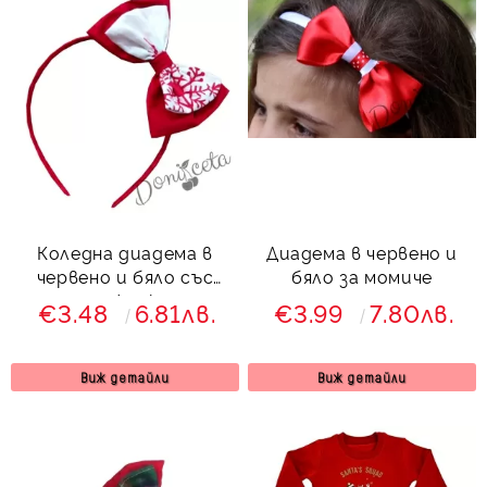
Коледна диадема в
Диадема в червено и
червено и бяло със
бяло за момиче
снежинки
€3.48
6.81лв.
€3.99
7.80лв.
Виж детайли
Виж детайли