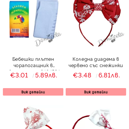
Бебешки плътен
Коледна диадема в
чорапогащник в
червено със снежинки
светлосиньо 8464534
€3.01
5.89лв.
€3.48
6.81лв.
Виж детайли
Виж детайли