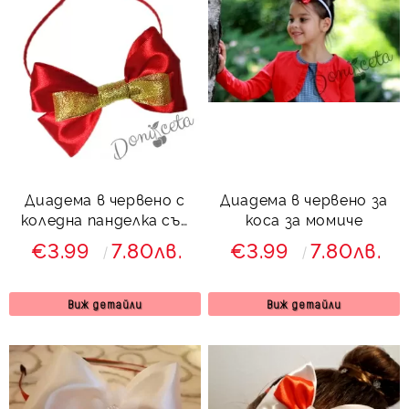
Диадема в червено с
Диадема в червено за
коледна панделка със
коса за момиче
златисто
€3.99
7.80лв.
€3.99
7.80лв.
Виж детайли
Виж детайли