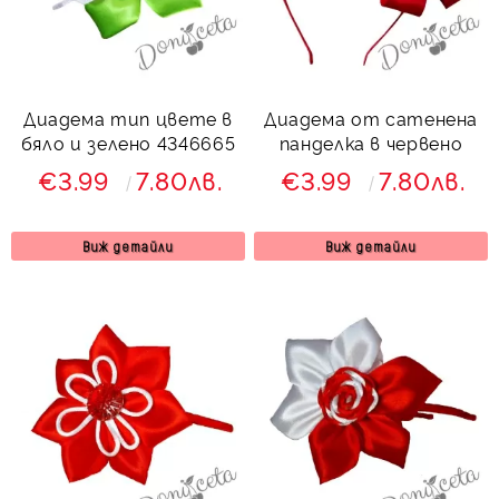
Диадема тип цвете в
Диадема от сатенена
бяло и зелено 4346665
панделка в червено
€3.99
7.80лв.
€3.99
7.80лв.
Виж детайли
Виж детайли