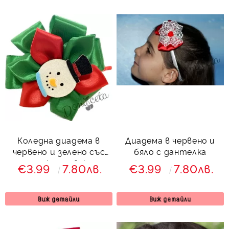
Коледна диадема в
Диадема в червено и
червено и зелено със
бяло с дантелка
снежен човек
€3.99
7.80лв.
€3.99
7.80лв.
Виж детайли
Виж детайли