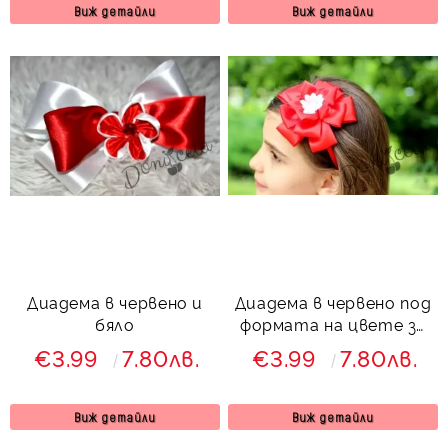
Виж детайли
Виж детайли
Диадема в червено и
Диадема в червено под
бяло
формата на цвете за
момиче
€3.99
7.80лв.
€3.99
7.80лв.
Виж детайли
Виж детайли