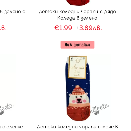
в зелено с
Детски коледни чорапи с Дядо
Коледа в зелено
лв.
€1.99
3.89лв.
Виж детайли
 с еленче
Детски коледни чорапи с мече в