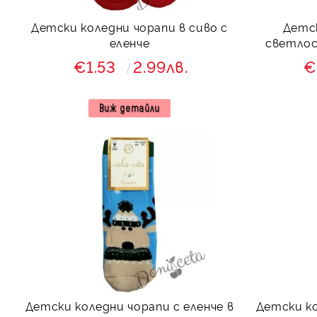
Детски коледни чорапи в сиво с
Детск
еленче
светлос
€1.53
2.99лв.
€
Виж детайли
Детски коледни чорапи с еленче в
Детски ко