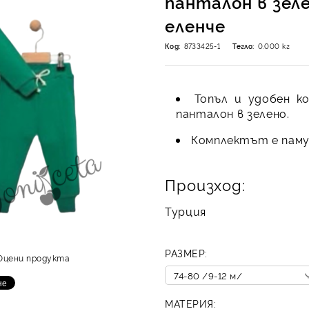
панталон в зеле
еленче
Код:
8733425-1
Тегло:
0.000
кг
Топъл и удобен к
панталон в зелено.
Комплектът е паму
Произход:
Турция
РАЗМЕР:
Оцени продукта
МАТЕРИЯ: