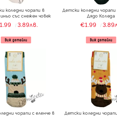
и коледни чорапи в
Детски коледни чорапи 
иньо със снежен човек
Дядо Коледа
1.99
3.89лв.
€1.99
3.89
Виж детайли
Виж детайли
ледни чорапи с еленче в
Детски коледни чорапи