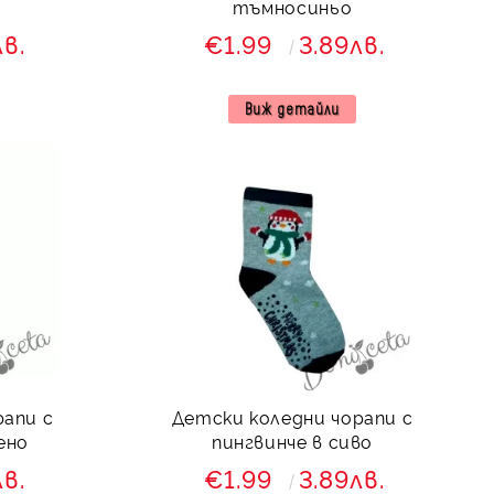
тъмносиньо
лв.
€1.99
3.89лв.
Виж детайли
рапи с
Детски коледни чорапи с
ено
пингвинче в сиво
лв.
€1.99
3.89лв.