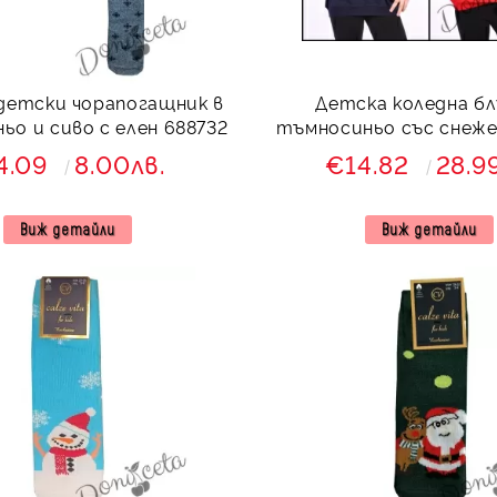
детски чорапогащник в
Детска коледна бл
ьо и сиво с елен 688732
тъмносиньо със снеже
надпис
4.09
8.00лв.
€14.82
28.9
Виж детайли
Виж детайли