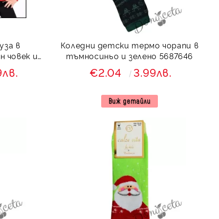
уза в
Коледни детски термо чорапи в
н човек и
тъмносиньо и зелено 5687646
9лв.
€2.04
3.99лв.
Виж детайли