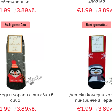
светлосиньо
4393152
1.99
3.89лв.
€1.99
3.89
Виж детайли
Виж детайли
ледни чорапи с пингвин в
Детски коледни чо
сиво
пингвинче в черв
1.99
3.89лв.
€1.99
3.89