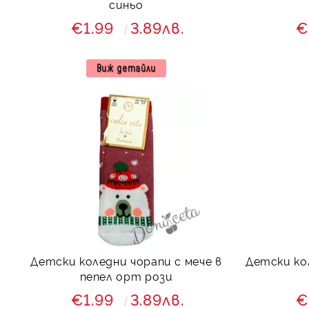
синьо
€1.99
3.89лв.
€
Виж детайли
Детски коледни чорапи с мече в
Детски ко
пепел орт рози
€1.99
3.89лв.
€