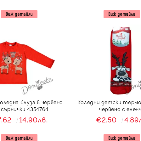
Виж детайли
Виж детайли
оледна блуза в червено
Коледни детски термо
 сърнички 4354764
червено с елен
7.62
14.90лв.
€2.50
4.89
Виж детайли
Виж детайли