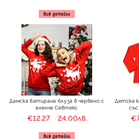
Виж детайли
Дамска ватирана блуза в червено с
Детска к
еленче Севтекс
със
€12.27
24.00лв.
€
Виж детайли