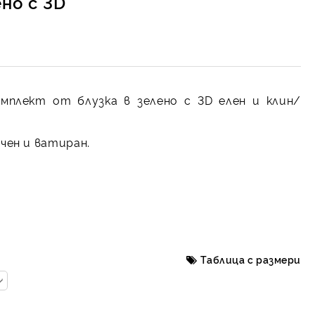
но с 3D
омплект от блузка в зелено с 3D елен и клин/
чен и ватиран.
Таблица с размери