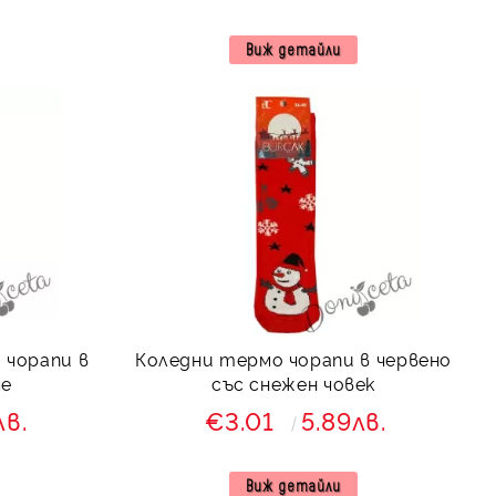
Виж детайли
 чорапи в
Коледни термо чорапи в червено
че
със снежен човек
лв.
€3.01
5.89лв.
Виж детайли