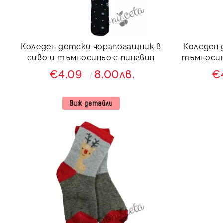
Коледен детски чорапогащник в
Коледен 
сиво и тъмносиньо с пингвин
тъмносин
€4.09
8.00лв.
€
Виж детайли