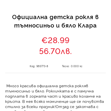
Официална детска рокля в
тъмносиньо и бяло Клара
€28.99
56.70лв.
Код:
965773-8
Тегло:
0.000
кг
Много красива официална детска рокляв
тъмносиньо и бяло. Рокличката е с памучна
подплата в горната част и красиво коланче на
кръста. В нея всяко момиченце ще се почувства
стилно за всеки празник!Отзад се закопчава с