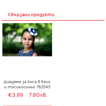
Свързани продукти
Диадема за коса в бяло
и тосиьосиньо 762543
€3.99
7.80лв.