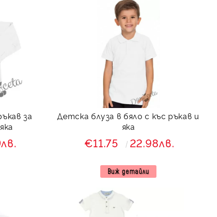
ръкав за
Детска блуза в бяло с къс ръкав и
 яка
яка
9лв.
€11.75
22.98лв.
Виж детайли