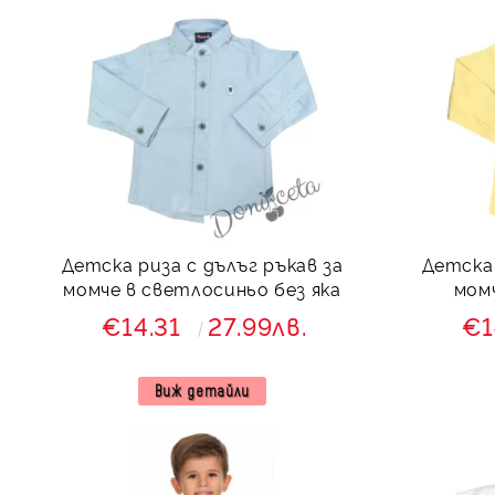
Детска риза с дълъг ръкав за
Детска 
момче в светлосиньо без яка
мом
€14.31
27.99лв.
€1
Виж детайли