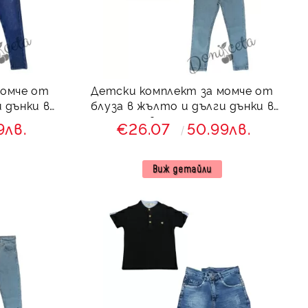
момче от
Детски комплект за момче от
 дънки в
блуза в жълто и дълги дънки в
светлосиньо
9лв.
€26.07
50.99лв.
Виж детайли