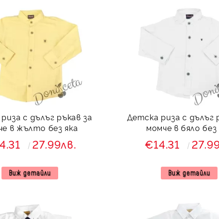
риза с дълъг ръкав за
Детска риза с дълъг 
че в жълто без яка
момче в бяло без
4.31
27.99лв.
€14.31
27.9
Виж детайли
Виж детайли