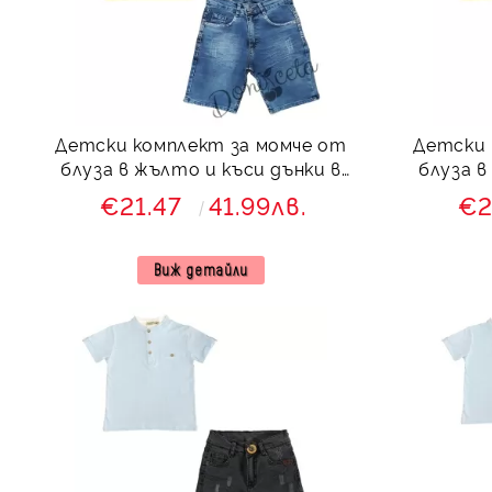
Детски комплект за момче от
Детски 
блуза в жълто и къси дънки в
блуза в
синьо
€21.47
41.99лв.
€2
Виж детайли