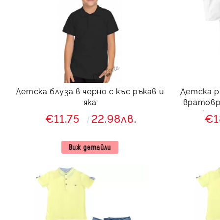
Детска блуза в черно с къс ръкав и
Детска ри
яка
вратовр
кол
€11.75
22.98лв.
€1
Виж детайли