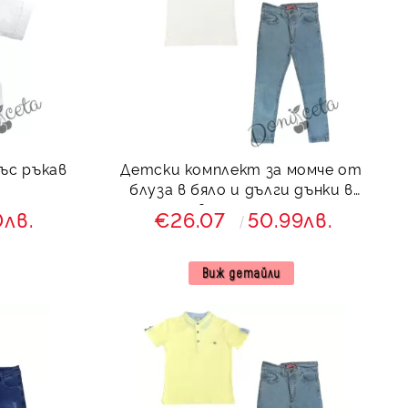
Детски комплект за момче от
блуза в бяло и дълги дънки в
светлосиньо
0лв.
€26.07
50.99лв.
Виж детайли