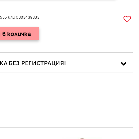
555 или 0883439333
А БЕЗ РЕГИСТРАЦИЯ!
ика за личните данни
рамките на работния ден.