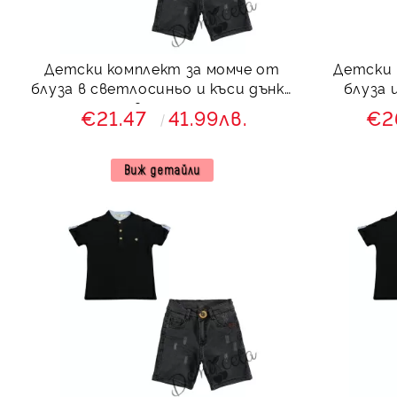
Детски комплект за момче от
Детски 
блуза в светлосиньо и къси дънки
блуза 
в черно
€21.47
41.99лв.
€2
Виж детайли