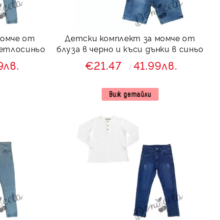
момче от
Детски комплект за момче от
ветлосиньо
блуза в черно и къси дънки в синьо
9лв.
€21.47
41.99лв.
Виж детайли