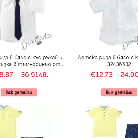
за в бяло с къс ръкав и
Детска риза в бяло с къс ръкав
ъзка в тъмносиньо от
32436532
екция Тъмносиняда
8.87
36.91лв.
€12.73
24.9
Виж детайли
Виж детайли