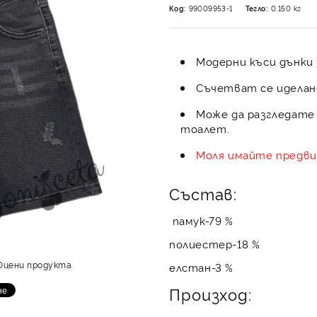
Код:
99009953-1
Тегло:
0.150
кг
Модерни къси дънки 
Съчетват се иделано
Може да разгледате 
тоалет.
Моля имайте предвид
Състав:
памук-79 %
полиестер-18 %
Оцени продукта
елстан-3 %
Произход: