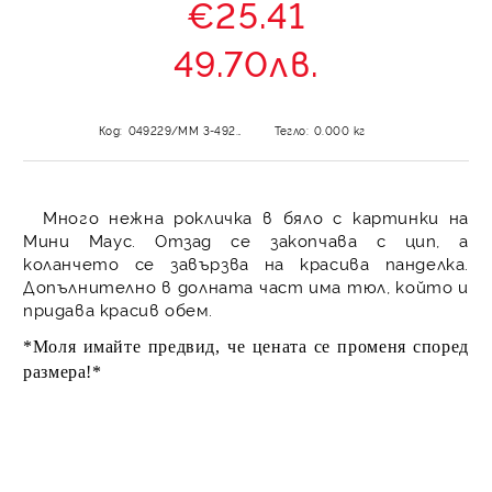
€25.41
49.70лв.
Код:
049229/ММ 3-49237
Тегло:
0.000
кг
Много нежна рокличка в бяло с картинки на
Мини Маус. Отзад се закопчава с цип, а
коланчето се завързва на красива панделка.
Допълнително в долната част има тюл, който и
придава красив обем.
*Моля имайте предвид, че цената се променя според
размера!*