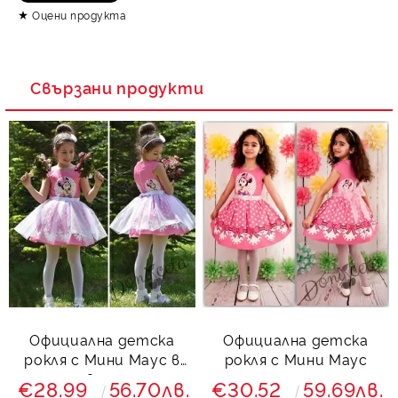
Оцени продукта
Свързани продукти
Официална детска
Официална детска
рокля с Мини Маус в
рокля с Мини Маус
розово с тюл
€28.99
56.70лв.
€30.52
59.69лв.