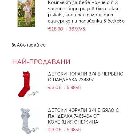
Комплект за бебе момче от 3
части - боди риза в бяло с къс
ръкав , къси панталони тип
гащеризон и папийонка в бежово
€18.90
36.97лв.
Абонирай се
НАЙ-ПРОДАВАНИ
ДЕТСКИ ЧОРАПИ 3/4 В ЧЕРВЕНО
С ПАНДЕЛКА 734897
€3.06
5.98лв.
ДЕТСКИ ЧОРАПИ 3/4 В БЯЛО С
ПАНДЕЛКА 7465464 ОТ
КОЛЕКЦИЯ СНЕЖИНА
€3.06
5.98лв.