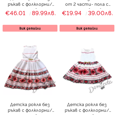
ръкав с фолклорни/
от 2 части- пола с
етно мотиви тип
етно мотиви и блуза
€46.01
89.99лв.
€19.94
39.00лв.
народна носия с
с къдрици
червено болеро
8465734
Виж детайли
Виж детайли
Детска рокля без
Детска рокля без
ръкав с фолклорни/
ръкав с фолклорни/
етно мотиви тип
етно мотиви тип