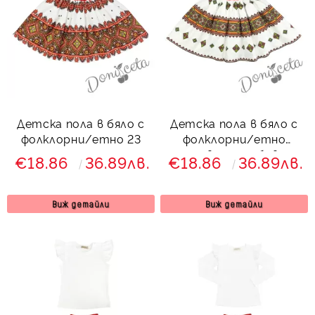
Детска пола в бяло с
Детска пола в бяло с
фолклорни/етно 23
фолклорни/етно
мотиви с ромбове с
€18.86
36.89лв.
€18.86
36.89лв.
тюл отдолу
Виж детайли
Виж детайли