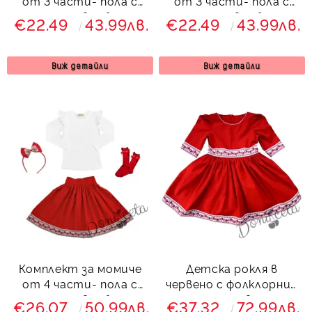
от 3 части- пола с
от 3 части- пола с
етно мотиви, блуза с
етно мотиви, блуза с
€22.49
43.99лв.
€22.49
43.99лв.
дълъг ръкав с къдрици
дълъг ръкав с къдрици
и диадема
и чорапи
Виж детайли
Виж детайли
Комплект за момиче
Детска рокля в
от 4 части- пола с
червено с фолклорни/
етно мотиви, блуза с
етно мотиви тип
€26.07
50.99лв.
€37.32
72.99лв.