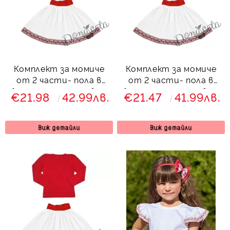
Комплект за момиче
Комплект за момиче
от 2 части- пола в
от 2 части- пола в
бяло с етно мотиви и
бяло с етно мотиви и
€21.98
42.99лв.
€21.47
41.99лв.
блуза с къдрици
блуза с дълъг ръкав с
къдрици
Виж детайли
Виж детайли