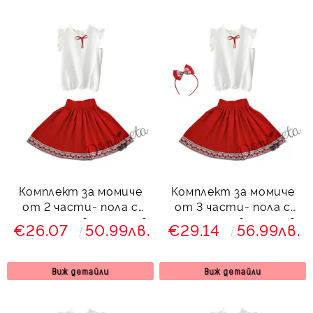
Комплект за момиче
Комплект за момиче
от 2 части- пола с
от 3 части- пола с
етно мотиви и риза в
етно мотиви, риза в
€26.07
50.99лв.
€29.14
56.99лв.
бяло с червена
бяло с червена
панделка
панделка и диадема
Виж детайли
Виж детайли