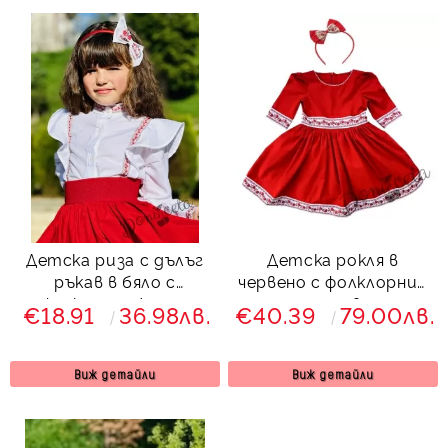
Детска риза с дълъг
Детска рокля в
ръкав в бяло с
червено с фолклорни/
фолклорни/етно
етно мотиви тип
€18.91
36.98лв.
€40.39
79.00лв.
мотиви
народна носия и
диадема
Виж детайли
Виж детайли