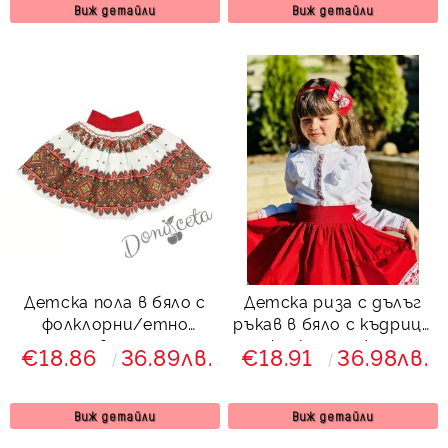
8465759
Виж детайли
Виж детайли
Детска пола в бяло с
Детска риза с дълъг
фолклорни/етно
ръкав в бяло с къдрици
мотиви с рози
с фолклорни/етно
€18.86
36.89лв.
€18.91
36.98лв.
мотиви
Виж детайли
Виж детайли