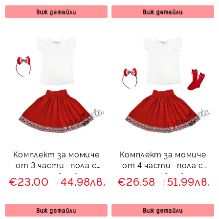
Виж детайли
Виж детайли
Комплект за момиче
Комплект за момиче
от 3 части- пола с
от 4 части- пола с
етно мотиви, блуза с
етно мотиви, блуза с
€23.00
44.98лв.
€26.58
51.99лв.
къдрици и диадема
къдрици, диадема и
чорапи
Виж детайли
Виж детайли