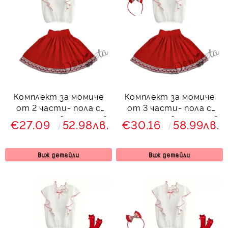
Комплект за момиче
Комплект за момиче
от 2 части- пола с
от 3 части- пола с
етно мотиви и риза в
етно мотиви и риза в
€27.09
52.98лв.
€30.16
58.99лв.
бяло с червени
бяло с червени
къдрици
къдрици и диадема
Виж детайли
Виж детайли