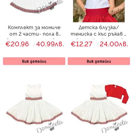
Комплект за момиче
Детска блузка/
от 2 части- пола в
тениска с къс ръкав в
бяло с етно мотиви и
бяло с фолклорни/
€20.96
40.99лв.
€12.27
24.00лв.
блуза с дълъг ръкав в
етно мотиви
червено
Виж детайли
Виж детайли