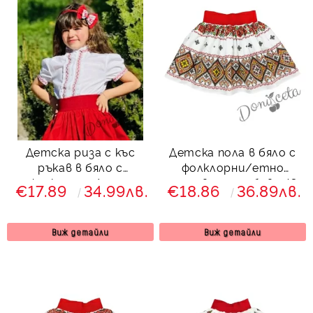
Детска риза с къс
Детска пола в бяло с
ръкав в бяло с
фолклорни/етно
фолклорни/етно
мотиви с ромбове 43
€17.89
34.99лв.
€18.86
36.89лв.
мотиви
Виж детайли
Виж детайли