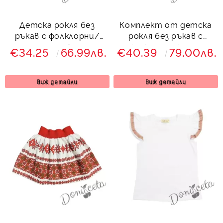
Детска рокля без
Комплект от детска
ръкав с фолклорни/
рокля без ръкав с
етно мотиви тип
фолклорни/етно
€34.25
66.99лв.
€40.39
79.00лв.
народна носия в бяло
мотиви и болеро в
червено
Виж детайли
Виж детайли