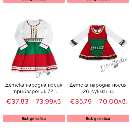
Детска народна носия
Детска народна носия
трибагреник 72-
26-сукман и
сукман в бяло, зелено и
престилка в зелено с
€37.83
73.99лв.
€35.79
70.00лв.
червено с фолклорни
фолклорни/етно
етно мотиви
мотиви
Виж детайли
Виж детайли