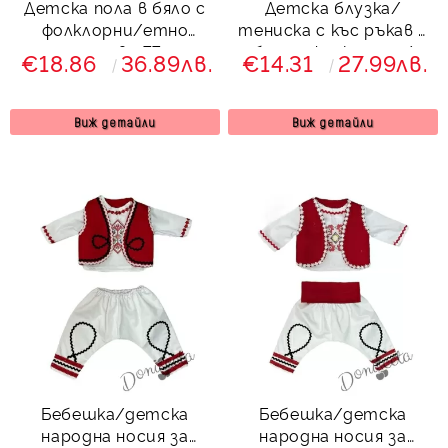
Детска пола в бяло с
Детска блузка/
фолклорни/етно
тениска с къс ръкав в
мотиви 77
бяло с фолклорни/
€18.86
36.89лв.
€14.31
27.99лв.
етно мотиви 22
Виж детайли
Виж детайли
Бебешка/детска
Бебешка/детска
народна носия за
народна носия за