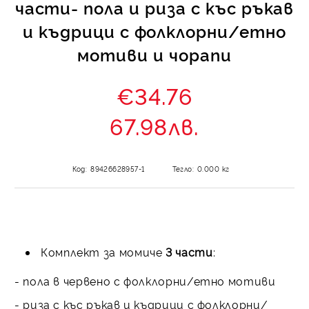
части- пола и риза с къс ръкав
и къдрици с фолклорни/етно
мотиви и чорапи
€34.76
67.98лв.
Код:
89426628957-1
Тегло:
0.000
кг
Комплект за момиче
3 части
:
- пола в червено с фолклорни/етно мотиви
- риза с къс ръкав и къдрици с фолклорни/