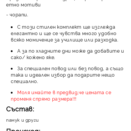
етно мотиви
- чорапи.
С този стилен комплект ще изглежда
елегантно и ще се чувства много удобно
всяко момиченце за училище или разходка.
А за по хладните дни може да добавите и
сако/ кожено яке.
З
а специален повод или без повод, а също
така и идеален избор да подарите нещо
специално.
Моля имайте в предвид,че цената се
променя спрямо размера!!!
Състав:
памук и други
Произход: