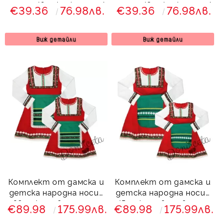
момче 46 с фолклорни/
момче 49 с фолклорни/
€39.36
76.98лв.
€39.36
76.98лв.
етно мотиви 6465549
етно мотиви 6465548
Виж детайли
Виж детайли
Комплект от дамска и
Комплект от дамска и
детска народна носия
детска народна носия
68-сукман в зелено и
45-сукман в червено и
€89.98
175.99лв.
€89.98
175.99лв.
престилка в черно с
престилка в зелено с