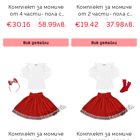
Комплект за момиче
Комплект за момиче
от 4 части- пола с
от 2 части- пола с
етно мотиви, риза с
етно мотиви и блуза
€30.16
58.99лв.
€19.42
37.98лв.
дълъг ръкав с
с дълъг ръкав с
къдрици, чорапи и
къдрици
диадема
Виж детайли
Виж детайли
Комплект за момиче
Комплект за момиче