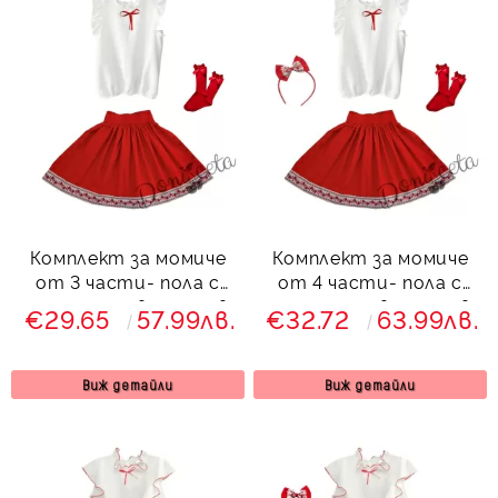
Комплект за момиче
Комплект за момиче
от 3 части- пола с
от 4 части- пола с
етно мотиви, риза в
етно мотиви, риза в
€29.65
57.99лв.
€32.72
63.99лв.
бяло с червена
бяло, диадема и
панделка и чорапи
чорапи
Виж детайли
Виж детайли