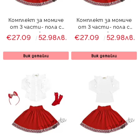
Комплект за момиче
Комплект за момиче
от 3 части- пола с
от 3 части- пола с
етно мотиви, риза с
етно мотиви, риза с
€27.09
52.98лв.
€27.09
52.98лв.
дълъг ръкав с къдрици
дълъг ръкав с къдрици
и диадема
и чорапи
Виж детайли
Виж детайли