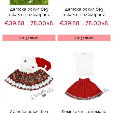
Детска рокля без
Детска рокля без
ръкав с фолклорни/
ръкав с фолклорни/
етно мотиви тип
етно мотиви тип
€39.88
78.00лв.
€39.88
78.00лв.
народна носия 812349
народна носия 8436345
Виж детайли
Виж детайли
Детска рокля без
Комплект за момиче