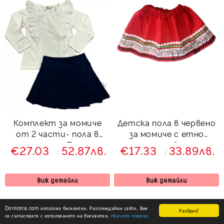
Комплект за момиче
Детска пола в червено
от 2 части- пола в
за момиче с етно
тъмносиньо Тамара и
мотиви
€27.03
52.87лв.
€17.33
33.89лв.
блузка с дълъг ръкав с
3223232326366
къдрици с дантела
Виж детайли
Виж детайли
Doniceta.com използва бисквитки. Разглеждайки сайта, Вие
Разбрах!
се съгласявате с използването на бисквитки.
Научете повече