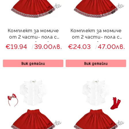
Комплект за момиче
Комплект за момиче
от 2 части- пола с
от 2 части- пола с
етно мотиви и блуза
етно мотиви и риза с
€19.94
39.00лв.
€24.03
47.00лв.
в бяло с картинка
дълъг ръкав с къдрици
Виж детайли
Виж детайли