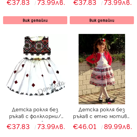
€37.83
73.99лв.
€37.83
73.99лв.
народна носия 8466461
народна носия 6825423
Виж детайли
Виж детайли
Детска рокля без
Детска рокля без
ръкав с фолклорни/
ръкав с етно мотиви
етно мотиви тип
тип народна носия с
€37.83
73.99лв.
€46.01
89.99лв.
народна носия 6828536
болеро в червено