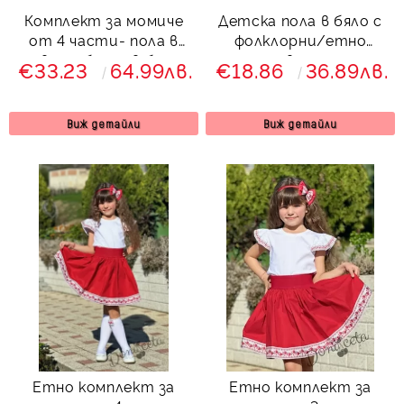
Комплект за момиче
Детска пола в бяло с
от 4 части- пола в
фолклорни/етно
червено, блуза в бяло с
мотиви с рози
€33.23
64.99лв.
€18.86
36.89лв.
къдрици с фолклорни/
етно мотиви, чорапи
и диадема
Виж детайли
Виж детайли
Етно комплект за
Етно комплект за