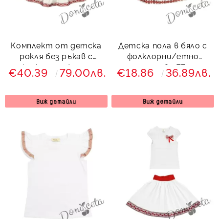
Комплект от детска
Детска пола в бяло с
рокля без ръкав с
фолклорни/етно
фолклорни/етно
мотиви 77
€40.39
79.00лв.
€18.86
36.89лв.
мотиви и болеро в
червено
Виж детайли
Виж детайли