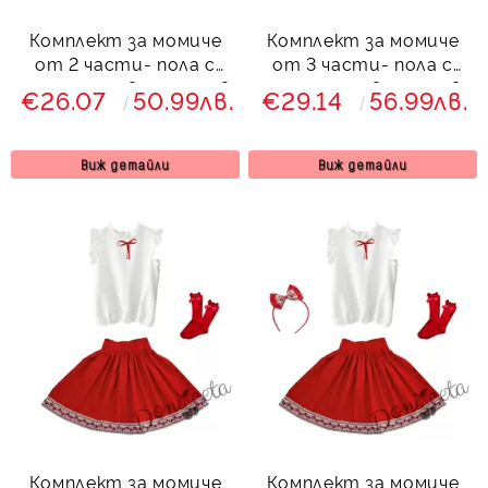
Комплект за момиче
Комплект за момиче
от 2 части- пола с
от 3 части- пола с
етно мотиви и риза в
етно мотиви, риза в
€26.07
50.99лв.
€29.14
56.99лв.
бяло с червена
бяло с червена
панделка
панделка и диадема
Виж детайли
Виж детайли
Комплект за момиче
Комплект за момиче