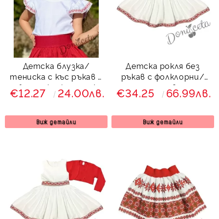
Детска блузка/
Детска рокля без
тениска с къс ръкав в
ръкав с фолклорни/
бяло с фолклорни/
етно мотиви тип
€12.27
24.00лв.
€34.25
66.99лв.
етно мотиви
народна носия в бяло
Виж детайли
Виж детайли