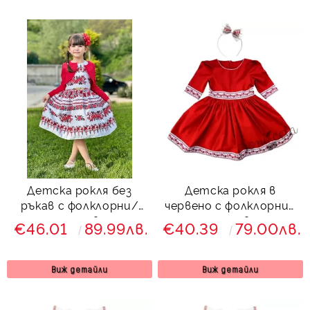
Детска рокля без
Детска рокля в
ръкав с фолклорни/
червено с фолклорни/
етно мотиви тип
етно мотиви тип
€46.01
89.99лв.
€40.39
79.00лв.
народна носия с
народна носия и
червено болеро
диадема в бяло
8465759
Виж детайли
Виж детайли