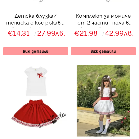
Детска блузка/
Комплект за момиче
тениска с къс ръкав в
от 2 части- пола в
бяло с фолклорни/
бяло и блуза с къс
€14.31
27.99лв.
€21.98
42.99лв.
етно мотиви 22
ръкав с етно/
фолклорни мотиви
4343343422
Виж детайли
Виж детайли