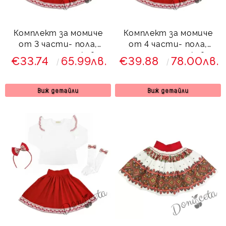
Комплект за момиче
Комплект за момиче
от 3 части- пола,
от 4 части- пола,
риза с дълъг ръкав и
риза с дълъг ръкав и
€33.74
65.99лв.
€39.88
78.00лв.
къдрици с фолклорни/
къдрици с фолклорни/
етно мотиви и чорапи
етно мотиви, чорапи
и диадема
Виж детайли
Виж детайли