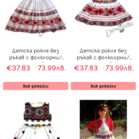
Детска рокля без
Детска рокля без
ръкав с фолклорни/
ръкав с фолклорни/
етно мотиви тип
етно мотиви тип
€37.83
73.99лв.
€37.83
73.99лв.
народна носия 8466461
народна носия 6825423
Виж детайли
Виж детайли