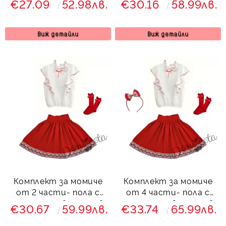
€27.09
52.98лв.
€30.16
58.99лв.
бяло с червени
бяло с червени
къдрици
къдрици и диадема
Виж детайли
Виж детайли
Комплект за момиче
Комплект за момиче
от 2 части- пола с
от 4 части- пола с
етно мотиви, риза в
етно мотиви. риза в
€30.67
59.99лв.
€33.74
65.99лв.
бяло с червени
бяло с червени
къдрици и чорапи
къдрици, диадема и