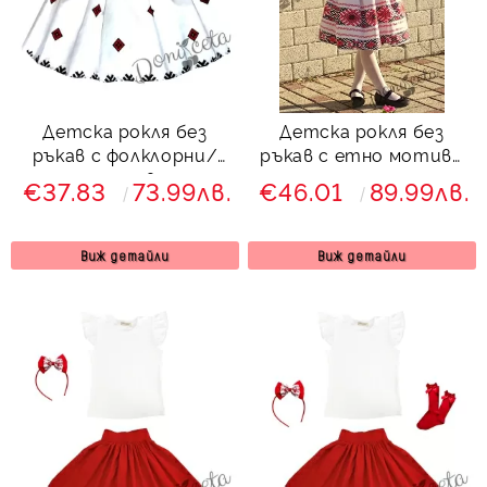
Детска рокля без
Детска рокля без
ръкав с фолклорни/
ръкав с етно мотиви
етно мотиви тип
тип народна носия с
€37.83
73.99лв.
€46.01
89.99лв.
народна носия 6828536
болеро в червено
Виж детайли
Виж детайли