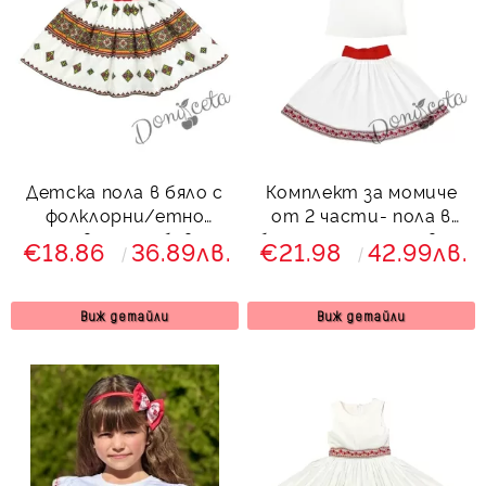
Детска пола в бяло с
Комплект за момиче
фолклорни/етно
от 2 части- пола в
мотиви с ромбове с
бяло с етно мотиви и
€18.86
36.89лв.
€21.98
42.99лв.
тюл отдолу
блуза с къдрици
Виж детайли
Виж детайли