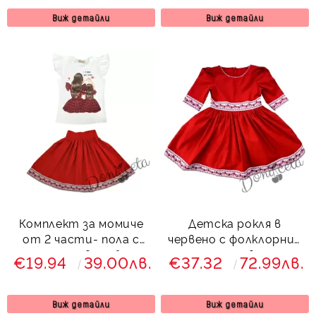
чорапи
Виж детайли
Виж детайли
Комплект за момиче
Детска рокля в
от 2 части- пола с
червено с фолклорни/
етно мотиви и блуза
етно мотиви тип
€19.94
39.00лв.
€37.32
72.99лв.
в бяло с картинка
народна носия
Виж детайли
Виж детайли