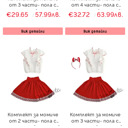
от 3 части- пола с
от 4 части- пола с
етно мотиви, риза в
етно мотиви, риза в
€29.65
57.99лв.
€32.72
63.99лв.
бяло с червена
бяло, диадема и
панделка и чорапи
чорапи
Виж детайли
Виж детайли
Комплект за момиче
Комплект за момиче
от 2 части- пола с
от 3 части- пола с
етно мотиви и риза в
етно мотиви и риза в