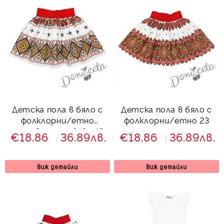
Детска пола в бяло с
Детска пола в бяло с
фолклорни/етно
фолклорни/етно 23
мотиви с ромбове 43
€18.86
36.89лв.
€18.86
36.89лв.
Виж детайли
Виж детайли