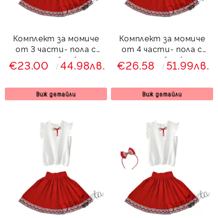
Комплект за момиче
Комплект за момиче
от 3 части- пола с
от 4 части- пола с
етно мотиви, блуза с
етно мотиви, блуза с
€23.00
44.98лв.
€26.58
51.99лв.
къдрици и диадема
къдрици, диадема и
чорапи
Виж детайли
Виж детайли