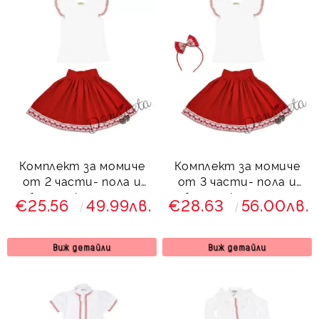
Комплект за момиче
Комплект за момиче
от 2 части- пола и
от 3 части- пола и
блуза с къдрици с
блуза с къдрици с
€25.56
49.99лв.
€28.63
56.00лв.
етно мотиви
етно мотиви и
диадема
Виж детайли
Виж детайли