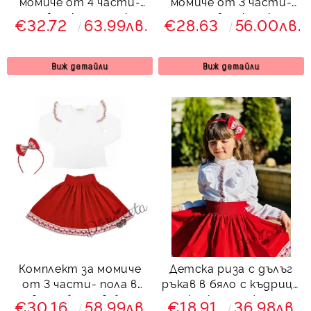
момиче от 4 части-
момиче от 3 части-
пола, блузка, чорапки и
пола и блузка с къс
€32.72
63.99лв.
€28.63
56.00лв.
диадема с фолклорни
ръкав с етно мотиви
мотиви
и диадема
Виж детайли
Виж детайли
Комплект за момиче
Детска риза с дълъг
от 3 части- пола в
ръкав в бяло с къдрици
червено, блуза в бяло с
с фолклорни/етно
€30.16
58.99лв.
€18.91
36.98лв.