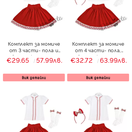
Комплект за момиче
Комплект за момиче
от 3 части- пола и
от 4 части- пола,
блуза с къдрици с
блуза с къдрици,
€29.65
57.99лв.
€32.72
63.99лв.
етно мотиви и чорапи
чорапи и диадема с
фолклорни/етно
мотиви
Виж детайли
Виж детайли