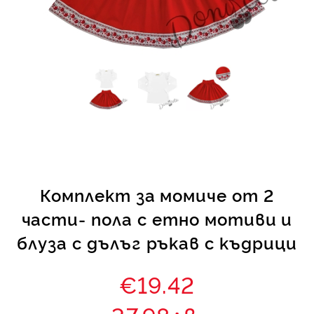
КИ -50%
Комплект за момиче от 2
части- пола с етно мотиви и
блуза с дълъг ръкав с къдрици
€19.42