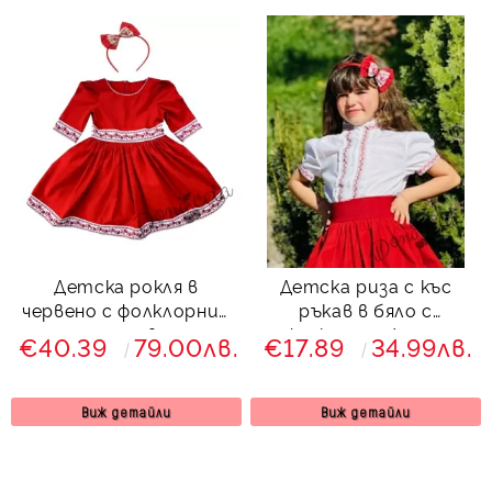
Детска рокля в
Детска риза с къс
червено с фолклорни/
ръкав в бяло с
етно мотиви тип
фолклорни/етно
€40.39
79.00лв.
€17.89
34.99лв.
народна носия и
мотиви
диадема
Виж детайли
Виж детайли