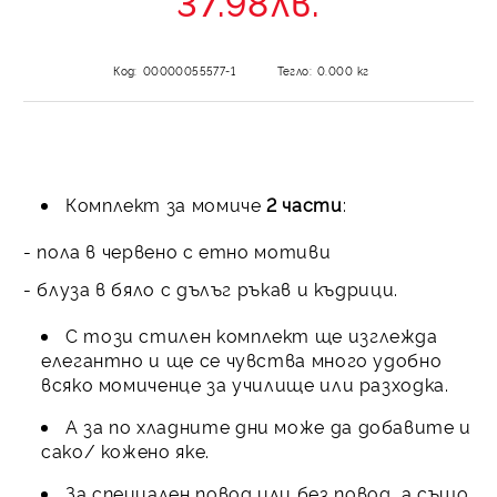
37.98лв.
Код:
00000055577-1
Тегло:
0.000
кг
Комплект за момиче
2 части
:
- пола в червено с етно мотиви
- блуза в бяло с дълъг ръкав и къдрици.
С този стилен комплект ще изглежда
елегантно и ще се чувства много удобно
всяко момиченце за училище или разходка.
А за по хладните дни може да добавите и
сако/ кожено яке.
З
а специален повод или без повод, а също