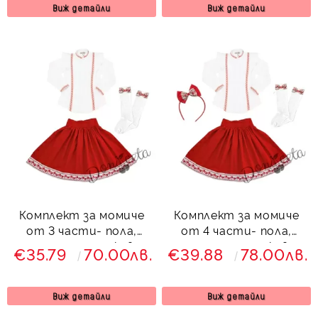
Виж детайли
Виж детайли
Комплект за момиче
Комплект за момиче
от 3 части- пола,
от 4 части- пола,
риза с дълъг ръкав с
риза с дълъг ръкав с
€35.79
70.00лв.
€39.88
78.00лв.
фолклорни/етно
фолклорни/етно
мотиви и чорапи
мотиви, чорапи и
диадема
Виж детайли
Виж детайли