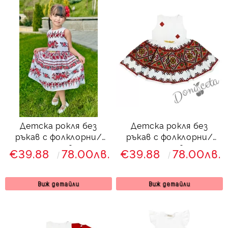
Детска рокля без
Детска рокля без
ръкав с фолклорни/
ръкав с фолклорни/
етно мотиви тип
етно мотиви тип
€39.88
78.00лв.
€39.88
78.00лв.
народна носия 812349
народна носия 8436345
Виж детайли
Виж детайли