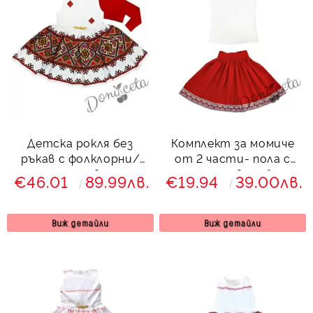
Детска рокля без
Комплект за момиче
ръкав с фолклорни/
от 2 части- пола с
етно мотиви тип
етно мотиви и блуза
€46.01
89.99лв.
€19.94
39.00лв.
народна носия с
с къдрици
червено болеро
8465734
Виж детайли
Виж детайли