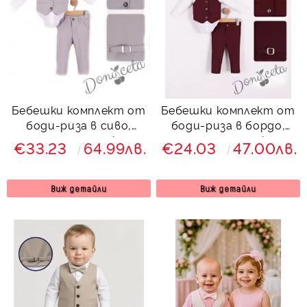
Бебешки комплект от
Бебешки комплект от
боди-риза в сиво,
боди-риза в бордо,
панталон, елек и
панталон, елек и
€33.23
64.99лв.
€24.03
47.00лв.
папийонка 8768347485
папийонка 8768347481
от колекция
Бордолина
Виж детайли
Виж детайли