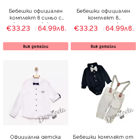
Бебешки официален
Бебешки официален
комплект в синьо с
комплект в
боди-риза в бяло,
тъмносиньо с боди-
€33.23
64.99лв.
€33.23
64.99лв.
панталон, елек и
риза в бяло, панталон,
папийонка
елек и папийонка
Виж детайли
Виж детайли
Официална детска
Бебешки комплект от