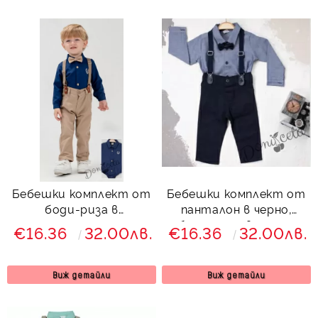
Бебешки комплект от
Бебешки комплект от
боди-риза в
панталон в черно,
тъмносиньо
боди-риза в синьо,
€16.36
32.00лв.
€16.36
32.00лв.
панталон,тиранти и
тиранти и папийонка
папийонка в бежово
3578841
Виж детайли
Виж детайли