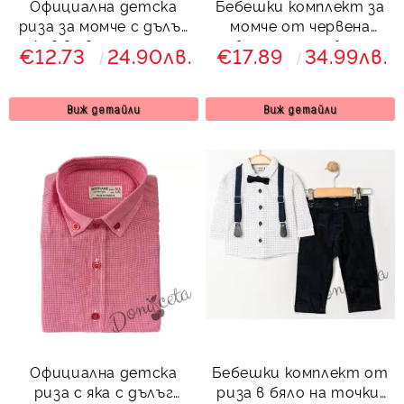
Официална детска
Бебешки комплект за
риза за момче с дълъг
момче от червена
ръкав в светлосиньо с
боди-риза с бели
€12.73
24.90лв.
€17.89
34.99лв.
тъмносиня папийонка
елементи, панталон с
тиранти и папийонка
в тъмносиньо
Виж детайли
Виж детайли
Официална детска
Бебешки комплект от
риза с яка с дълъг
риза в бяло на точки,