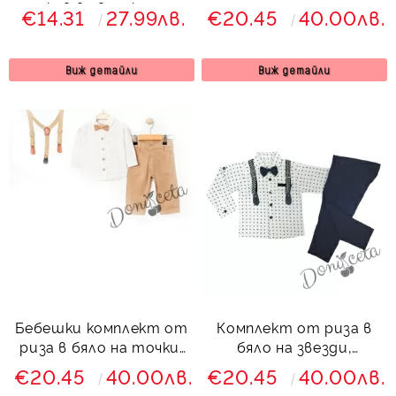
ръкав в цвят корал
панталон, тиранти и
€14.31
27.99лв.
€20.45
40.00лв.
папийонка в
тъмносиньо 76834799
Виж детайли
Виж детайли
Бебешки комплект от
Комплект от риза в
риза в бяло на точки,
бяло на звезди,
панталон, тиранти и
панталони, тиранти
€20.45
40.00лв.
€20.45
40.00лв.
папийонка в бежово
и папийонка в