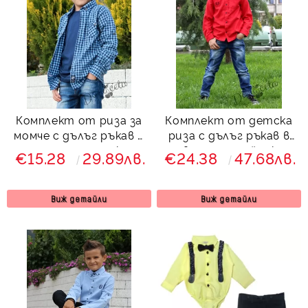
Комплект от риза за
Комплект от детска
момче с дълъг ръкав в
риза с дълъг ръкав в
синьо и тениска
червено с папийонка и
€15.28
29.89лв.
€24.38
47.68лв.
дънки от колекция
Червеника
Виж детайли
Виж детайли