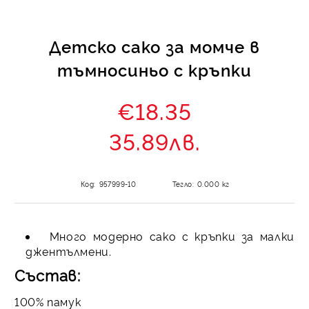
Детско сако за момче в
тъмносиньо с кръпки
€18.35
35.89лв.
Код:
957999-10
Тегло:
0.000
кг
Много модерно сако с кръпки за малки
джентълмени.
Състав:
100% памук