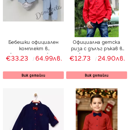
Бебешки официален
Официална детска
комплект в
риза с дълъг ръкав в
светлосиньо с боди-
червено с тъмносиня
€33.23
64.99лв.
€12.73
24.90лв.
риза в бяло, панталон,
папийонка
елек и папийонка
Виж детайли
Виж детайли