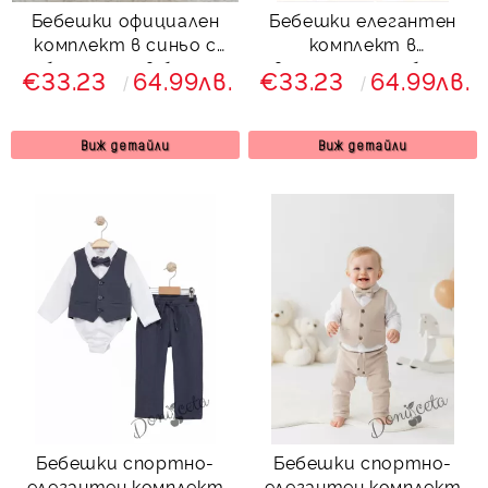
Бебешки официален
Бебешки елегантен
комплект в синьо с
комплект в
боди-риза в бяло,
светлосиньо с боди-
€33.23
64.99лв.
€33.23
64.99лв.
панталон, елек и
риза в бяло, панталон,
папийонка
елек и папийонка
Виж детайли
Виж детайли
Бебешки спортно-
Бебешки спортно-
елегантен комплект
елегантен комплект