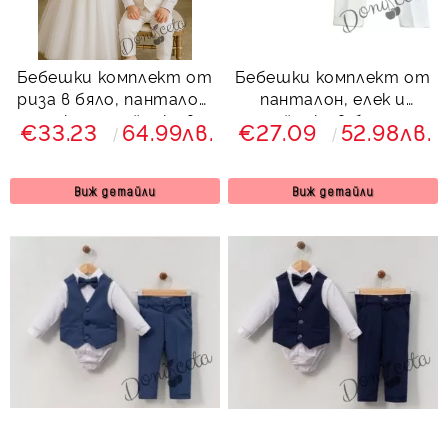
Бебешки комплект от
Бебешки комплект от
риза в бяло, панталон,
панталон, елек и
елек и папийонка в
папийонка в бяло от
€33.23
64.99лв.
€27.09
52.98лв.
бяло от колекция
колекция Снежина
Снежина
Виж детайли
Виж детайли