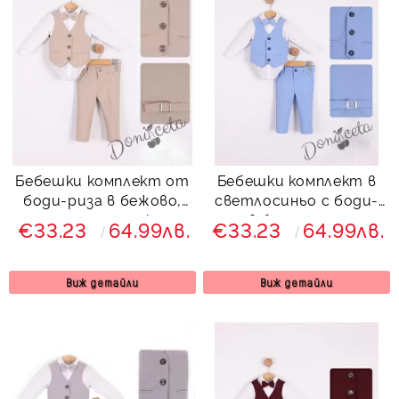
Бебешки комплект от
Бебешки комплект в
боди-риза в бежово,
светлосиньо с боди-
панталон, елек и
риза в бяло, панталон,
€33.23
64.99лв.
€33.23
64.99лв.
папийонка 8768347484
елек и папийонка
от колекция Бежина
8768347483
Виж детайли
Виж детайли