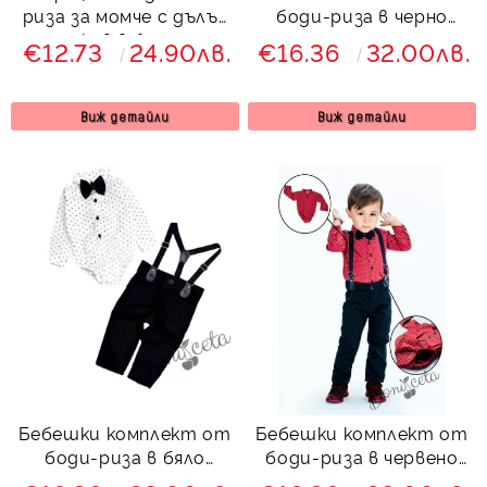
риза за момче с дълъг
боди-риза в черно
ръкав в бяло с
панталон, тиранти и
€12.73
24.90лв.
€16.36
32.00лв.
тъмносиня папийонка
папийонка в бежово
7683479
Виж детайли
Виж детайли
Бебешки комплект от
Бебешки комплект от
боди-риза в бяло
боди-риза в червено
панталон, тиранти и
панталон, тиранти и