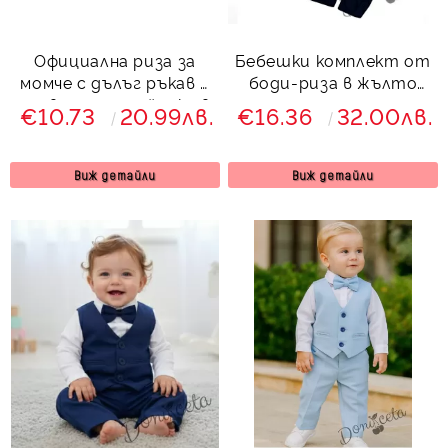
Официална риза за
Бебешки комплект от
момче с дълъг ръкав в
боди-риза в жълто
червено с папийонка в
панталон, тиранти и
€10.73
20.99лв.
€16.36
32.00лв.
тъмносиньо
папийонка 7683478
Виж детайли
Виж детайли