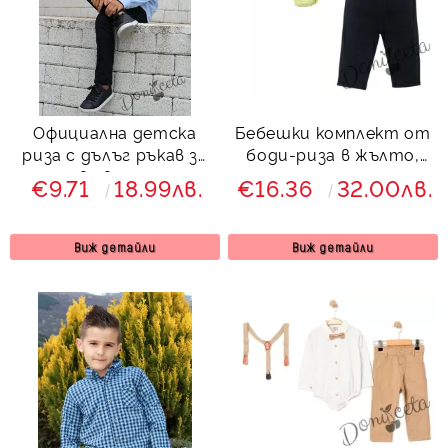
Официална детска
Бебешки комплект от
риза с дълъг ръкав за
боди-риза в жълто,
момче в светлосиньо
панталон, тиранти и
€9.71
18.99лв.
€16.36
32.00лв.
857644
папийонка в
тъмносиньо
Виж детайли
Виж детайли