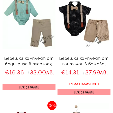
Бебешки комплект от
Бебешки комплект от
боди-риза в тюркоаз,
панталон в бежово,
панталон, тиранти и
боди-риза в
€16.36
32.00лв.
€14.31
27.99лв.
папийонка в бежово
тъмносиньо,
тиранти и папийонка
НЯМА НАЛИЧНОСТ
768669789
Виж детайли
Виж детайли
-30%