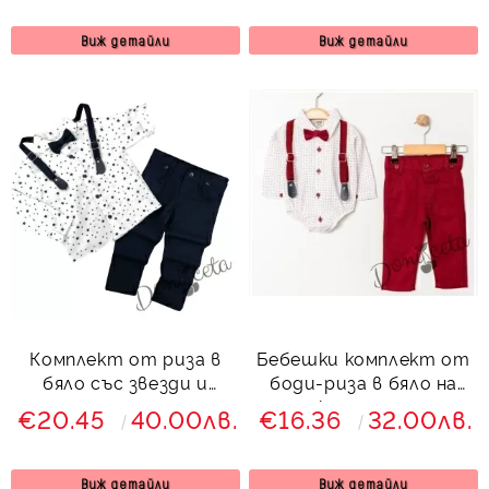
768347981
тъмносиньо
Виж детайли
Виж детайли
Комплект от риза в
Бебешки комплект от
бяло със звезди и
боди-риза в бяло на
панталон, тиранти и
точки, панталон,
€20.45
40.00лв.
€16.36
32.00лв.
папийонка в
тиранти и папийонка
тъмносиньо
в червено 8768347489
от колекция
Виж детайли
Виж детайли