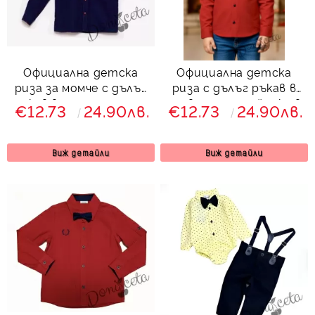
Официална детска
Официална детска
риза за момче с дълъг
риза с дълъг ръкав в
ръкав в тъмносиньо с
червено с папийонка в
€12.73
24.90лв.
€12.73
24.90лв.
червена папийонка от
тъмносиньо
колекция Тъмносиняда
Виж детайли
Виж детайли