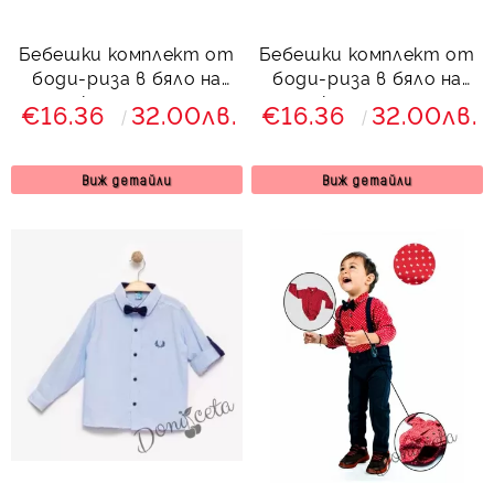
Бебешки комплект от
Бебешки комплект от
боди-риза в бяло на
боди-риза в бяло на
точки, панталон,
точки, панталон,
€16.36
32.00лв.
€16.36
32.00лв.
тиранти и папийонка
тиранти и папийонка
в светлосиньо
в черно 8768347486
768347489
Виж детайли
Виж детайли