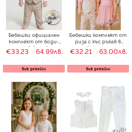
Бебешки официален
Бебешки комплект от
комплект от боди-
риза с къс ръкав в
риза в бежово,
розово, панталон,
€33.23
64.99лв.
€32.21
63.00лв.
панталон, елек и
елек и папийонка в
папийонка от
бяло от колекция
колекция Бежина
Розовина
Виж детайли
Виж детайли