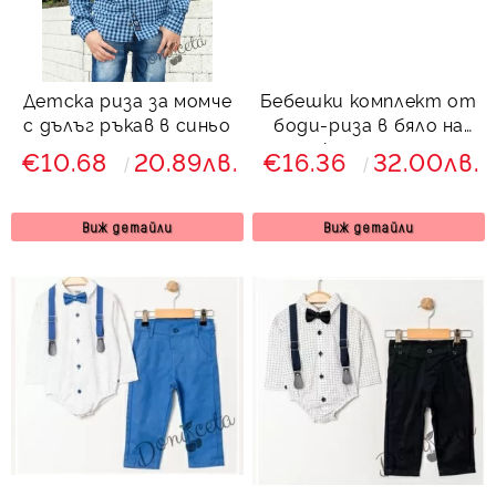
Детска риза за момче
Бебешки комплект от
с дълъг ръкав в синьо
боди-риза в бяло на
точки, панталон,
€10.68
20.89лв.
€16.36
32.00лв.
тиранти и папийонка
в бежово 768347989
Виж детайли
Виж детайли