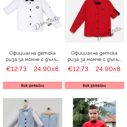
Официална детска
Официална детска
риза за момче с дълъг
риза за момче с дълъг
ръкав в бяло с
ръкав в червено с
€12.73
24.90лв.
€12.73
24.90лв.
папийонка в
тъмносиня папийонка
тъмносиньо
от колекция
Червеника
Виж детайли
Виж детайли