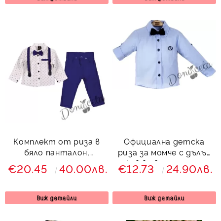
Червеника
Комплект от риза в
Официална детска
бяло панталон,
риза за момче с дълъг
тиранти с орнаменти
ръкав в светлосиньо с
€20.45
40.00лв.
€12.73
24.90лв.
и папийонка в синьо
папийонка
86286768
Виж детайли
Виж детайли