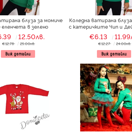
атирана блуза за момиче
Коледна ватирана блуза
е еленчета в зелено
с катеричките Чип и Дей
6.39
12.50лв.
€6.13
11.99
€12.78
25.00лв.
€12.27
24.00лв.
Виж детайли
Виж детайли