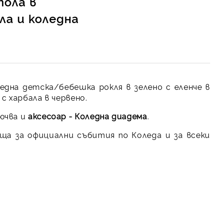
пола в
ла и коледна
една детска/бебешка рокля в зелено с еленче в
с харбала в червено.
ючва и
аксесоар - Коледна диадема
.
ща за официални събития по Коледа и за всеки