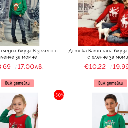
оледна блуза в зелено с
Детска ватирана блуза
еленче за момче
с еленче за мом
8.69
17.00лв.
€10.22
19.9
Виж детайли
Виж детайли
-50%