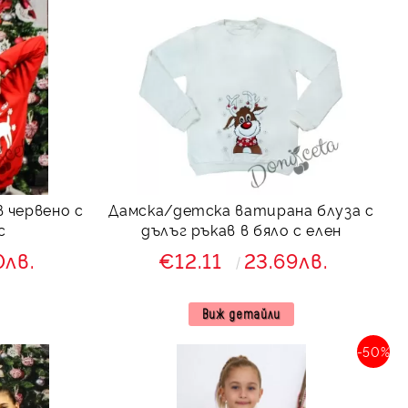
 червено с
Дамска/детска ватирана блуза с
с
дълъг ръкав в бяло с елен
0лв.
€12.11
23.69лв.
Виж детайли
-50%