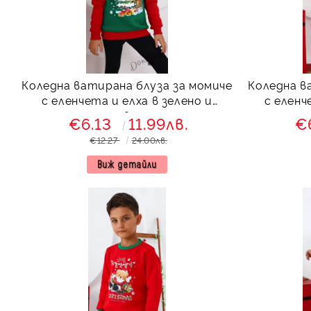
Коледна ватирана блуза за момиче
Коледна в
с еленчета и елха в зелено и
с еленч
червено
€6.13
11.99лв.
€
€12.27
24.00лв.
Виж детайли