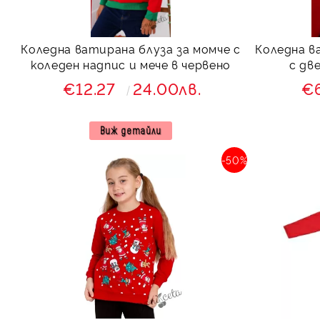
Коледна ватирана блуза за момче с
Коледна в
коледен надпис и мече в червено
с дв
€12.27
24.00лв.
€
Виж детайли
-50%