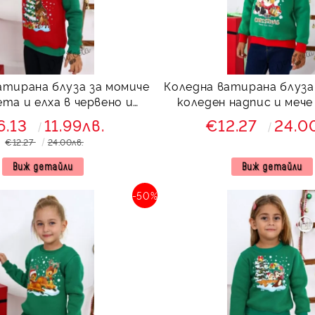
атирана блуза за момиче
Коледна ватирана блуза 
ета и елха в червено и
коледен надпис и мече
зелено
6.13
11.99лв.
€12.27
24.0
€12.27
24.00лв.
Виж детайли
Виж детайли
-50%