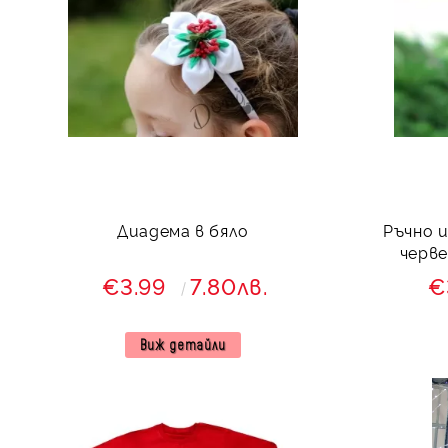
Диадема в бяло
Ръчно 
черве
€3.99
7.80лв.
€
Виж детайли