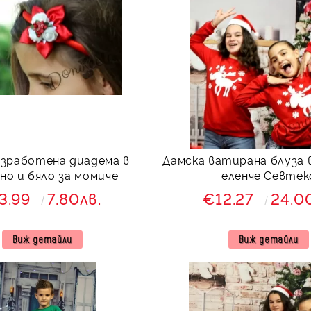
изработена диадема в
Дамска ватирана блуза в
но и бяло за момиче
еленче Севтек
3.99
7.80лв.
€12.27
24.0
Виж детайли
Виж детайли