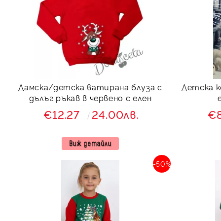
Дамска/детска ватирана блуза с
Детска к
дълъг ръкав в червено с елен
€12.27
24.00лв.
€
Виж детайли
-50%