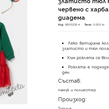
златисто тюл 
червено с харба
диадема
Код:
56001235-4
Тегло:
0.000
кг
Леко ватирана кол
златисто и тюл пола 
Към роклята се вкл
Роклята е подходя
ден.
Състав:
памук и полиестер
Произход:
Турция