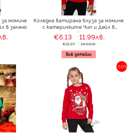
 за момиче
Коледна ватирана блуза за момиче
л в зелено
с катеричките Чип и Дейл в
червено
лв.
€6.13
11.99лв.
€12.27
24.00лв.
Виж детайли
-50%