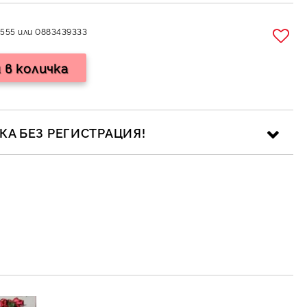
555 или 0883439333
А БЕЗ РЕГИСТРАЦИЯ!
ика за личните данни
рамките на работния ден.