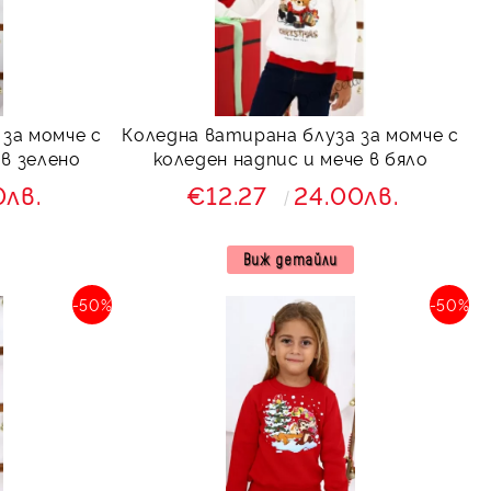
за момче с
Коледна ватирана блуза за момче с
 в зелено
коледен надпис и мече в бяло
0лв.
€12.27
24.00лв.
Виж детайли
-50%
-50%