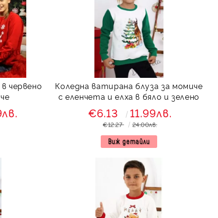
 в червено
Коледна ватирана блуза за момиче
иче
с еленчета и елха в бяло и зелено
9лв.
€6.13
11.99лв.
€12.27
24.00лв.
Виж детайли