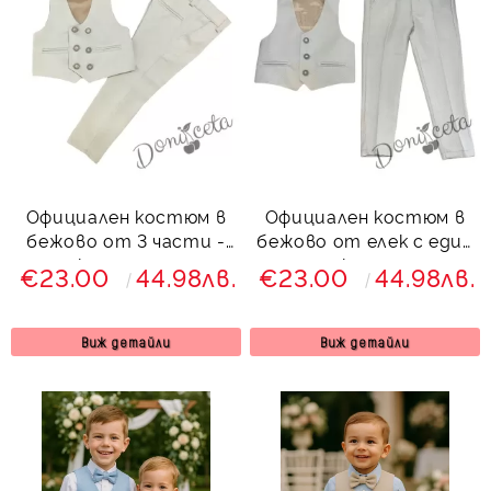
Официален костюм в
Официален костюм в
бежово от 3 части -
бежово от елек с един
елек, панталон и
ред копчета,
€23.00
44.98лв.
€23.00
44.98лв.
папийонка от
панталон и папийонка
колекция Бежина
от колекция Бежина
Виж детайли
Виж детайли