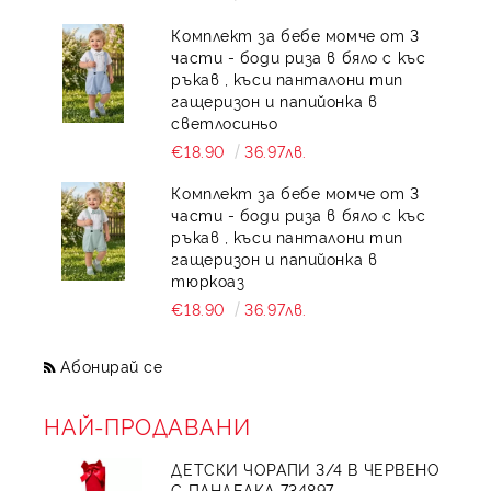
Комплект за бебе момче от 3
части - боди риза в бяло с къс
ръкав , къси панталони тип
гащеризон и папийонка в
светлосиньо
€18.90
36.97лв.
Комплект за бебе момче от 3
части - боди риза в бяло с къс
ръкав , къси панталони тип
гащеризон и папийонка в
тюркоаз
€18.90
36.97лв.
Абонирай се
НАЙ-ПРОДАВАНИ
ДЕТСКИ ЧОРАПИ 3/4 В ЧЕРВЕНО
С ПАНДЕЛКА 734897