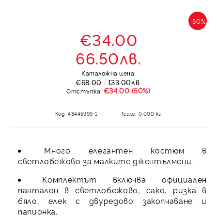
-50%
€34.00
66.50лв.
Каталожна цена:
€68.00
133.00лв.
€34.00 (50%)
Отстъпка:
Код:
43445999-1
Тегло:
0.000
кг
Много елегантен костюм в
светлобежово за малките джентълмени.
Комплектът включва официален
панталон в светлобежово, сако, ризка в
бяло, елек с двуредово закопчаване и
папионка.