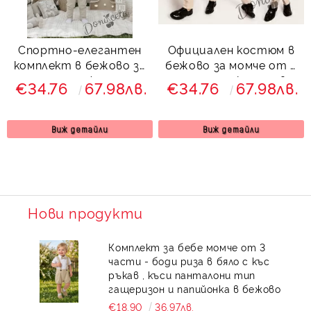
Спортно-елегантен
Официален костюм в
комплект в бежово за
бежово за момче от 4
момче от 4 части
части елек, риза в
€34.76
67.98лв.
€34.76
67.98лв.
елек, риза в бяло,
бяло, панталон и
панталон и папийонка
папийонка от
от колекция Бежина
колекция Бежина
Виж детайли
Виж детайли
Нови продукти
Комплект за бебе момче от 3
части - боди риза в бяло с къс
ръкав , къси панталони тип
гащеризон и папийонка в бежово
€18.90
36.97лв.