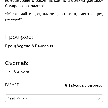
комбиниране с роклята, както и връхни дрешки-
болера, сака, палта!
*Моля имайте предвид, че цената се променя според
размера!*
Произход:
Произведено в България
Състав:
визкоза
РАЗМЕР:
Таблица с размери