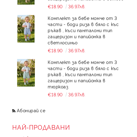
€18.90
36.97лв.
Комплект за бебе момче от 3
части - боди риза в бяло с къс
ръкав , къси панталони тип
гащеризон и папийонка в
светлосиньо
€18.90
36.97лв.
Комплект за бебе момче от 3
части - боди риза в бяло с къс
ръкав , къси панталони тип
гащеризон и папийонка в
тюркоаз
€18.90
36.97лв.
Абонирай се
НАЙ-ПРОДАВАНИ