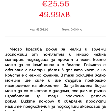
€25.56
49.99лв.
Код:
526932-1
Тегло:
0.000
кг
Много крaсива рокля за малки и големи
госпожици от по-плътна и много нежна
материя, подходяща за пролет и есен, която
може да се комбинира и с болеро. Роклята е
обсипана с пъстри цветя в долната част, а на
кръста е с нежно коланче. В тази рокличка всяко
момиче ще сияе и ще създава прекрасно
настроение на околните. За завършена визия
може да се съчетае с диадема, специално ръчно
изработена за тази прекрсна детска
рокля. Вижте по-долу в свързани продукти
нашите предложения за подходящи аксесоари за