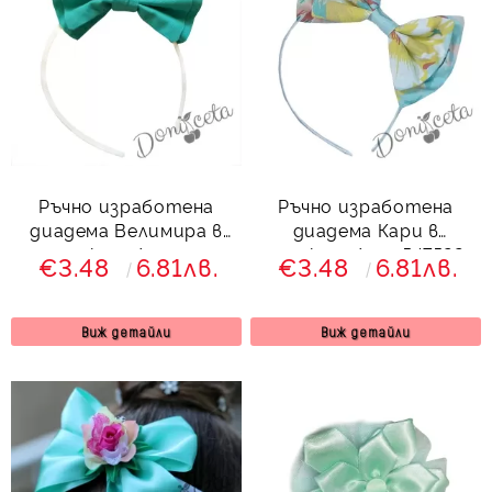
Ръчно изработена
Ръчно изработена
диадема Велимира в
диадема Кари в
тюркоаз/мента
тюркоаз/мен 547522
€3.48
6.81лв.
€3.48
6.81лв.
Виж детайли
Виж детайли