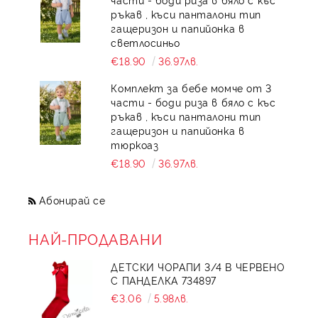
ръкав , къси панталони тип
гащеризон и папийонка в
светлосиньо
€18.90
36.97лв.
Комплект за бебе момче от 3
части - боди риза в бяло с къс
ръкав , къси панталони тип
гащеризон и папийонка в
тюркоаз
€18.90
36.97лв.
Абонирай се
НАЙ-ПРОДАВАНИ
ДЕТСКИ ЧОРАПИ 3/4 В ЧЕРВЕНО
С ПАНДЕЛКА 734897
€3.06
5.98лв.