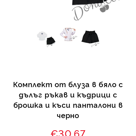
КИ -50%
Комплект от блуза в бяло с
дълъг ръкав и къдрици с
брошка и къси панталони в
черно
€30.67