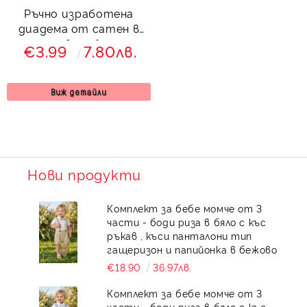
Ръчно изработена
диадема от сатен в
лилаво и бяло
€3.99
7.80лв.
Виж детайли
Нови продукти
Комплект за бебе момче от 3
части - боди риза в бяло с къс
ръкав , къси панталони тип
гащеризон и папийонка в бежово
€18.90
36.97лв.
Комплект за бебе момче от 3
части - боди риза в бяло с къс