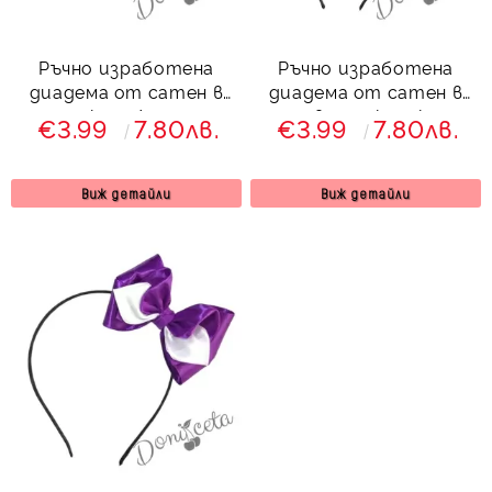
Ръчно изработена
Ръчно изработена
диадема от сатен в
диадема от сатен в
тюркоаз/мента
лилаво от колекция
€3.99
7.80лв.
€3.99
7.80лв.
Лилавина
Виж детайли
Виж детайли