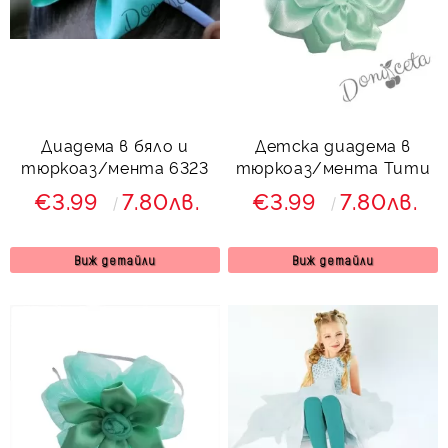
Диадема в бяло и
Детска диадема в
тюркоаз/мента 6323
тюркоаз/мента Тити
€3.99
7.80лв.
€3.99
7.80лв.
Виж детайли
Виж детайли