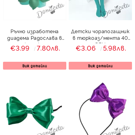
Ръчно изработена
Детски чорапогащник
диадема Радослава в
в тюркоаз/мента 40
тюркоаз/мента
DEN
€3.99
7.80лв.
€3.06
5.98лв.
Виж детайли
Виж детайли