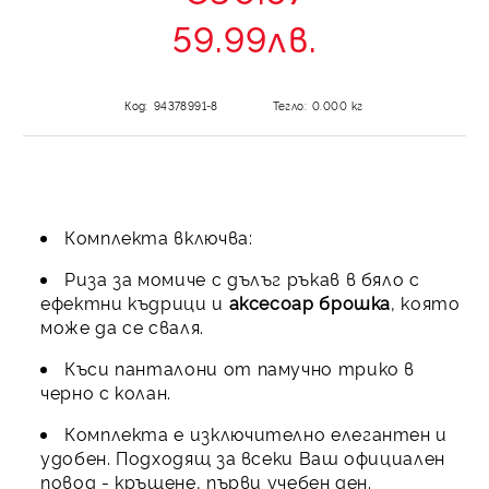
59.99лв.
Код:
94378991-8
Тегло:
0.000
кг
Комплекта включва:
Риза за момиче с дълъг ръкав в бяло с
ефектни къдрици и
аксесоар брошка
, която
може да се сваля.
Къси панталони от памучно трико в
черно с колан.
Комплекта е изключително елегантен и
удобен. Подходящ за всеки Ваш официален
повод - кръщене, първи учебен ден.