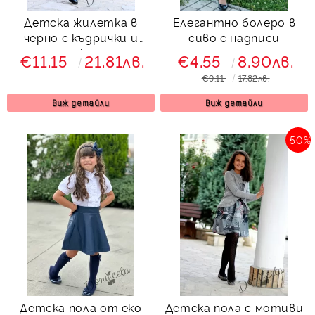
Детска жилетка в
Елегантно болеро в
черно с къдрички и
сиво с надписи
едно копче
€11.15
21.81лв.
€4.55
8.90лв.
€9.11
17.82лв.
Виж детайли
Виж детайли
-50%
Детска пола от еко
Детска пола с мотиви