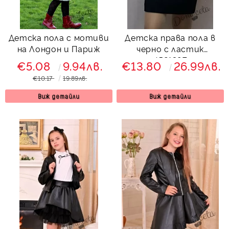
Детска пола с мотиви
Детска права пола в
на Лондон и Париж
черно с ластик
4521397
€5.08
9.94лв.
€13.80
26.99лв.
€10.17
19.89лв.
Виж детайли
Виж детайли