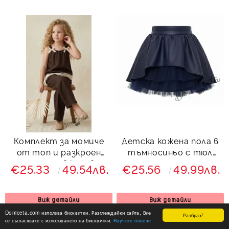
Комплект за момиче
Детска кожена пола в
от топ и разкроен
тъмносиньо с тюл
панталон в кафяво
отпред за момиче
€25.33
49.54лв.
€25.56
49.99лв.
Хенриета
Виж детайли
Виж детайли
Doniceta.com използва бисквитки. Разглеждайки сайта, Вие
Разбрах!
се съгласявате с използването на бисквитки.
Научете повече