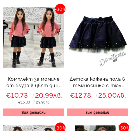
-30%
Комплект за момиче
Детска кожена пола в
от блуза в цвят диня
тъмносиньо с тюл
с черни панделки и
748833
€10.73
20.99лв.
€12.78
25.00лв.
пола в черно Моника
€15.33
29.98лв.
Виж детайли
Виж детайли
-30%
-50%