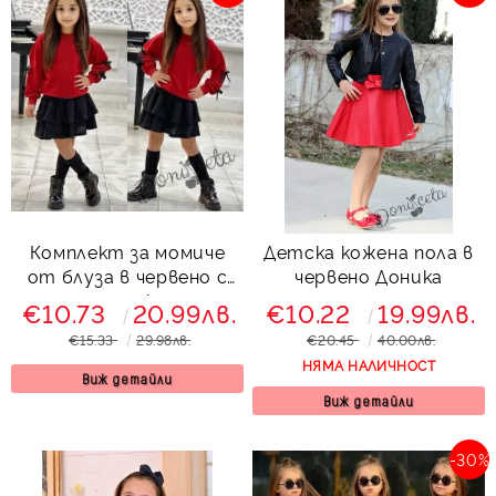
Комплект за момиче
Детска кожена пола в
от блуза в червено с
червено Доника
черни панделки и пола
€10.73
20.99лв.
€10.22
19.99лв.
в черно Моника
€15.33
29.98лв.
€20.45
40.00лв.
НЯМА НАЛИЧНОСТ
Виж детайли
Виж детайли
-30%