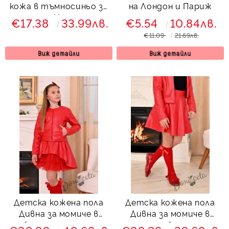
кожа в тъмносиньо за
на Лондон и Париж
момиче Хенриета
€17.38
33.99лв.
€5.54
10.84лв.
€11.09
21.69лв.
Виж детайли
Виж детайли
Детска кожена пола
Детска кожена пола
Дивна за момиче в
Дивна за момиче в
червено с тюл отпред
червено