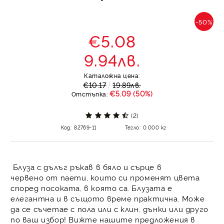
-50%
€5.08
9.94лв.
Каталожна цена:
€10.17
19.89лв.
€5.09 (50%)
Отстъпка:
(2)
Код:
82769-11
Тегло:
0.000
кг
Блуза с дълъг ръкав в бяло и сърце в
червено от паети, които си променят цвета
според посоката, в която са. Блузата е
елегантна и в същото време практична. Може
да се съчетае с пола или с клин, дънки или друго
по ваш избор! Вижте нашите предложения в