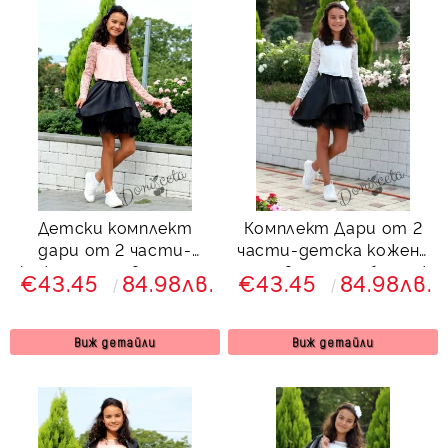
Детски комплект
Комплект Дари от 2
дари от 2 части-
части-детска кожена
кожена пола в чернo и
пола в чернo и блуза/
€43.45
84.98лв.
€43.45
84.98лв.
блуза/риза Чери в
риза Чери в бяло с
прасковено с ръкави
ръкави от дантела
от дантела
Виж детайли
Виж детайли