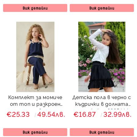
Виж детайли
Виж детайли
Комплект за момиче
Детска пола в черно с
от топ и разкроен
къдрички в долната
панталон в синьо
част Лейла 9325444
€25.33
49.54лв.
€16.87
32.99лв.
Виж детайли
Виж детайли