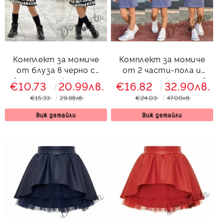
Комплект за момиче
Комплект за момиче
от блуза в черно с
от 2 части-пола и
бели панделки и пола
спортно сако с цип в
€10.73
20.99лв.
€16.82
32.90лв.
на етажи в черно с
сиво Лейла
€15.33
29.98лв.
€24.03
47.00лв.
бели фигурки Моника
Виж детайли
Виж детайли