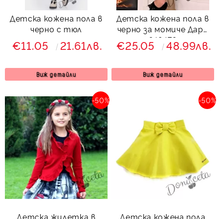
Детска кожена пола в
Детска кожена пола в
черно с тюл
черно за момиче Дари
849479
€11.05
21.61лв.
€25.05
48.99лв.
Виж детайли
Виж детайли
-50%
-50%
Детска жилетка в
Детска кожена пола