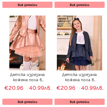
Виж детайли
Виж детайли
Детска изрязана
Детска изрязана
кожена пола в
кожена пола в
златисто пепел от
тъмносиньо за момиче
€20.96
40.99лв.
€20.96
40.99лв.
рози за момиче
Хенриета
Виж детайли
Виж детайли