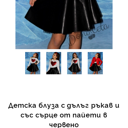
КИ -50%
Детска блуза с дълъг ръкав и
със сърце от пайети в
червено