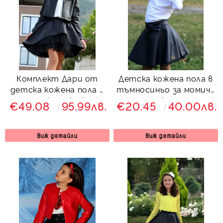
Комплект Дари от
Детска кожена пола в
детска кожена пола в
тъмносиньо за момиче
чернo и късо кожено
с панделка отпред
€49.08
95.99лв.
€20.45
40.00лв.
яке в черно
Хенриета
Виж детайли
Виж детайли