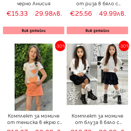
черно Анисия
от риза в бяло с
червени панделки и
€15.33
29.98лв.
€25.56
49.99лв.
плисирана пола в
червено Габи
Виж детайли
Виж детайли
-30%
-30%
Комплект за момиче
Комплект за момиче
от тениска в екрю с
от блуза в бяло с
неонови сърца и пола-
черни панделки и пола