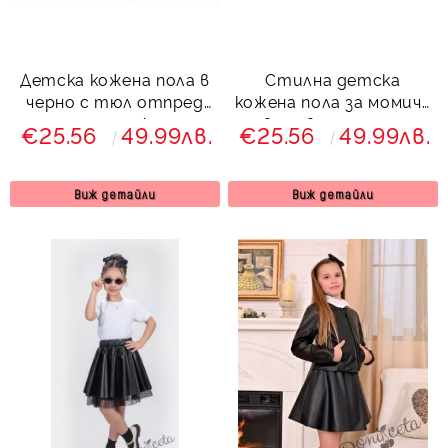
Детска кожена пола в
Стилна детска
черно с тюл отпред
кожена пола за момиче
за момиче Дари
в червено с тюл
€25.56
49.99лв.
€25.56
49.99лв.
отпред Дивна
Виж детайли
Виж детайли