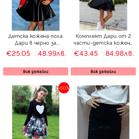
Детска кожена пола
Комплект Дари от 2
Дари в черно за
части-детска кожена
момиче с панделка
пола в чернo и блуза/
€25.05
48.99лв.
€43.45
84.98лв.
отпред
риза Чери в жълто с
ръкави от дантела
Виж детайли
Виж детайли
-50%