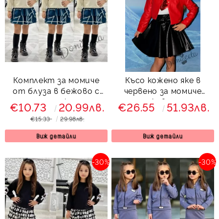
Комплект за момиче
Късо кожено яке в
от блуза в бежово с
червено за момиче
черни панделки и пола
Дивна
€10.73
20.99лв.
€26.55
51.93лв.
на етажи в тюркоаз
€15.33
29.98лв.
на линии Моника
Виж детайли
Виж детайли
-30%
-30%