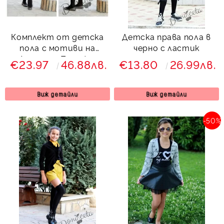
Комплект от детска
Детска права пола в
пола с мотиви на
черно с ластик
Лондон и Париж с
€23.97
46.88лв.
€13.80
26.99лв.
жилетка от плетиво
в сиво с ружички
Виж детайли
Виж детайли
-50%