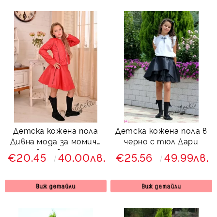
Детска кожена пола
Детска кожена пола в
Дивна мода за момиче
черно с тюл Дари
в червено
€20.45
40.00лв.
€25.56
49.99лв.
Виж детайли
Виж детайли