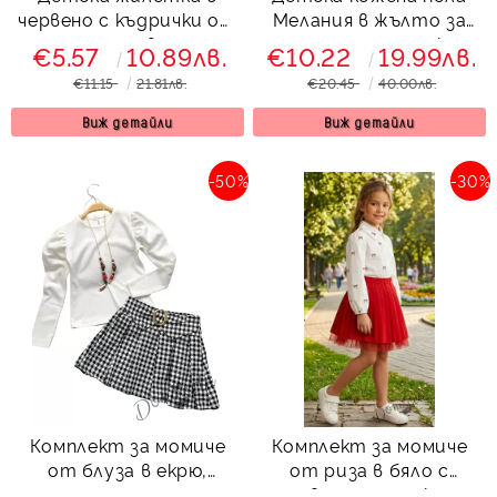
червено с къдрички от
Мелания в жълто за
плетиво
момиче с панделка
€5.57
10.89лв.
€10.22
19.99лв.
отпред
€11.15
21.81лв.
€20.45
40.00лв.
Виж детайли
Виж детайли
-50%
-30%
Комплект за момиче
Комплект за момиче
от блуза в екрю,
от риза в бяло с
плисирана пола пепит
червени панделки и