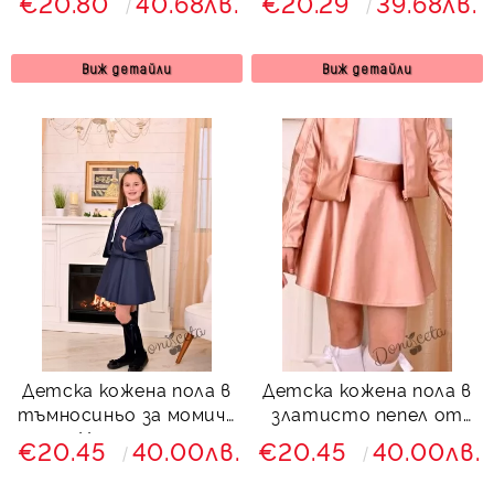
€20.80
40.68лв.
€20.29
39.68лв.
Виж детайли
Виж детайли
Детска кожена пола в
Детска кожена пола в
тъмносиньо за момиче
златисто пепел от
Хенриета
рози за момиче
€20.45
40.00лв.
€20.45
40.00лв.