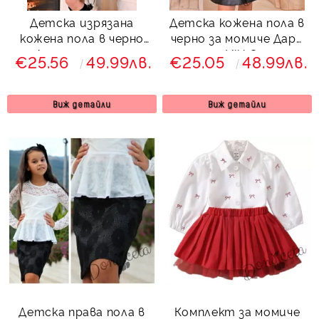
Детска изрязана
Детска кожена пола в
кожена пола в черно
черно за момиче Дари
Дари за момиче
мода Viki Craze
€25.56
49.99лв.
€25.05
48.99лв.
Виж детайли
Виж детайли
Детска права пола в
Комплект за момиче