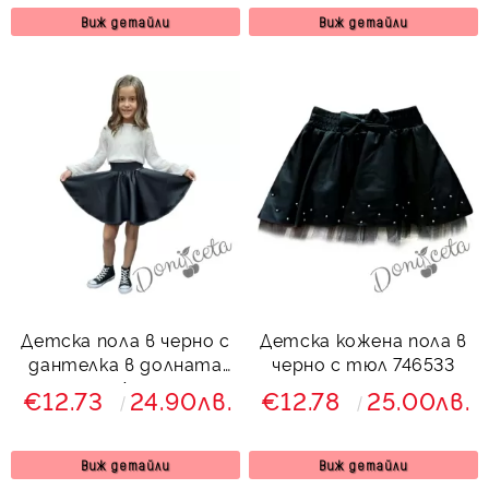
Виж детайли
Виж детайли
Детска пола в черно с
Детска кожена пола в
дантелка в долната
черно с тюл 746533
част Анисия
€12.73
24.90лв.
€12.78
25.00лв.
Виж детайли
Виж детайли