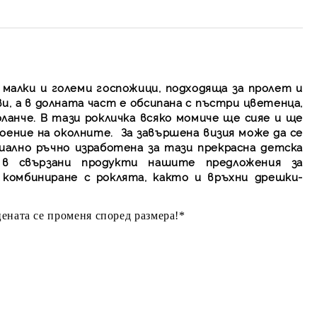
 малки и големи госпожици, подходяща за пролет и
ви, а в долната част е обсипана с пъстри цветенца,
оланче. В тази рокличка всяко момиче ще сияе и ще
оение на околните. За завършена визия може да се
циално ръчно изработена за тази прекрасна детска
 в свързани продукти нашите предложения за
 комбиниране с роклята, както и връхни дрешки-
ената се променя според размера!*