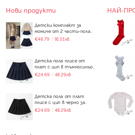
Нови продукти
НАЙ-ПР
Детски комплект за
момиче от 2 части-пола
от плат в тъмносиньо
€46.79
91.51лв.
Калина и сако в бежово
от трико
Детска пола плисе от
плат с цип в тъмносиньо
за момиче Калина
€24.69
48.29лв.
Детска пола от плат
плисе с цип в черно за
момиче Калина
€24.69
48.29лв.