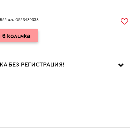
555 или 0883439333
А БЕЗ РЕГИСТРАЦИЯ!
ика за личните данни
рамките на работния ден.