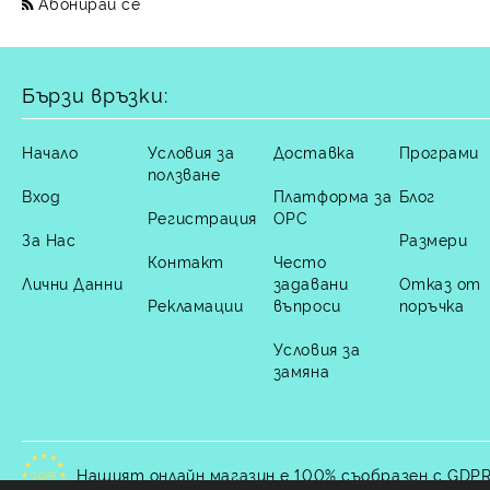
Абонирай се
Бързи връзки:
Начало
Условия за
Доставка
Програми
ползване
Вход
Платформа за
Блог
Регистрация
ОРС
За Нас
Размери
Контакт
Често
Лични Данни
задавани
Отказ от
Рекламации
въпроси
поръчка
Условия за
замяна
Нашият онлайн магазин е 100% съобразен с GDPR
GDPR