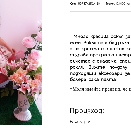
Код:
96737/251А-10
Тегло:
0.000
кг
Много крaсива рокля за
есен. Роклята е без ръка
а на кръста е с нежно к
създава прекрасно настр
съчетае с диадема, спе
рокля. Вижте по-долу
подходящи аксесоари за
болера, сака, палта!
*Моля имайте предвид, че ц
Произход:
България