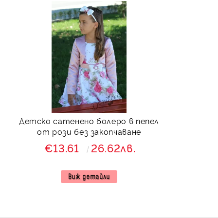
Детскo сатенено болеро в пепел
от рози без закопчаване
€13.61
26.62лв.
Виж детайли