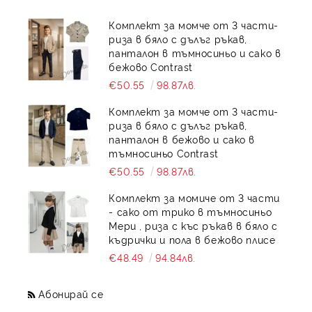
Комплект за момче от 3 части-
риза в бяло с дълъг ръкав,
панталон в тъмносиньо и сако в
бежово Contrast
€50.55
98.87лв.
Комплект за момче от 3 части-
риза в бяло с дълъг ръкав,
панталон в бежово и сако в
тъмносиньо Contrast
€50.55
98.87лв.
Комплект за момиче от 3 части
- сако от трико в тъмносиньо
Мери , риза с къс ръкав в бяло с
къдрички и пола в бежово плисе
€48.49
94.84лв.
Абонирай се