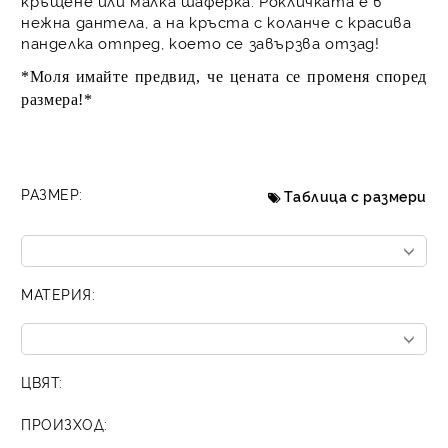
кръщене или малка шаферка. Рокличката е в
нежна дантела, а на кръста с коланче с красива
панделка отпред, което се завързва отзад!
*Моля имайте предвид, че цената се променя според
размера!*
РАЗМЕР:
Таблица с размери
МАТЕРИЯ:
ЦВЯТ:
ПРОИЗХОД: