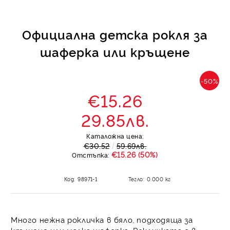
Официална детска рокля за
шаферка или кръщене
-50%
€15.26
29.85лв.
Каталожна цена:
€30.52
59.69лв.
€15.26 (50%)
Отстъпка:
Код:
98971-1
Тегло:
0.000
кг
Много нежна рокличка в бяло, подходяща за