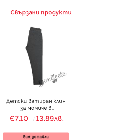
Свързани продукти
Детски ватиран клин
за момиче в
графитеносиво 56852
€7.10
13.89лв.
Виж детайли