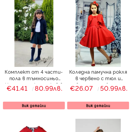
Комплект от 4 части-
Коледна памучна рокля
пола в тъмносиньо
в червено с тюл и
Ния, риза с къс ръкав в
цветчета и болеро
€41.41
80.99лв.
€26.07
50.99лв.
бяло с къдрички,
жилетка и чорапки
Виж детайли
Виж детайли