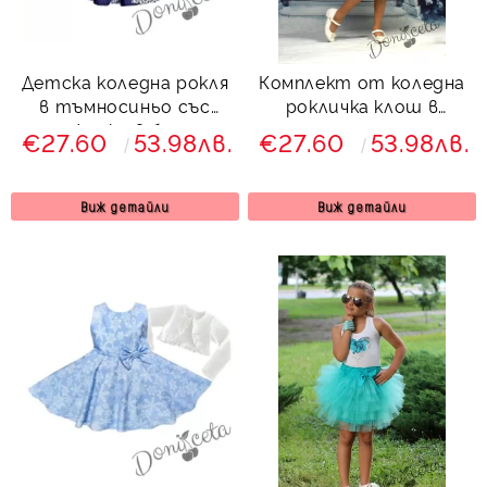
Детска коледна рокля
Комплект от коледна
в тъмносиньо със
рокличка клош в
снежинки в бяло и
тъмносиньо със
€27.60
53.98лв.
€27.60
53.98лв.
памучно бяло болеро
снежинки в бяло с
болеро в бяло
Виж детайли
Виж детайли