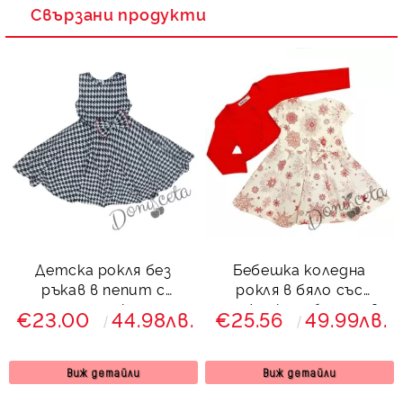
Свързани продукти
Детска рокля без
Бебешка коледна
ръкав в пепит с
рокля в бяло със
панделка
снежинки и болеро в
€23.00
44.98лв.
€25.56
49.99лв.
червено
Виж детайли
Виж детайли