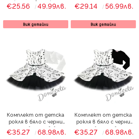
рокля на цветя клош
ноти и тюл
€25.56
49.99лв.
€29.14
56.99лв.
тип в синьо Стефи
Виж детайли
Виж детайли
Комплект от детска
Комплект от детска
рокля в бяло с черни
рокля в бяло с черни
ноти и болеро в бяло
ноти и болеро в черно
€35.27
68.98лв.
€35.27
68.98лв.