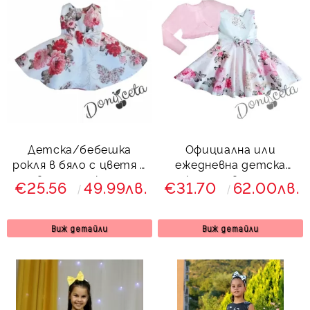
Детска/бебешка
Официална или
рокля в бяло с цветя в
ежедневна детска
червено тип клош на
рокля на цветя тип
€25.56
49.99лв.
€31.70
62.00лв.
цветя
клош с болеро в
розово
Виж детайли
Виж детайли