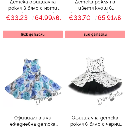
Детска официална
Детска рокля на
рокля в бяло с ноти
цветя клош в
тип клош с тюл в
светлосиньо с болеро
€33.23
64.99лв.
€33.70
65.91лв.
черно Сисилия
Вилина
Виж детайли
Виж детайли
Официална или
Официална детска
ежедневна детска
рокля в бяло с черни