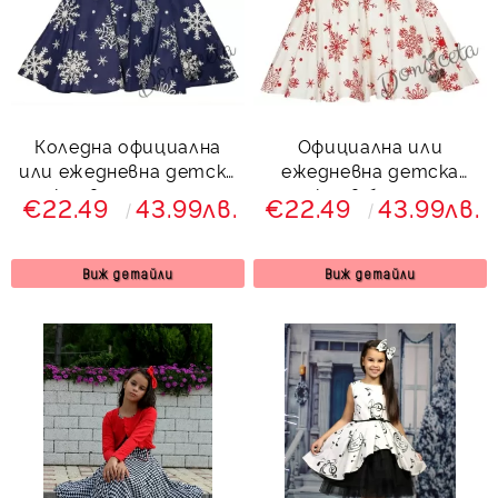
Коледна официална
Официална или
или ежедневна детска
ежедневна детска
рокля в тъмносиньо
рокля в бяло със
€22.49
43.99лв.
€22.49
43.99лв.
със снежинки в бяло
снежинки в червено
Виж детайли
Виж детайли