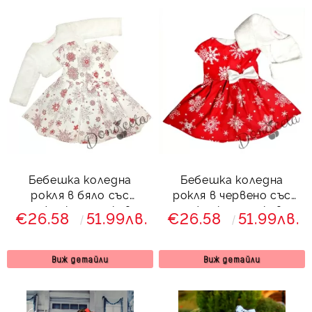
Бебешка коледна
Бебешка коледна
рокля в бяло със
рокля в червено със
снежинки и пухкаво
снежинки с пухкаво
€26.58
51.99лв.
€26.58
51.99лв.
болеро в бяло
болеро в бяло
Виж детайли
Виж детайли