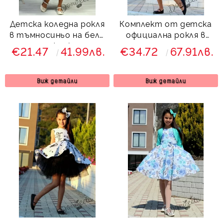
Детска коледна рокля
Комплект от детска
в тъмносиньо на бели
официална рокля в
снежинки
черно с ноти тип
€21.47
41.99лв.
€34.72
67.91лв.
клош Вилина с болеро
в бяло
Виж детайли
Виж детайли