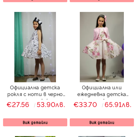
фолклорни мотиви
Официална детска
Официална или
рокля с ноти в черно
ежедневна детска
тип клош в бяло
рокля на цветя тип
€27.56
53.90лв.
€33.70
65.91лв.
Вилина
клош с болеро в
розово Вилина
Виж детайли
Виж детайли