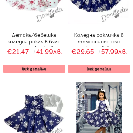
Детска/бебешка
Коледна рокличка в
коледна рокля в бяло
тъмносиньо със
със снежинки в
снежинки в бяло с
€21.47
41.99лв.
€29.65
57.99лв.
червено
пухкаво болеро в бяло
Виж детайли
Виж детайли