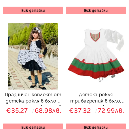
Виж детайли
Виж детайли
Празничен коплект от
Детска рокля
детска рокля в бяло с
трибагреник в бяло,
черни ноти и болеро в
зелено и червено за
€35.27
68.98лв.
€37.32
72.99лв.
черно
момиче с шевица и
болеро в бяло и
фолклорни мотивии
Виж детайли
Виж детайли