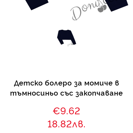
КИ -50%
Детско болеро за момиче в
тъмносиньо със закопчаване
€9.62
18.82лв.