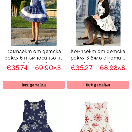
Комплект от детска
Комплект от детска
рокля в тъмносиньо на
рокля в бяло с ноти с
точки в бяло с болеро
тюл в черно и болеро
€35.74
69.90лв.
€35.27
68.98лв.
в бяло Далента
Кларисия
Виж детайли
Виж детайли