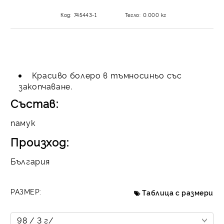
Код:
745443-1
Тегло:
0.000
кг
Красиво болеро в тъмносиньо със
закопчаване.
Състав:
памук
Произход:
България
РАЗМЕР:
Таблица с размери