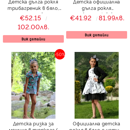
Детска дълга рокля
Детска официална
трибагреник в бяло,
дълга рокля
зелено и червено с
трибагреник в бяло,
€52.15
€41.92
81.99лв.
пола с обръчи
зелено и червено
102.00лв.
Виж детайли
Виж детайли
-50%
Детска ризка за
Официална детска
момиче в тюркоаз/
рокля в бяло с ноти и