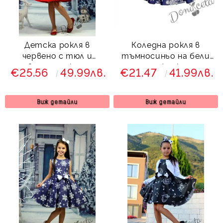
Детска рокля в
Коледна рокля в
червено с тюл и
тъмносиньо на бели
цветчета клош
снежинки
€25.56
49.99лв.
€21.47
41.99лв.
Виж детайли
Виж детайли