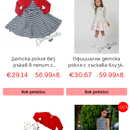
Детска рокля без
Официална детска
ръкав в пепит с
рокля с лъскава блузка
панделка и болеро в
и долна част в розово
€29.14
56.99лв.
€30.67
59.99лв.
червено
каре Кармен
Виж детайли
Виж детайли
-50%