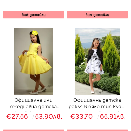
на точки тип клош с
Вилина
болеро в бяло Дени
Виж детайли
Виж детайли
Официална или
Официална детска
ежедневна детска
рокля в бяло тип клош
рокля в жълто тип
с ноти с болеро в
€27.56
53.90лв.
€33.70
65.91лв.
клош с цветчета
черно Вилина
Вилина