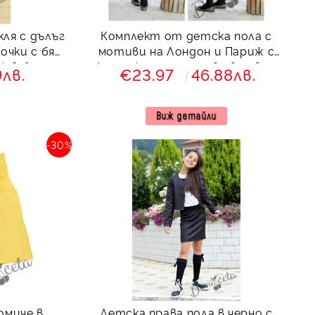
ля с дълъг
Комплект от детска пола с
очки с бял
мотиви на Лондон и Париж с
к в бяло
жилетка от плетиво в сиво с
9лв.
€23.97
46.88лв.
ружички
Виж детайли
-30%
омиче в
Детска права пола в черно с