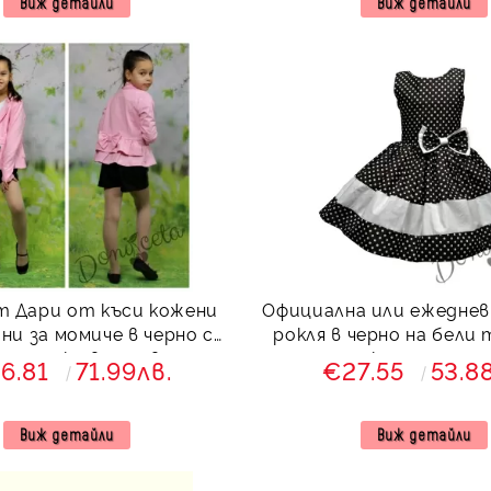
Виж детайли
Виж детайли
т Дари от къси кожени
Официална или ежеднев
ни за момиче в черно с
рокля в черно на бели
учно сако в розово
памук с тюл отд
6.81
71.99лв.
€27.55
53.8
Виж детайли
Виж детайли