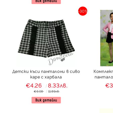
Виж детайли
-30%
Детски къси панталони в сиво
Комплек
каре с харбала
пантало
пам
€4.26
8.33лв.
€3
€6.08
11.89лв.
Виж детайли