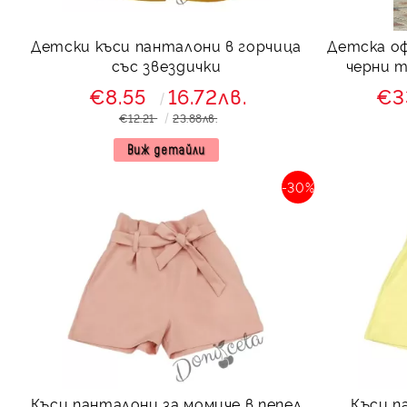
Детски къси панталони в горчица
Детска оф
със звездички
черни т
€8.55
16.72лв.
€3
€12.21
23.88лв.
Виж детайли
-30%
Къси панталони за момиче в пепел
Къси п