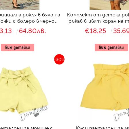
ициална рокля в бяло на
Комплект от детска рок
очки с болеро в черно
ръкав в цвят корал на т
Далента
тюл Люси с пухкав еле
3.13
64.80лв.
€18.25
35.6
Виж детайли
Виж детайли
-30%
анталони за момиче с
Къси панталони за м