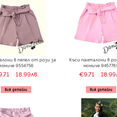
алони в пепел от рози за
Къси панталони в ро
момиче 9554756
момиче 945776
9.71
18.99лв.
€9.71
18.99
Виж детайли
Виж детайли