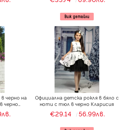
Виж детайли
в черно на
Официална детска рокля в бяло с
в черно
ноти с тюл в черно Кларисия
9лв.
€29.14
56.99лв.