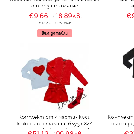
от рози с коланче
к
€9.66
18.89лв.
€
€13.80
26.99лв.
Виж детайли
Комплект от 4 части- къси
Комплект от пола
кожени панталони, блуза,3/4
със сърц
чорапи и кожено яке с цип в
€51.12
99.98лв.
€2