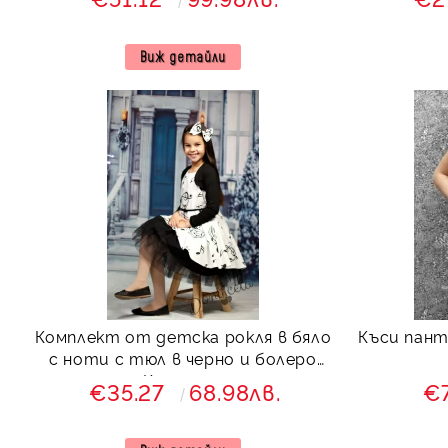
червено
Виж детайли
Комплект от детска рокля в бяло
Къси пант
с ноти с тюл в черно и болеро
Кларисия
€35.27
68.98лв.
€