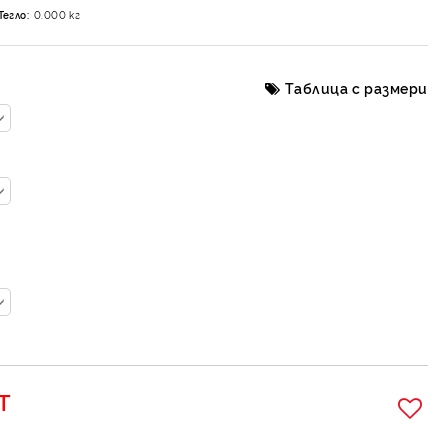
Тегло:
0.000
кг
Таблица с размери
Т