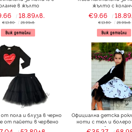
оланче в жълто
жълто с колан
9.66
18.89лв.
€9.66
18.89
€13.80
26.99лв.
€13.80
26.99лв.
Виж детайли
Виж детайли
 и блуза в черно
Официална детска рокля
е от пайети в червено
ноти с тюл и болеро 
Сисилия
7.04
52.89лв.
€35.27
68.9