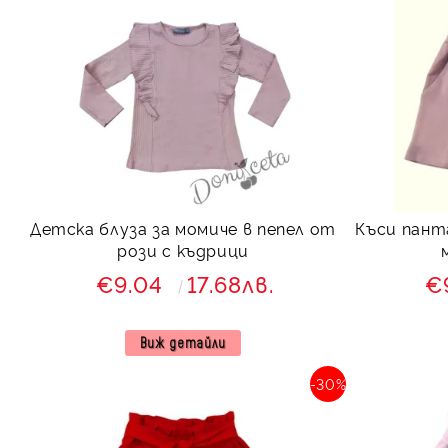
Детска блуза за момиче в пепел от
Къси пант
рози с къдрици
€9.04
17.68лв.
€
Виж детайли
-30%