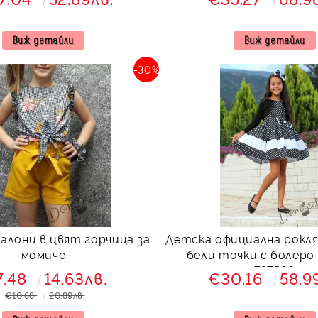
Виж детайли
Виж детайли
-30%
алони в цвят горчица за
Детска официална рокля 
момиче
бели точки с болеро 
737566
7.48
14.63лв.
€30.16
58.9
€10.68
20.89лв.