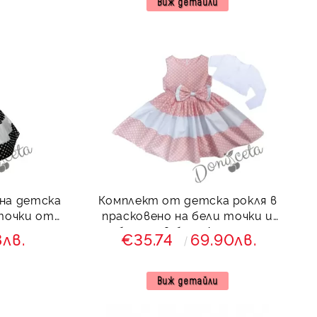
Виж детайли
на детска
Комплект от детска рокля в
 точки от
прасковено на бели точки и
олу
болеро в бяло Далента
8лв.
€35.74
69.90лв.
Виж детайли