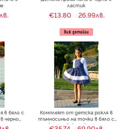
че
ластик
лв.
€13.80
26.99лв.
Виж детайли
 в бяло с
Комплект от детска рокля в
в черно
тъмносиньо на точки в бяло с
болеро в бяло Далента
8лв.
€35.74
69.90лв.