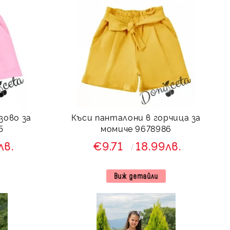
зово за
Къси панталони в горчица за
5
момиче 9678986
лв.
€9.71
18.99лв.
Виж детайли