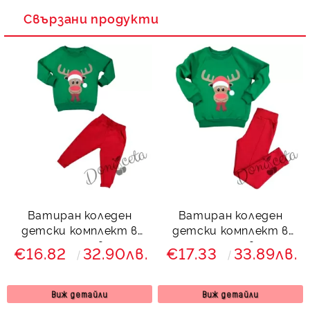
Свързани продукти
Ватиран коледен
Ватиран коледен
детски комплект в
детски комплект в
зелено и червено с
зелено и червено с
€16.82
32.90лв.
€17.33
33.89лв.
еленче 8455567
клин и еленче 8466657
Виж детайли
Виж детайли