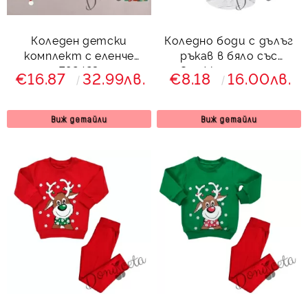
Коледен детски
Коледно боди с дълъг
комплект с еленче
ръкав в бяло със
792423
Снежко и надпис
€16.87
32.99лв.
€8.18
16.00лв.
"Весела Коледа"
Виж детайли
Виж детайли