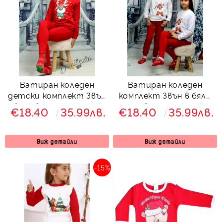
Ватиран коледен
Ватиран коледен
детски комплект Звън
комплект Звън в бяло
в червено с еленче и
и червено с еленче и
€18.40
35.99лв.
€18.40
35.99лв.
клин с ръб 8133423
клин с ръб 883524 за
момиче
Виж детайли
Виж детайли
-15%