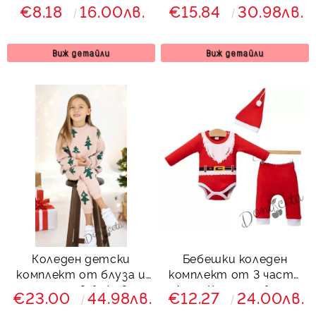
блуза и панталон в
€8.18
16.00лв.
€15.84
30.98лв.
червено с плюшени
акценти
Виж детайли
Виж детайли
Коледен детски
Бебешки коледен
комплект от блуза и
комплект от 3 части
панталон в бежово с
Дядо Коледа - боди,
€23.00
44.98лв.
€12.27
24.00лв.
елхички
панталони и шапка