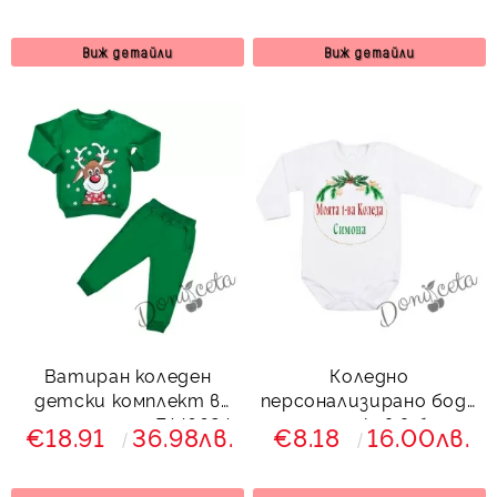
Виж детайли
Виж детайли
Ватиран коледен
Коледно
детски комплект в
персонализирано боди
зелено с елен 7446624
с дълъг ръкав в бяло с
€18.91
36.98лв.
€8.18
16.00лв.
Звън
"Моята първа коледа"
с име