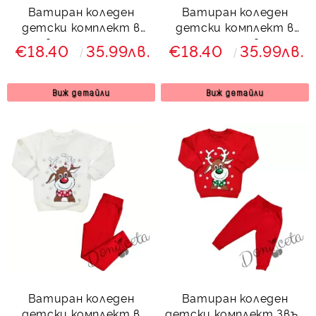
Ватиран коледен
Ватиран коледен
детски комплект в
детски комплект в
червено с еленче и
зелено и червено с
€18.40
35.99лв.
€18.40
35.99лв.
клин с ръб 8733423
еленче и клин с ръб
Звън
879223 Звън
Виж детайли
Виж детайли
Ватиран коледен
Ватиран коледен
детски комплект в
детски комплект Звън