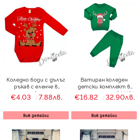
Коледно боди с дълъг
Ватиран коледен
ръкав с еленче в
детски комплект в
червено
зелено с еленче 844464
€4.03
7.88лв.
€16.82
32.90лв.
Виж детайли
Виж детайли