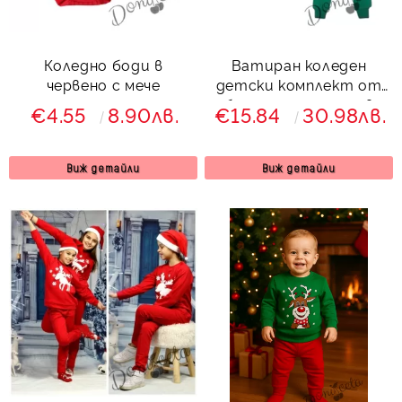
Коледно боди в
Ватиран коледен
червено с мече
детски комплект от
блуза и панталон в
€4.55
8.90лв.
€15.84
30.98лв.
зелено с 3D еленче
Виж детайли
Виж детайли