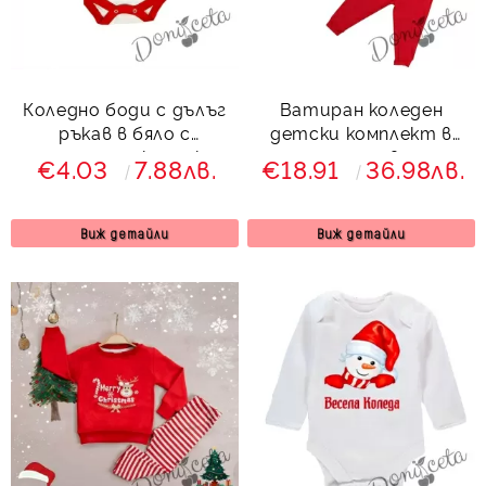
Коледно боди с дълъг
Ватиран коледен
ръкав в бяло с
детски комплект в
интересна каринка
зелено и червено с
€4.03
7.88лв.
€18.91
36.98лв.
елен 7866541 Звън
Виж детайли
Виж детайли