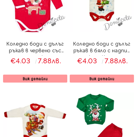
Коледно боди с дълъг
Коледно боди с дълъг
ръкав в червено със
ръкав в бяло с надпис
сърничка
и Дядо Коледа
€4.03
7.88лв.
€4.03
7.88лв.
Виж детайли
Виж детайли