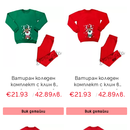
Ватиран коледен
Ватиран коледен
комплект с клин в
комплект с клин в
червено с блуза в
червено с блуза в
€21.93
42.89лв.
€21.93
42.89лв.
зелено с елен
червено с елен
Виж детайли
Виж детайли