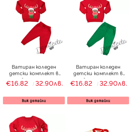
Ватиран коледен
Ватиран коледен
детски комплект в
детски комплект в
червено с еленче
червено и зелено с
€16.82
32.90лв.
€16.82
32.90лв.
8544663
еленче 857773
Виж детайли
Виж детайли