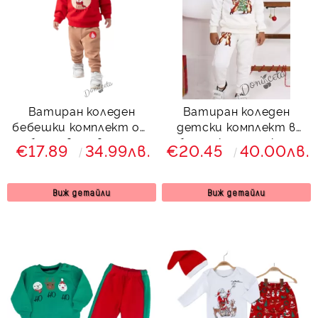
Ватиран коледен
Ватиран коледен
бебешки комплект от
детски комплект в
блуза в червено с
бяло с катерички и
€17.89
34.99лв.
€20.45
40.00лв.
еленче и панталон в
елха
бежово
Виж детайли
Виж детайли