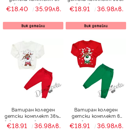
бяло и червено с
в червено с елен
€18.40
35.99лв.
€18.91
36.98лв.
еленче и клин с ръб
7923441
843524 Звън
Виж детайли
Виж детайли
Ватиран коледен
Ватиран коледен
детски комплект Звън
детски комплект в
в бяло и червено с елен
червено и зелено с
€18.91
36.98лв.
€18.91
36.98лв.
734231
елен 7425364 Звън