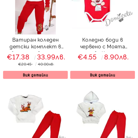
Ватиран коледен
Коледно боди в
детски комплект в
червено с Моята
бяло и червено със
първа Коледа
€17.38
33.99лв.
€4.55
8.90лв.
сърничка, катеричка и
€20.45
40.00лв.
зайче
Виж детайли
Виж детайли