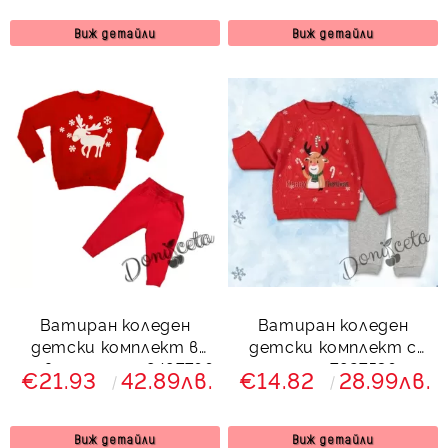
Виж детайли
Виж детайли
Ватиран коледен
Ватиран коледен
детски комплект в
детски комплект с
червено с елен 8497766
еленче 7927536
€21.93
42.89лв.
€14.82
28.99лв.
Виж детайли
Виж детайли