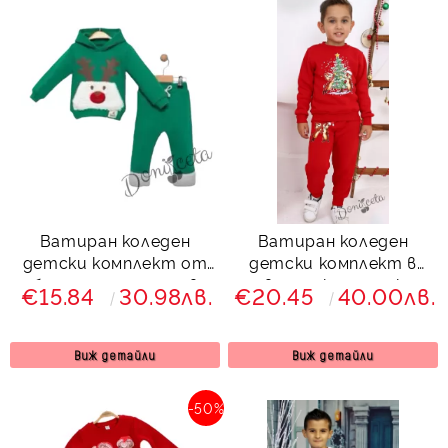
Ватиран коледен
Ватиран коледен
детски комплект от
детски комплект в
блуза и панталон в
червено с катерички и
€15.84
30.98лв.
€20.45
40.00лв.
зелено с плюшени
елха
акценти
Виж детайли
Виж детайли
-50%