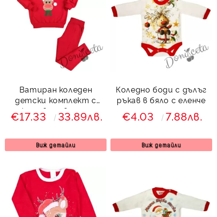
Ватиран коледен
Коледно боди с дълъг
детски комплект с
ръкав в бяло с еленче
клин в червено с
€17.33
33.89лв.
€4.03
7.88лв.
еленче 83554223
Виж детайли
Виж детайли