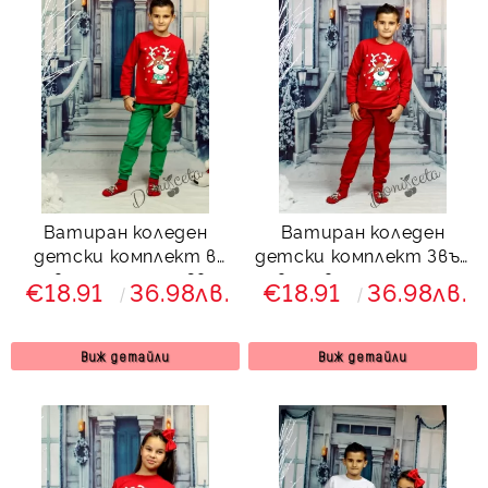
Ватиран коледен
Ватиран коледен
детски комплект в
детски комплект Звън
червено и зелено Звън
в червено с еленче
€18.91
36.98лв.
€18.91
36.98лв.
с елен 7225364
7123441
Виж детайли
Виж детайли