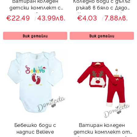
Ватиран коледен
Коледно боди с дълъг
детски комплект с
ръкав в бяло с Дядо
панталон в зелено и
Коледа и сърничка
€22.49
43.99лв.
€4.03
7.88лв.
суитшърт с качулка в
червено с коледно
еленче и надпис
Виж детайли
Виж детайли
Бебешко боди с
Ватиран коледен
надпис Believe
детски комплект от