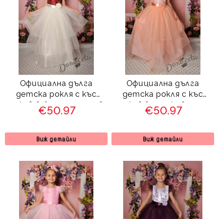
Официална дълга
Официална дълга
детска рокля с къс
детска рокля с къс
ръкав в бордо с тюл в
ръкав в прасковено с
€50.97
€50.97
бяло 288ВЖЕД
тюл 288ПЖД
Виж детайли
Виж детайли