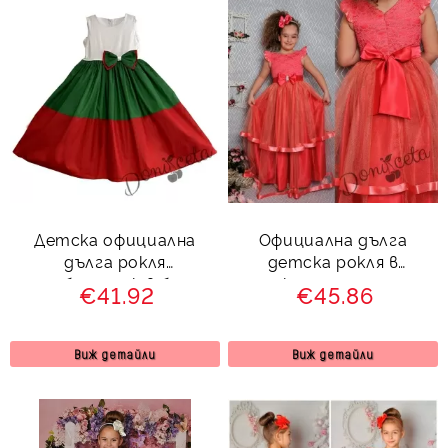
Детска официална
Официална дълга
дълга рокля
детска рокля в
трибагреник в бяло,
циклама с тюл и
€41.92
€45.86
зелено и червено
коланче отзад 212 Д
Виж детайли
Виж детайли