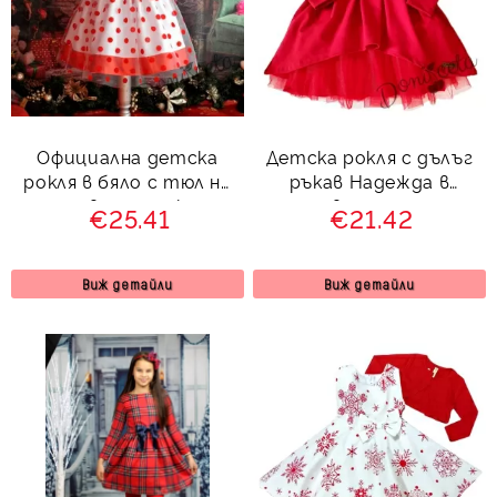
Официална детска
Детска рокля с дълъг
рокля в бяло с тюл на
ръкав Надежда в
червени точки
червено с тюл
€25.41
€21.42
Виж детайли
Виж детайли