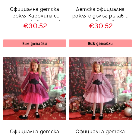
Официална детска
Детска официална
рокля Каролина с
рокля с дълъг ръкав и
дълъг ръкав и тюл в
тюл в лилаво
€30.52
€30.52
циклама
Виж детайли
Виж детайли
Официална детска
Официална детска