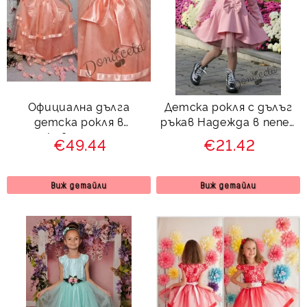
Официална дълга
Детска рокля с дълъг
детска рокля в
ръкав Надежда в пепел
прасковено с тюл и
от рози с тюл
€49.44
€21.42
коланче отзад 212 ПП
Виж детайли
Виж детайли