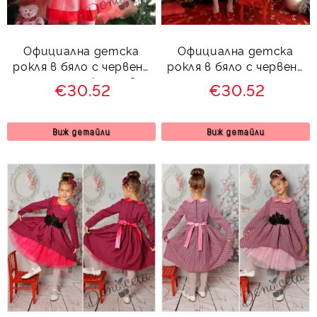
Официална детска
Официална детска
рокля в бяло с червена
рокля в бяло с червена
дантела с колан в
дантела
€30.52
€30.52
червено
Виж детайли
Виж детайли