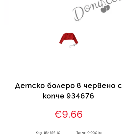
КИ -50%
Детско болеро в червено с
копче 934676
€9.66
Код:
934676-10
Тегло:
0.000
кг