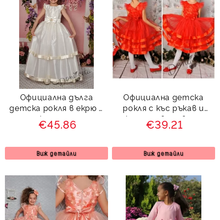
Официална дълга
Официална детска
детска рокля в екрю с
рокля с къс ръкав и
тюл и коланче отзад
коланче в червено
€45.86
€39.21
212ЕД
Виж детайли
Виж детайли