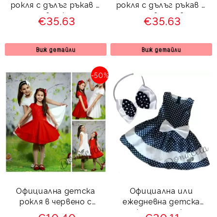
рокля с дълъг ръкав и
рокля с дълъг ръкав и
тюл в циклама
тюл в лилаво
€35.63
€35.63
Виж детайли
Виж детайли
-50%
Официална детска
Официална или
рокля в червено с
ежедневна детска
дантела от едната
рокля на точки с