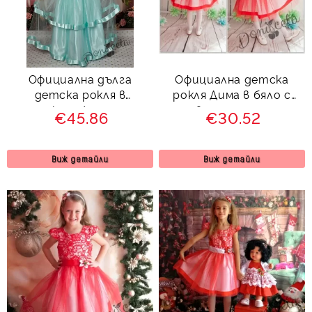
Официална дълга
Официална детска
детска рокля в
рокля Дима в бяло с
тюркоаз/мента с
червена дантела и
€45.86
€30.52
тюл и коланче отзад
нежен тюл в долната
259РД
част
Виж детайли
Виж детайли