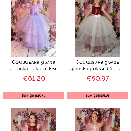
Официална дълга
Официална дълга
детска рокля с къс
детска рокля в бордо
ръкав в лилаво с тюл
с тюл в бяло 288ВЖВД
€61.20
€50.97
288ЛЦД
Виж детайли
Виж детайли