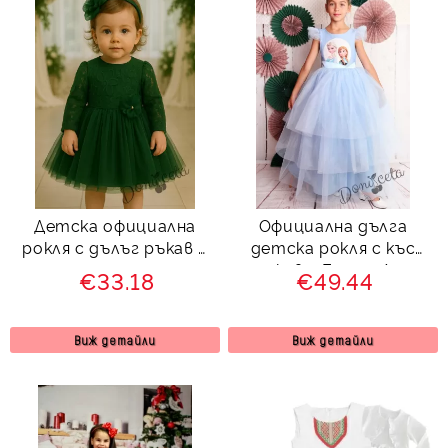
Детска официална
Официална дълга
рокля с дълъг ръкав в
детска рокля с къс
тъмнозелено с
ръкав с Елза и Ана
€33.18
€49.44
дантела и тюл Крис
288АЕТД
от колекция
Зелениада
Виж детайли
Виж детайли