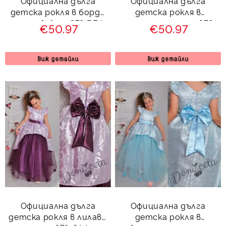
Официална дълга
Официална дълга
детска рокля в бордо
детска рокля в
с тюл в бяло 379 ВЕД
златисто с тюл 379
€50.97
€50.97
ЗФГРД
Виж детайли
Виж детайли
Официална дълга
Официална дълга
детска рокля в лилаво
детска рокля в