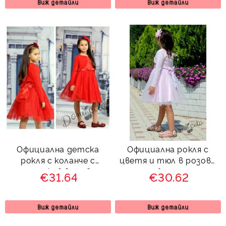
Виж детайли
Виж детайли
Официална детска
Официална рокля с
рокля с коланче с
цветя и тюл в розово
дълъг ръкав в червено
с болеро
€31.64
€30.62
с дантела и тюл с
болеро
Виж детайли
Виж детайли