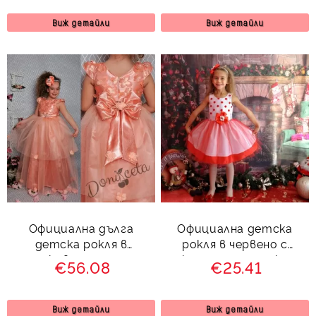
ППТД
Виж детайли
Виж детайли
Официална дълга
Официална детска
детска рокля в
рокля в червено с
прасковено с тюл и
коледна панделка
€56.08
€25.41
панделка отзад 278
ППТД
Виж детайли
Виж детайли