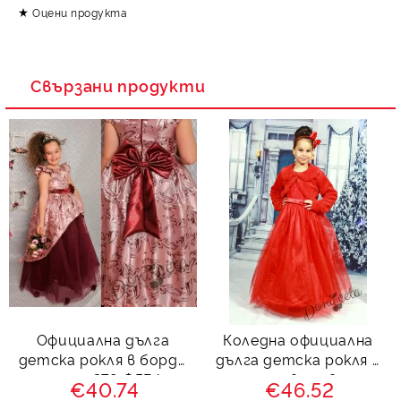
Оцени продукта
Свързани продукти
Официална дълга
Коледна официална
детска рокля в бордо
дълга детска рокля с
с тюл 379 ФГВД
дантела в червено с
€40.74
€46.52
обръч с пухкаво