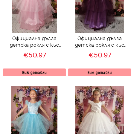
Официална дълга
Официална дълга
детска рокля с къс
детска рокля с къс
ръкав в розово с тюл
ръкав в лилаво с тюл
€50.97
€50.97
288РЖД
288СЛЖД
Виж детайли
Виж детайли