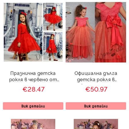
Празнична детска
Официална дълга
рокля в червено от
детска рокля в
дантела и тюл с
циклама с тюл и
€28.47
€50.97
памучно болеро в
панделка отзад 278 ДД
червено
Виж детайли
Виж детайли