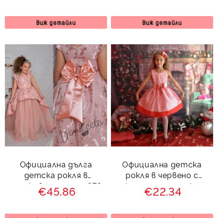
болеро в червено
Виж детайли
Виж детайли
Официална дълга
Официална детска
детска рокля в
рокля в червено с
прасковено с тюл 379
коледна панделка
€45.86
€22.34
ПД