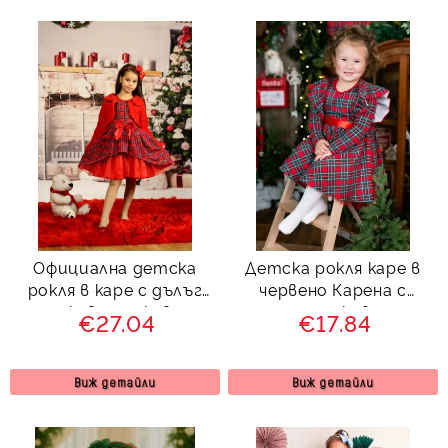
Официална детска
Детска рокля каре в
рокля в каре с дълъг
червено Карена с
ръкав с пухкаво
дълъг ръкав и с
€27.04
€17.84
болеро в червено
къдрички
Карена
Виж детайли
Виж детайли