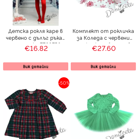
Детска рокля каре в
Комплект от рокличка
червено с дълъг ръкав
за Коледа с червени
с панделка 7766756
снежинки и болеро в
€16.82
€27.60
червено
Виж детайли
Виж детайли
-50%