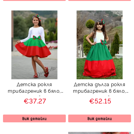
Детска рокля
Детска дълга рокля
трибагреник в бяло,
трибагреник в бяло,
зелено и червено тип
зелено и червено с
€37.27
€52.15
клош с болеро в бяло
пола с обръчи
Вилина
Виж детайли
Виж детайли