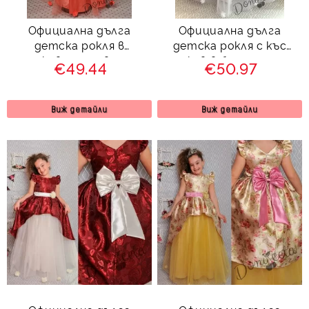
Официална дълга
Официална дълга
детска рокля в
детска рокля с къс
прасковено с цветя и
ръкав в бяло с тюл
€49.44
€50.97
тюл 288-282РСД
379БЖД
Виж детайли
Виж детайли