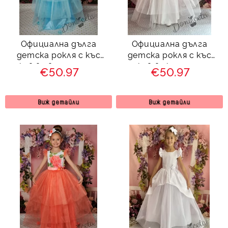
Официална дълга
Официална дълга
детска рокля с къс
детска рокля с къс
ръкав в светлосиньо с
ръкав в екрю с тюл
€50.97
€50.97
тюл 288ССЖД
288ШЖД
Виж детайли
Виж детайли