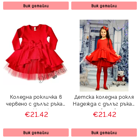
Виж детайли
Виж детайли
Коледна рокличка в
Детска коледна рокля
червено с дълъг ръкав
Надежда с дълъг ръкав
и тюл Надежда
и тюл в червено
€21.42
€21.42
Виж детайли
Виж детайли