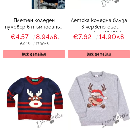
Плетен коледен
Детска коледна блуза
пуловер в тъмносиньо
в червено със
с еленчета
сърнички 4354764
€4.57
8.94лв.
€7.62
14.90лв.
€9.15
17.90лв.
Виж детайли
Виж детайли