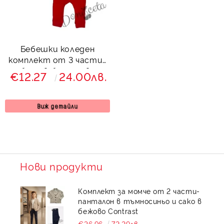
Бебешки коледен
комплект от 3 части-
боди в бяло с две
€12.27
24.00лв.
сърнички и шапка
Виж детайли
Нови продукти
Комплект за момче от 2 части-
панталон в тъмносиньо и сако в
бежово Contrast
€36.96
72.29лв.