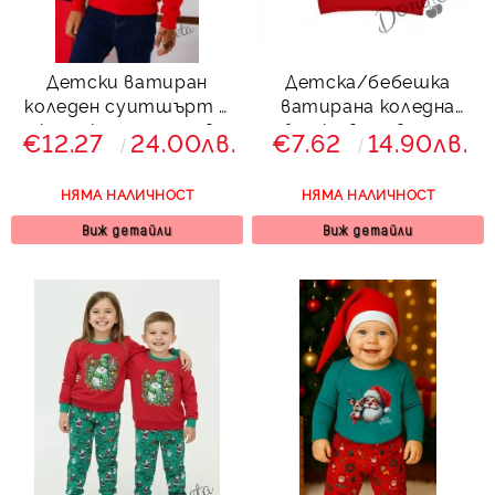
Детски ватиран
Детска/бебешка
коледен суитшърт с
ватирана коледна
качулка за момче в
блузка в червено с
€12.27
24.00лв.
€7.62
14.90лв.
червено с коледно
еленче с шалче
еленче и надпис
НЯМА НАЛИЧНОСТ
НЯМА НАЛИЧНОСТ
Виж детайли
Виж детайли