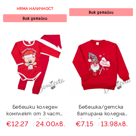
НЯМА НАЛИЧНОСТ
Виж детайли
Виж детайли
Бебешки коледен
Бебешка/детска
комплект от 3 части
ватирана коледна
с Моята първа Коледа
блузка в червено
€12.27
24.00лв.
€7.15
13.98лв.
Джуджето