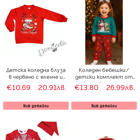
Детска коледна блуза
Коледен бебешки/
в червено с еленче и
детски комплект от
надпис
блуза в зелено с
€10.69
20.91лв.
€13.80
26.99лв.
коледна картинка и
панталонки в червено
с коледни мотиви
Виж детайли
Виж детайли