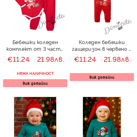
Бебешки коледен
Коледен бебешки
комплект от 3 части
гащеризон в червено с
със сърничка
коледна картинка с
€11.24
21.98лв.
€11.24
21.98лв.
дълъг ръкав на бели и
червени райета
НЯМА НАЛИЧНОСТ
Виж детайли
Виж детайли