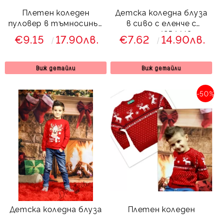
Плетен коледен
Детска коледна блуза
пуловер в тъмносиньо
в сиво с еленче с
с еленче
шалче 4354442
€9.15
17.90лв.
€7.62
14.90лв.
Виж детайли
Виж детайли
-50%
Детска коледна блуза
Плетен коледен