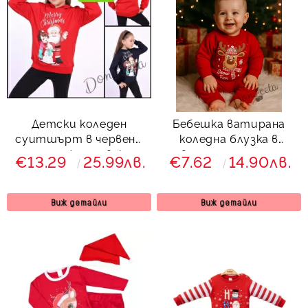
Детски коледен
Бебешка ватирана
суитшърт в червено
коледна блузка в
със снежен човек и
червено с еленче с шал
€13.29
25.99лв.
€7.62
14.90лв.
Дядо Коледа
Виж детайли
Виж детайли