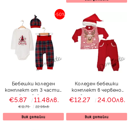
-50%
Бебешки коледен
Коледен бебешки
комплект от 3 части-
комплект в червено
боди в бяло,
от 3 части с еленче
€5.87
11.48лв.
€12.27
24.00лв.
панталони и шапка
€11.75
22.98лв.
каре
Виж детайли
Виж детайли