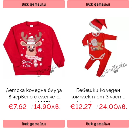
Виж детайли
Виж детайли
Детска коледна блуза
Бебешки коледен
в червено с еленче с
комплект от 3 части
шалче 469371
с Дядо Коледа и елен
€7.62
14.90лв.
€12.27
24.00лв.
Виж детайли
Виж детайли