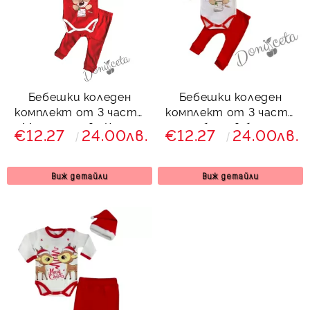
Бебешки коледен
Бебешки коледен
комплект от 3 части
комплект от 3 части
с Моята първа Коледа
от боди в бяло с
€12.27
24.00лв.
€12.27
24.00лв.
675004653
Моята първа Коледа
Виж детайли
Виж детайли