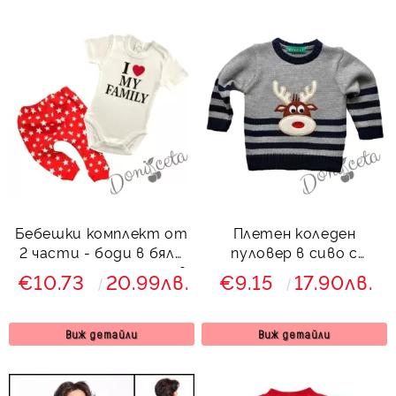
Бебешки комплект от
Плетен коледен
2 части - боди в бяло
пуловер в сиво с
с надпис и панталон в
еленче
€10.73
20.99лв.
€9.15
17.90лв.
червено на звези
Виж детайли
Виж детайли