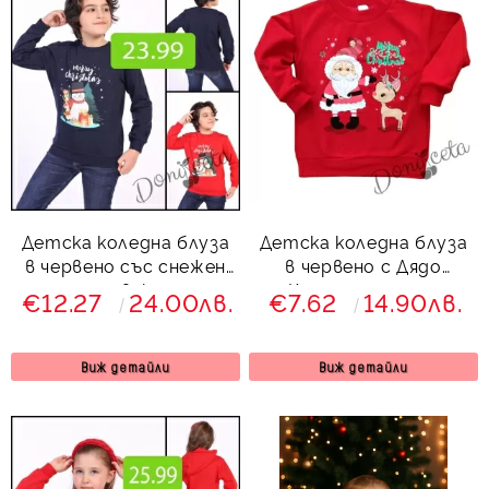
Детска коледна блуза
Детска коледна блуза
в червено със снежен
в червено с Дядо
човек
Коледа и еленче
€12.27
24.00лв.
€7.62
14.90лв.
Виж детайли
Виж детайли