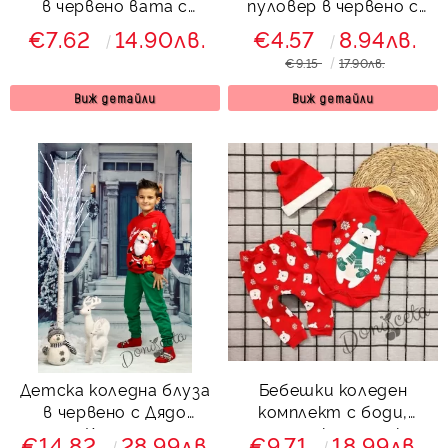
в червено вата с
пуловер в червено с
еленче с шалче за
еленчета
€7.62
14.90лв.
€4.57
8.94лв.
момче
€9.15
17.90лв.
Виж детайли
Виж детайли
Детска коледна блуза
Бебешки коледен
в червено с Дядо
комплект с боди,
Коледа
панталонки и шапка с
€14.82
28.99лв.
€9.71
18.99лв.