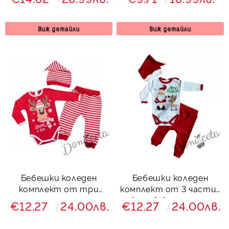
мечок в червено
Виж детайли
Виж детайли
Бебешки коледен
Бебешки коледен
комплект от три
комплект от 3 части-
части с еленче
боди в бяло с дядо
€12.27
24.00лв.
€12.27
24.00лв.
Коледа и сърничка