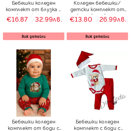
Бебешки коледен
Коледен бебешки/
комплект от блузка в
детски комплект от
бяло с коледна
блуза в червено и
€16.87
32.99лв.
€13.80
26.99лв.
картинка и
панталонки в зелено с
панталонки в зелено
коледни мотиви
Виж детайли
Виж детайли
Бебешки коледен
Бебешки коледен
комплект от боди с
комплект с боди с