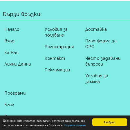
Бързи връзки:
Начало
Условия за
Доставка
ползване
Вход
Платформа за
Регистрация
ОРС
За Нас
Контакт
Често задавани
Лични Данни
въпроси
Рекламации
Условия за
замяна
Програми
Блог
Размери
Doniceta.com използва бисквитки. Разглеждайки сайта, Вие
Разбрах!
се съгласявате с използването на бисквитки.
Научете повече
Отказ от