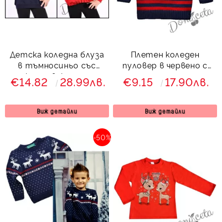
Детска коледна блуза
Плетен коледен
в тъмносиньо със
пуловер в червено с
снежен човек и надпис
еленче
€14.82
28.99лв.
€9.15
17.90лв.
Виж детайли
Виж детайли
-50%