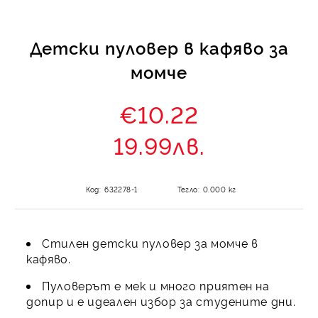
Детски пуловер в кафяво за
момче
€10.22
19.99лв.
Код:
632278-1
Тегло:
0.000
кг
Стилен детски пуловер за момче в
кафяво.
Пуловерът е мек и много приятен на
допир и е идеален избор за студените дни.