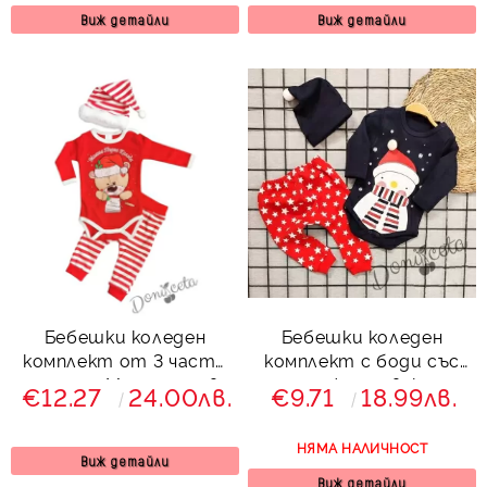
Виж детайли
Виж детайли
Бебешки коледен
Бебешки коледен
комплект от 3 части
комплект с боди със
с надпис Моята първа
снежен човек,
€12.27
24.00лв.
€9.71
18.99лв.
Коледа
панталонки с
звездички и шапка
НЯМА НАЛИЧНОСТ
Виж детайли
Виж детайли