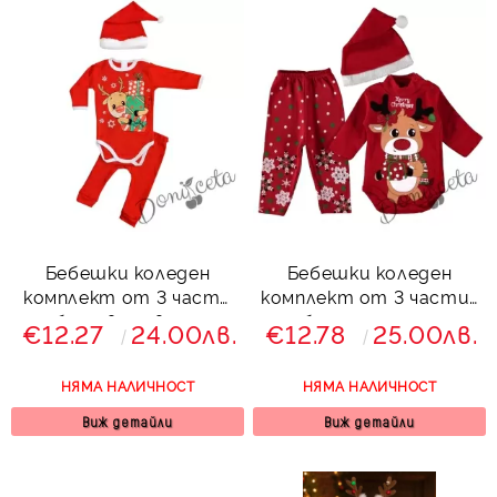
Бебешки коледен
Бебешки коледен
комплект от 3 части
комплект от 3 части-
- боди в червено с
боди с еленче,
€12.27
24.00лв.
€12.78
25.00лв.
еленче и шапка
панталони с коледни
мотиви и шапка
НЯМА НАЛИЧНОСТ
НЯМА НАЛИЧНОСТ
Виж детайли
Виж детайли