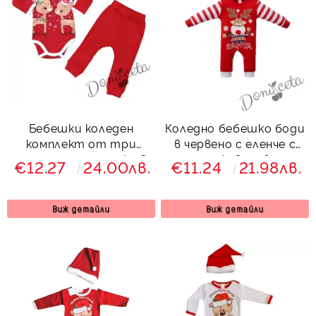
Бебешки коледен
Коледно бебешко боди
комплект от три
в червено с еленче с
части със сърнички в
дълъг ръкав на бели и
€12.27
24.00лв.
€11.24
21.98лв.
червено
червени райета
Виж детайли
Виж детайли