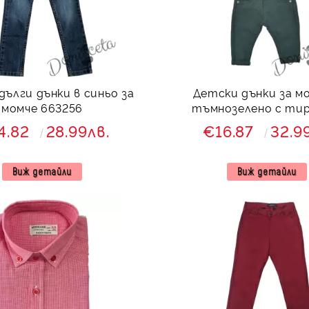
дълги дънки в синьо за
Детски дънки за мо
момче 663256
тъмнозелено с ти
4.82
28.99лв.
€16.87
32.9
Виж детайли
Виж детайли