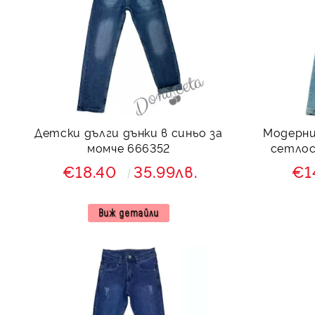
Детски дълги дънки в синьо за
Модерни
момче 666352
сетлос
€18.40
35.99лв.
€1
Виж детайли