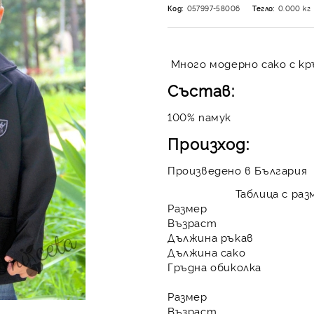
Код:
057997-58006
Тегло:
0.000
кг
Много модерно сако с кр
Състав:
100% памук
Произход:
Произведено в България
Таблица с размери
Размер
Възраст
Дължина ръкав
Дължина сако
Гръдна обиколка
Размер
Възраст