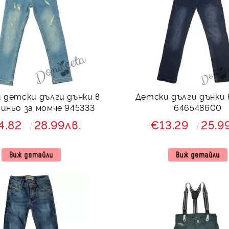
 детски дълги дънки в
Детски дълги дънки 
иньо за момче 945333
646548600
4.82
28.99лв.
€13.29
25.9
Виж детайли
Виж детайли