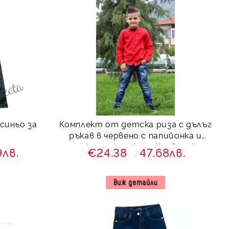
синьо за
Комплект от детска риза с дълъг
ръкав в червено с папийонка и
дънки от колекция Червеника
9лв.
€24.38
47.68лв.
Виж детайли