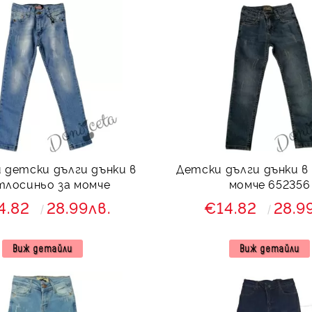
 детски дълги дънки в
Детски дълги дънки в 
тлосиньо за момче
момче 652356
4.82
28.99лв.
€14.82
28.9
Виж детайли
Виж детайли