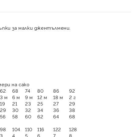
ъпки за малки джентълмени.
 на сако
62
68
74
80
86
92
3 м
6 м
9 м
12 м
18 м
2 г
19
21
23
25
27
29
29
30
32
34
36
38
56
58
60
62
64
68
98
104
110
116
122
128
3
4
5
6
7
8