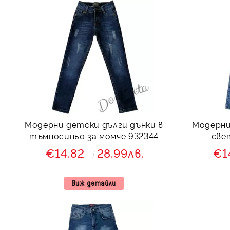
Модерни детски дълги дънки в
Модерни
тъмносиньо за момче 932344
све
€14.82
28.99лв.
€1
Виж детайли