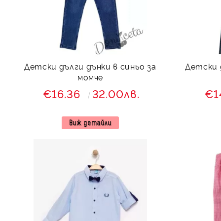
Детски дълги дънки в синьо за
Детски 
момче
€16.36
32.00лв.
€1
Виж детайли