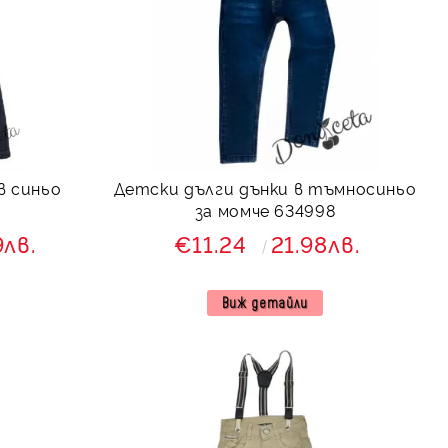
в синьо
Детски дълги дънки в тъмносиньо
за момче 634998
9лв.
€11.24
21.98лв.
Виж детайли