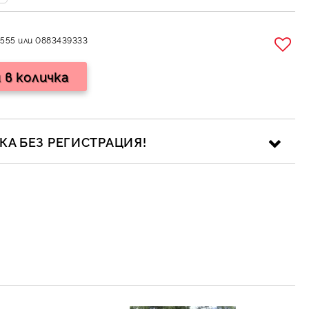
555 или 0883439333
А БЕЗ РЕГИСТРАЦИЯ!
ика за личните данни
рамките на работния ден.