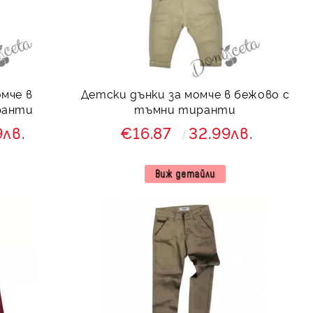
мче в
Детски дънки за момче в бежово с
ранти
тъмни тиранти
9лв.
€16.87
32.99лв.
Виж детайли