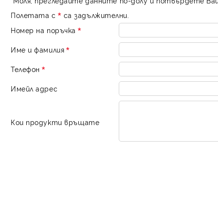
Моля, прегледайте данните по-долу и потвърдете Ва
Полетата с
са задължителни.
Номер на поръчка
Име и фамилия
Телефон
Имейл адрес
Кои продукти връщате