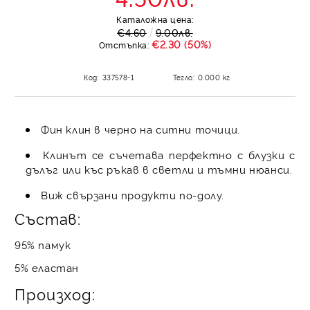
Каталожна цена:
€4.60
9.00лв.
€2.30 (50%)
Отстъпка:
Код:
337578-1
Тегло:
0.000
кг
Фин клин в черно на ситни точици.
Клинът се съчетава перфектно с блузки с
дълъг или къс ръкав в светли и тъмни нюанси.
Виж свързани продукти по-долу.
Състав:
95% памук
5% еластан
Произход: