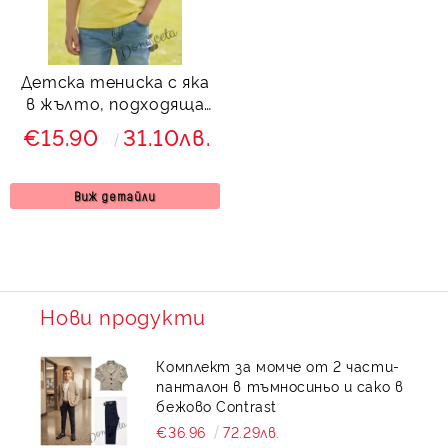
Детска тениска с яка
в жълто, подходяща
за момче или момиче и
€15.90
31.10лв.
за ученическа
униформа
Виж детайли
Нови продукти
Комплект за момче от 2 части-
панталон в тъмносиньо и сако в
бежово Contrast
€36.96
72.29лв.