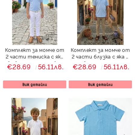
Комплект за момче от
Комплект за момче от
2 части тениска с яка
2 части блузка с яка в
в светлосинъо и бял
светлосиньо и
€28.69
56.11лв.
€28.69
56.11лв.
панталон
панталон в бежово
Виж детайли
Виж детайли