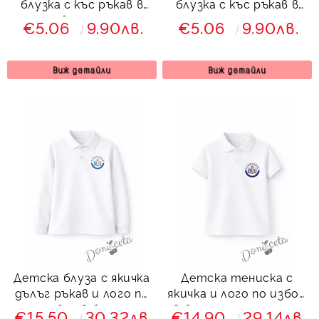
блузка с къс ръкав в
блузка с къс ръкав в
розово с надпис
черно с надпис
€5.06
9.90лв.
€5.06
9.90лв.
Виж детайли
Виж детайли
Детска блуза с якичка
Детска тениска с
дълъг ръкав и лого по
якичка и лого по избор
избор в бяло,
в бяло, подходяща за
€15.50
30.32лв.
€14.90
29.14лв.