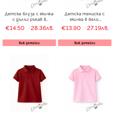
Детска блуза с якичка
Детска тениска с
с дълъг ръкав в
якичка в бяло,
светлосиньо,
подходяща за момче
€14.50
28.36лв.
€13.90
27.19лв.
подходяща за момче
или момиче и за
или момиче и за
ученическа униформа
ученическа униформа
Виж детайли
Виж детайли