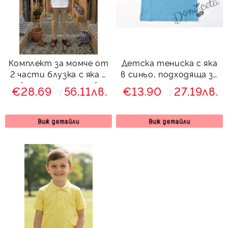
Комплект за момче от
Детска тениска с яка
2 части блузка с яка в
в синьо, подходяща за
бяло и панталон в
момче или момиче и за
€28.69
56.11лв.
€13.90
27.19лв.
бежово
ученическа униформа
Виж детайли
Виж детайли