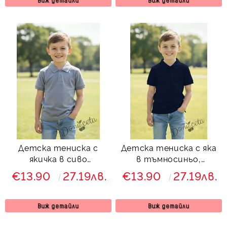
Детска тениска с
Детска тениска с яка
якичка в сиво
в тъмносиньо,
подходяща за момче
подходяща за момче
€13.90
27.19лв.
€13.90
27.19лв.
или момиче и за
или момиче и за
ученическа униформа
ученическа униформа
Виж детайли
Виж детайли