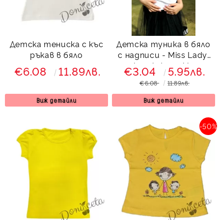
Детска тениска с къс
Детска туника в бяло
ръкав в бяло
с надписи - Miss Lady,
je suis tres chic
€6.08
11.89лв.
€3.04
5.95лв.
€6.08
11.89лв.
Виж детайли
Виж детайли
-50%