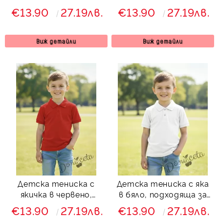
подходяща за момче
подходяща за момче
€13.90
27.19лв.
€13.90
27.19лв.
или момиче и за
или момиче и за
ученическа униформа
ученическа униформа
Виж детайли
Виж детайли
Детска тениска с
Детска тениска с яка
якичка в червено,
в бяло, подходяща за
подходяща за момче
момче или момиче и за
€13.90
27.19лв.
€13.90
27.19лв.
или момиче и за
ученическа униформа