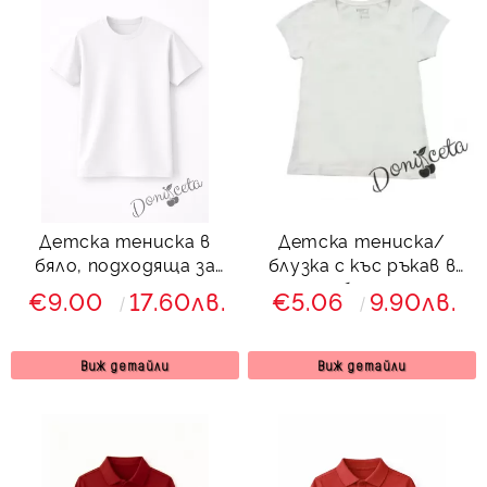
Детска тениска в
Детска тениска/
бяло, подходяща за
блузка с къс ръкав в
момче или момиче и за
бяло
€9.00
17.60лв.
€5.06
9.90лв.
ученическа униформа
Виж детайли
Виж детайли