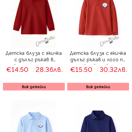
Детска блуза с якичка
Детска блуза с якичка
с дълъг ръкав в
дълъг ръкав и лого по
червено, подходяща за
избор в червено,
€14.50
28.36лв.
€15.50
30.32лв.
момче или момиче и за
подходяща за момче
ученическа униформа
или момиче и за
ученическа униформа
Виж детайли
Виж детайли