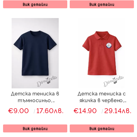
Виж детайли
Виж детайли
Детска тениска в
Детска тениска с
тъмносиньо,
якичка в червено,
подходяща за момче
подходяща за момче
€9.00
17.60лв.
€14.90
29.14лв.
или момиче и за
или момиче и за
ученическа униформа
ученическа униформа
Виж детайли
Виж детайли