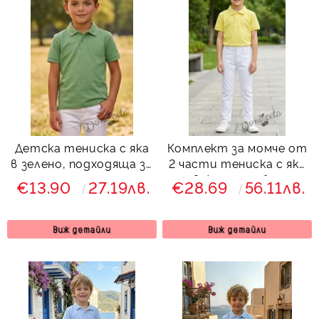
Детска тениска с яка
Комплект за момче от
в зелено, подходяща за
2 части тениска с яка
момче или момиче и за
в жълто и бял
€13.90
27.19лв.
€28.69
56.11лв.
ученическа униформа
панталон
Виж детайли
Виж детайли