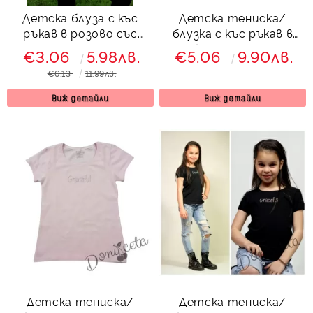
Детска блуза с къс
Детска тениска/
ръкав в розово със
блузка с къс ръкав в
Сой Луна
бяло с надпис
€3.06
5.98лв.
€5.06
9.90лв.
€6.13
11.99лв.
Виж детайли
Виж детайли
Детска тениска/
Детска тениска/