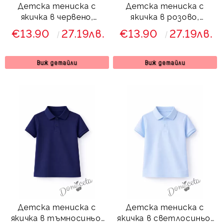
Детска тениска с
Детска тениска с
якичка в червено,
якичка в розово,
подходяща за момче
подходяща за момче
€13.90
27.19лв.
€13.90
27.19лв.
или момиче и за
или момиче и за
ученическа униформа
ученическа униформа
Виж детайли
Виж детайли
Детска тениска с
Детска тениска с
якичка в тъмносиньо,
якичка в светлосиньо,