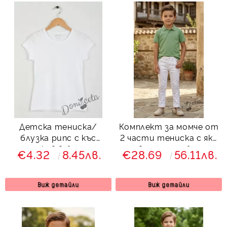
Детска тениска/
Комплект за момче от
блузка рипс с къс
2 части тениска с яка
ръкав в бяло
в зелено и бял
€4.32
8.45лв.
€28.69
56.11лв.
панталон
Виж детайли
Виж детайли