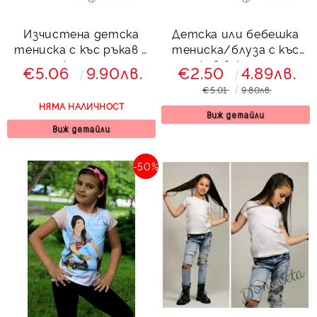
Изчистена детска
Детска или бебешка
тениска с къс ръкав в
тениска/блуза с къс
жълто
ръкав в жълто с
€5.06
9.90лв.
€2.50
4.89лв.
момиченце
€5.01
9.80лв.
НЯМА НАЛИЧНОСТ
Виж детайли
Виж детайли
-50%