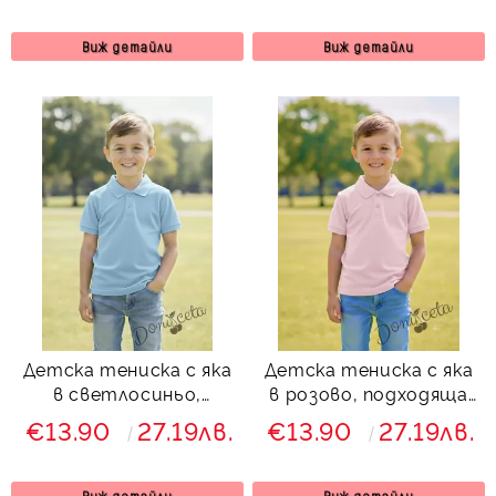
ученическа униформа
Виж детайли
Виж детайли
Детска тениска с яка
Детска тениска с яка
в светлосиньо,
в розово, подходяща
подходяща за момче
за момче или момиче и
€13.90
27.19лв.
€13.90
27.19лв.
или момиче и за
за ученическа
ученическа униформа
униформа
Виж детайли
Виж детайли