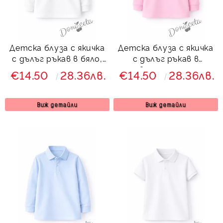
Детска блуза с якичка
Детска блуза с якичка
с дълъг ръкав в бяло,
с дълъг ръкав в
подходяща за момче
розово, подходяща за
€14.50
28.36лв.
€14.50
28.36лв.
или момиче и за
момче или момиче и за
ученическа униформа
ученическа униформа
Виж детайли
Виж детайли