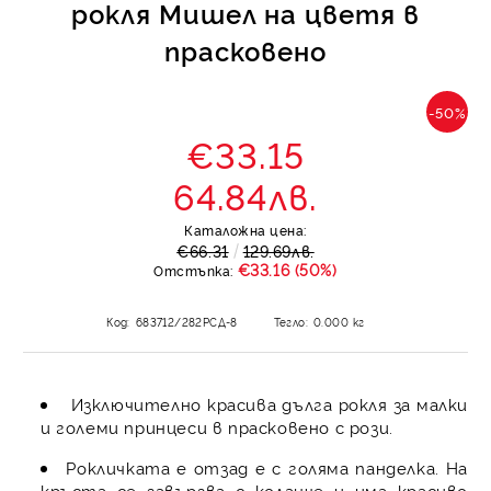
рокля Мишел на цветя в
прасковено
-50%
€33.15
64.84лв.
Каталожна цена:
€66.31
129.69лв.
€33.16 (50%)
Отстъпка:
Код:
683712/282РСД-8
Тегло:
0.000
кг
Изключително красива дълга рокля за малки
и големи принцеси в прасковено с рози.
Рокличката е отзад е с голяма панделка. На
кръста се завързва с коланче и има красиво