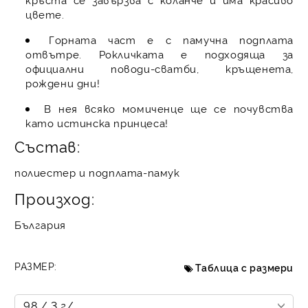
цвете.
Горната част е с памучна подплата
отвътре. Рокличката е подходяща за
официални поводи-сватби, кръщенета,
рождени дни!
В нея всяко момиченце ще се почувства
като истинска принцеса!
Състав:
полиестер и подплата-памук
Произход:
България
РАЗМЕР:
Таблица с размери