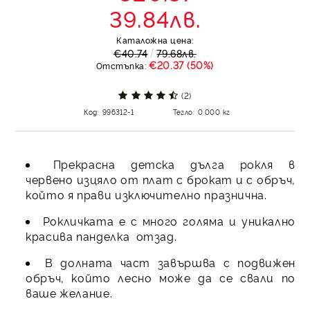
39.84лв.
Каталожна цена:
€40.74
79.68лв.
€20.37 (50%)
Отстъпка:
(2)
Код:
996312-1
Тегло:
0.000
кг
Прекрасна детска дълга рокля в
червено изцяло от плат с брокат и с обръч,
който я прави изключително празнична.
Рокличката е с много голяма и уникално
красива панделка отзад.
В долната част завършва с подвижен
обръч, който лесно може да се свали по
ваше желание.