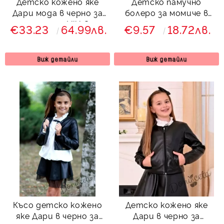
Детско кожено яке
Детско памучно
Дари мода в черно за
болеро за момиче в
момиче с цип Viki Craze
черно
€33.23
64.99лв.
€9.57
18.72лв.
Виж детайли
Виж детайли
Късо детско кожено
Детско кожено яке
яке Дари в черно за
Дари в черно за