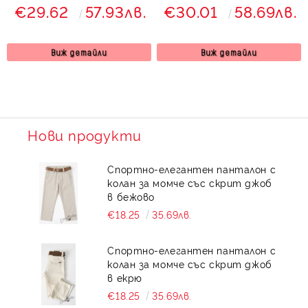
момиче
момиче с цип и
€29.62
57.93лв.
€30.01
58.69лв.
джобчета
Виж детайли
Виж детайли
Нови продукти
Спортно-елегантен панталон с
колан за момче със скрит джоб
в бежово
€18.25
35.69лв.
Спортно-елегантен панталон с
колан за момче със скрит джоб
в екрю
€18.25
35.69лв.