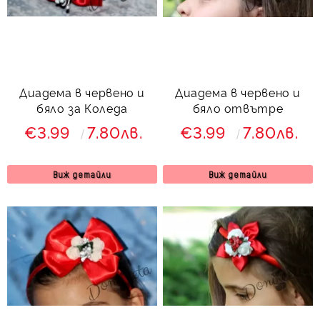
Диадема в червено и
Диадема в червено и
бяло за Коледа
бяло отвътре
€3.99
7.80лв.
€3.99
7.80лв.
Виж детайли
Виж детайли