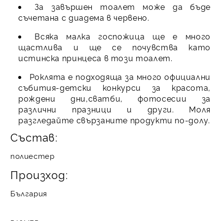
За завършен тоалет може да бъде
съчетана с диадема в червено.
Всяка малка госпожица ще е много
щастлива и ще се почувства като
истинска принцеса в този тоалет.
Роклята е подходяща за много официални
събития-детски конкурси за красота,
рождени дни,сватби, фотосесии за
различни празници и други. Моля
разгледайте свързаните продукти по-долу.
Състав:
полиестер
Произход:
България