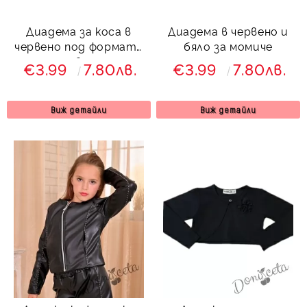
Диадема за коса в
Диадема в червено и
червено под формата
бяло за момиче
на цвете
€3.99
7.80лв.
€3.99
7.80лв.
Виж детайли
Виж детайли