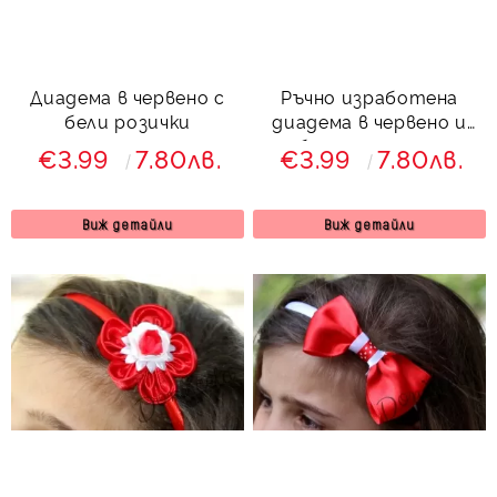
Диадема в червено с
Ръчно изработена
бели розички
диадема в червено и
бяло за момиче
€3.99
7.80лв.
€3.99
7.80лв.
Виж детайли
Виж детайли