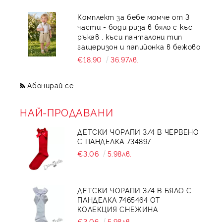
Комплект за бебе момче от 3
части - боди риза в бяло с къс
ръкав , къси панталони тип
гащеризон и папийонка в бежово
€18.90
36.97лв.
Абонирай се
НАЙ-ПРОДАВАНИ
ДЕТСКИ ЧОРАПИ 3/4 В ЧЕРВЕНО
С ПАНДЕЛКА 734897
€3.06
5.98лв.
ДЕТСКИ ЧОРАПИ 3/4 В БЯЛО С
ПАНДЕЛКА 7465464 ОТ
КОЛЕКЦИЯ СНЕЖИНА
€3.06
5.98лв.