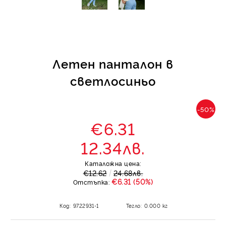
Летен панталон в
светлосиньо
-50%
€6.31
12.34лв.
Каталожна цена:
€12.62
24.68лв.
€6.31 (50%)
Отстъпка:
Код:
9722931-1
Тегло:
0.000
кг