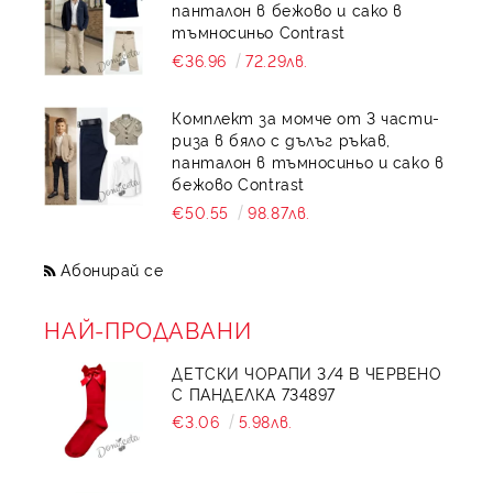
панталон в бежово и сако в
тъмносиньо Contrast
€36.96
72.29лв.
Комплект за момче от 3 части-
риза в бяло с дълъг ръкав,
панталон в тъмносиньо и сако в
бежово Contrast
€50.55
98.87лв.
Абонирай се
НАЙ-ПРОДАВАНИ
ДЕТСКИ ЧОРАПИ 3/4 В ЧЕРВЕНО
С ПАНДЕЛКА 734897
€3.06
5.98лв.