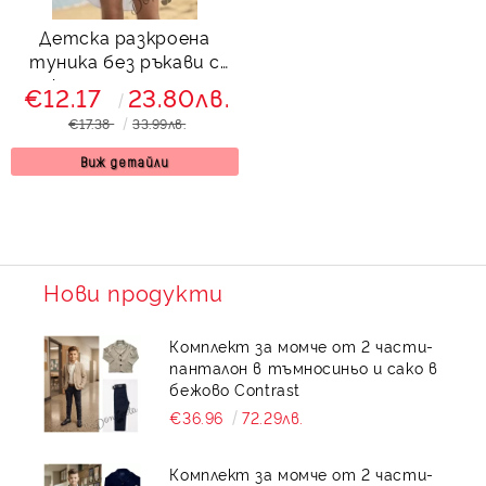
Детска разкроена
туника без ръкави с
флорален принт
€12.17
23.80лв.
€17.38
33.99лв.
Виж детайли
Нови продукти
Комплект за момче от 2 части-
панталон в тъмносиньо и сако в
бежово Contrast
€36.96
72.29лв.
Комплект за момче от 2 части-