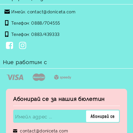
Имейл:
contact@doniceta.com
Телефон:
0888/704555
Телефон:
0883/439333
Ние работим с
Абонирай се за нашия бюлетин
contact@doniceta.com