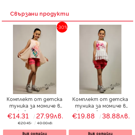
Свързани продукти
-30%
Комплект от детска
Комплект от детска
туника за момиче в
туника за момиче в
прасковено с орхидеи
екрю с цветя с къси
€14.31
27.99лв.
€19.88
38.88лв.
и къси панталонки в
панталонки в циклама
€20.45
40.00лв.
циклама
Виж детайли
Виж детайли