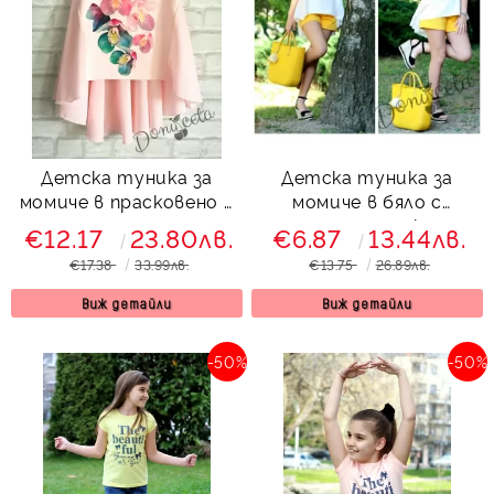
Детска туника за
Детска туника за
момиче в прасковено с
момиче в бяло с
орхидеи
момиче с шапка с
€12.17
23.80лв.
€6.87
13.44лв.
жълти цветя
€17.38
33.99лв.
€13.75
26.89лв.
Виж детайли
Виж детайли
-50%
-50%