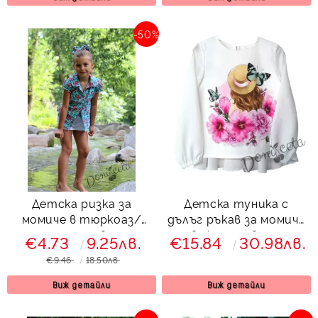
-50%
Детска ризка за
Детска туника с
момиче в тюркоаз/
дълъг ръкав за момиче
мента на цветя
в екрю с цветя
€4.73
9.25лв.
€15.84
30.98лв.
€9.46
18.50лв.
Виж детайли
Виж детайли