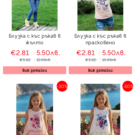
Блузка с къс ръкав в
Блузка с къс ръкав в
жълто
прасковено
€2.81
5.50лв.
€2.81
5.50лв.
€5.62
10.99лв.
€5.62
10.99лв.
Виж детайли
Виж детайли
-30%
-30%