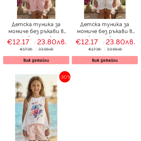
Детска туника за
Детска туника за
момиче без ръкави в
момиче без ръкави в
прасковено с цветя
бяло с цветя
€12.17
23.80лв.
€12.17
23.80лв.
€17.38
33.99лв.
€17.38
33.99лв.
Виж детайли
Виж детайли
-30%