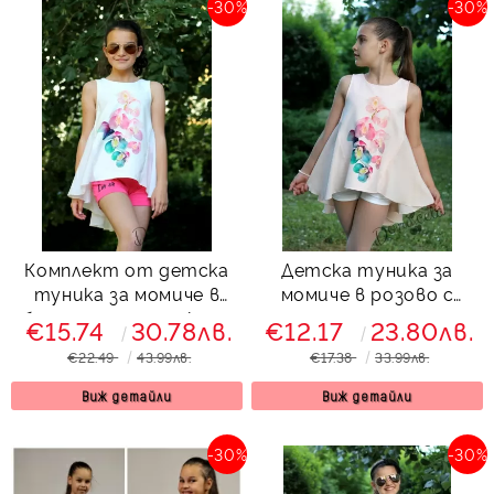
-30%
-30%
Комплект от детска
Детска туника за
туника за момиче в
момиче в розово с
бяло с орхидеи и къси
орхидеи
€15.74
30.78лв.
€12.17
23.80лв.
панталонки в циклама
€22.49
43.99лв.
€17.38
33.99лв.
Виж детайли
Виж детайли
-30%
-30%