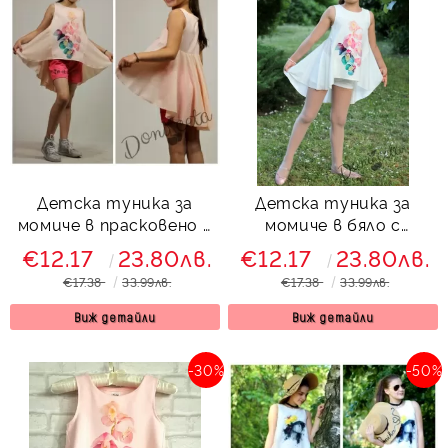
Детска туника за
Детска туника за
момиче в прасковено с
момиче в бяло с
орхидеи
орхидеи
€12.17
23.80лв.
€12.17
23.80лв.
€17.38
33.99лв.
€17.38
33.99лв.
Виж детайли
Виж детайли
-30%
-50%