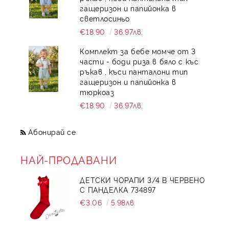
гащеризон и папийонка в
светлосиньо
€18.90
36.97лв.
Комплект за бебе момче от 3
части - боди риза в бяло с къс
ръкав , къси панталони тип
гащеризон и папийонка в
тюркоаз
€18.90
36.97лв.
Абонирай се
НАЙ-ПРОДАВАНИ
ДЕТСКИ ЧОРАПИ 3/4 В ЧЕРВЕНО
С ПАНДЕЛКА 734897
€3.06
5.98лв.