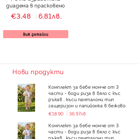
диадема в прасковено
€3.48
6.81лв.
Виж детайли
Нови продукти
Комплект за бебе момче от 3
части - боди риза в бяло с къс
ръкав , къси панталони тип
гащеризон и папийонка в бежово
€18.90
36.97лв.
Комплект за бебе момче от 3
части - боди риза в бяло с къс
ръкав , къси панталони тип