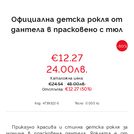
Официална детска рокля от
дантела в прасковено с тюл
-50%
€12.27
24.00лв.
Каталожна цена:
€24.54
48.00лв.
€12.27 (50%)
Отстъпка:
Код:
4739322-5
Тегло:
0.000
кг
Приказно красива и стилна детска рокля за
момиче в прасковена дантела. Роклята е от