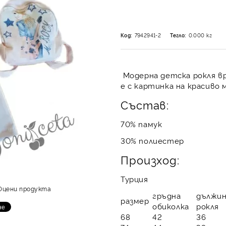
Код:
7942941-2
Тегло:
0.000
кг
Модерна детска рокля вр
е с картинка на красиво
Състав:
70% памук
30% полиестер
Произход:
Турция
Оцени продукта
гръдна
дължи
размер
обиколка
рокля
68
42
36