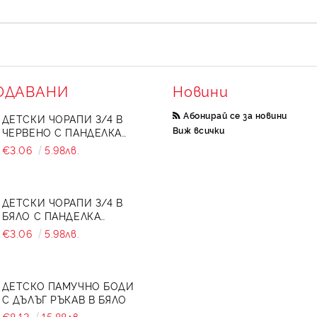
ОДАВАНИ
Новини
Абонирай се за новини
ДЕТСКИ ЧОРАПИ 3/4 В
Виж всички
ЧЕРВЕНО С ПАНДЕЛКА
734897
€3.06
5.98лв.
ДЕТСКИ ЧОРАПИ 3/4 В
БЯЛО С ПАНДЕЛКА
7465464 ОТ КОЛЕКЦИЯ
€3.06
5.98лв.
СНЕЖИНА
ДЕТСКО ПАМУЧНО БОДИ
С ДЪЛЪГ РЪКАВ В БЯЛО
€8.12
15.88лв.