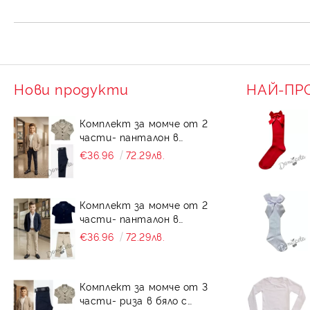
Нови продукти
НАЙ-ПР
Комплект за момче от 2
части- панталон в
тъмносиньо и сако в
€36.96
72.29лв.
бежово Contrast
Комплект за момче от 2
части- панталон в
бежово и сако в
€36.96
72.29лв.
тъмносиньо Contrast
Комплект за момче от 3
части- риза в бяло с