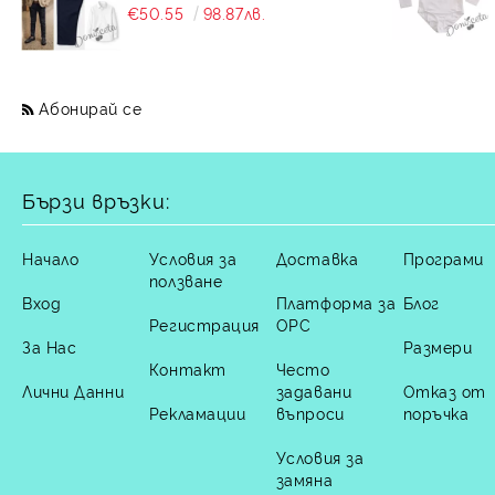
дълъг ръкав, панталон в
€50.55
98.87лв.
тъмносиньо и сако в
бежово Contrast
Абонирай се
Бързи връзки:
Начало
Условия за
Доставка
Програми
ползване
Вход
Платформа за
Блог
Регистрация
ОРС
За Нас
Размери
Контакт
Често
Лични Данни
задавани
Отказ от
Рекламации
въпроси
поръчка
Условия за
замяна