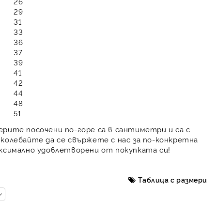
26
29
31
33
36
37
39
41
42
44
48
51
ерите посочени по-горе са в сантиметри и са с
 колебайте да се свържете с нас за по-конкретна
аксимално удовлетворени от покупката си!
Таблица с размери