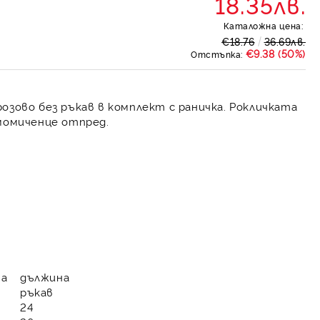
18.35лв.
Каталожна цена:
€18.76
36.69лв.
€9.38 (50%)
Отстъпка:
озово без ръкав в комплект с раничка. Рокличката
 момиченце отпред.
на
дължина
ръкав
24