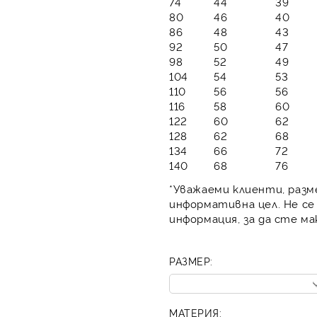
74
44
39
80
46
40
86
48
43
92
50
47
98
52
49
104
54
53
110
56
56
116
58
60
122
60
62
128
62
68
134
66
72
140
68
76
*Уважаеми клиенти, разм
информативна цел. Не се
информация, за да сте м
РАЗМЕР:
МАТЕРИЯ: