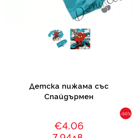
КИ -50%
Детска пижама със
Спайдърмен
-50%
€4.06
7.94лв.