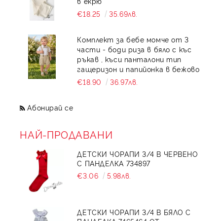
в екрю
€18.25
35.69лв.
Комплект за бебе момче от 3
части - боди риза в бяло с къс
ръкав , къси панталони тип
гащеризон и папийонка в бежово
€18.90
36.97лв.
Абонирай се
НАЙ-ПРОДАВАНИ
ДЕТСКИ ЧОРАПИ 3/4 В ЧЕРВЕНО
С ПАНДЕЛКА 734897
€3.06
5.98лв.
ДЕТСКИ ЧОРАПИ 3/4 В БЯЛО С