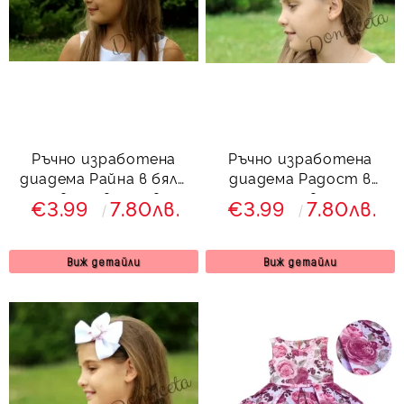
Ръчно изработена
Ръчно изработена
диадема Райна в бяло
диадема Радост в
с цветя в розово
розово
€3.99
7.80лв.
€3.99
7.80лв.
Виж детайли
Виж детайли