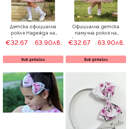
Детска официална
Официална детска
рокля Надежда на
памучна рокля на
цветя с тюл в пепел
цветя Надежда с тюл
€32.67
63.90лв.
€32.67
63.90лв.
от рози
в пепел от рози
Виж детайли
Виж детайли