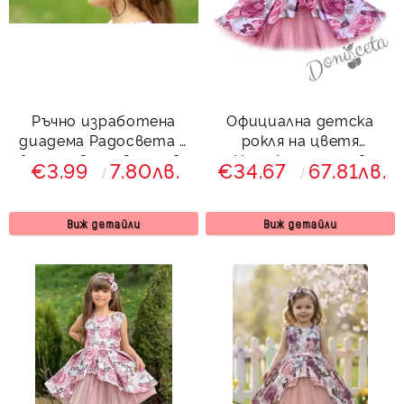
Ръчно изработена
Официална детска
диадема Радосвета в
рокля на цветя
бяло с цветя в розово
Надежда с тюл в
€3.99
7.80лв.
€34.67
67.81лв.
пепел от рози
Виж детайли
Виж детайли