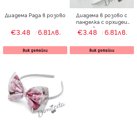
Диадема Рада в розово
Диадема в розово с
панделка с орхидеи
Вилина
€3.48
6.81лв.
€3.48
6.81лв.
Виж детайли
Виж детайли