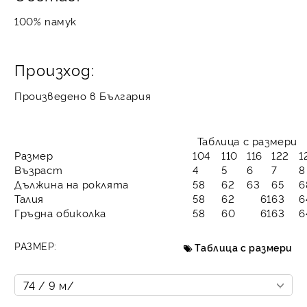
100% памук
Произход:
Произведено в България
Таблица с размери
Размер
104
110
116
122
1
Възраст
4
5
6
7
8
Дължина на роклята
58
62
63
65
6
Талия
58
62
61
63
6
Гръдна обиколка
58
60
61
63
6
РАЗМЕР:
Таблица с размери