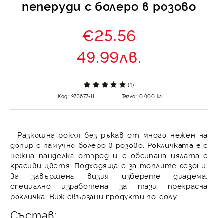
пеперуди с болеро в розово
€25.56
49.99лв.
(1)
Код:
973677-11
Тегло:
0.000
кг
Разкошна рокля без ръкав от много нежен на
допир с памучно болеро в розово. Рокличката е с
нежна панделка отпред и е обсипана цялата с
красиви цветя. Подходяща е за топлите сезони.
За завършена визия изберете диадема,
специално изработена за тази прекрасна
рокличка. Виж свързани продукти по-долу.
Състав: